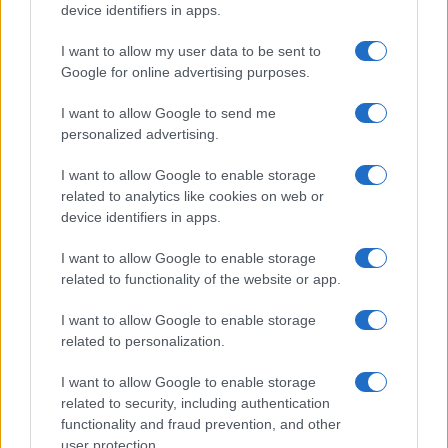
device identifiers in apps.
I want to allow my user data to be sent to
Google for online advertising purposes.
I want to allow Google to send me
personalized advertising.
I want to allow Google to enable storage
related to analytics like cookies on web or
AV Magazine
è membro EISA dal 2019
device identifiers in apps.
all'interno del Mobile Devices Expert Group
I want to allow Google to enable storage
Per informazioni:
www.eisa.eu
related to functionality of the website or app.
I want to allow Google to enable storage
related to personalization.
Legali
-
Privacy
-
Privicy settings
Cookie
-
Pubblicità
-
Redazione
I want to allow Google to enable storage
related to security, including authentication
AV Raw s.n.c. P.iva: 02040960672
functionality and fraud prevention, and other
AV Magazine - Testata giornalistica con registrazione Tribunale di
user protection.