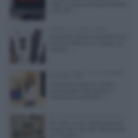
1080p, consente ora la visione di Netflix
in Ultra HD...»
Diffusori Q Acoustics 3040c
Il produttore britannico espande la serie
entry level 3000c con un secondo, più
compatto,...»
Samsung Display: OLED DisplayHDR
True Black 1400
Il costruttore coreano ha svelato il
primo pannello OLED capace di
mantenere una luminanza...»
KEF LS Luxe, diffusori attivi wireless
KEF svela un nuovo sistema senza fili
di fascia alta, frutto della collaborazione
con il designer...»