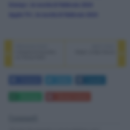
Disney+, le novità di febbraio 2024
Apple TV+, le novità di febbraio 2024
PREVIOUS POST
NEXT POST
Il tatuatore di Auschwitz,
Abigail, la baby Dracula
con Harvey Keitel
Facebook
Twitter
LinkedIn
Whatsapp
Stampa l'articolo
Commenti
Gli autori dei commenti, e non la redazione, sono