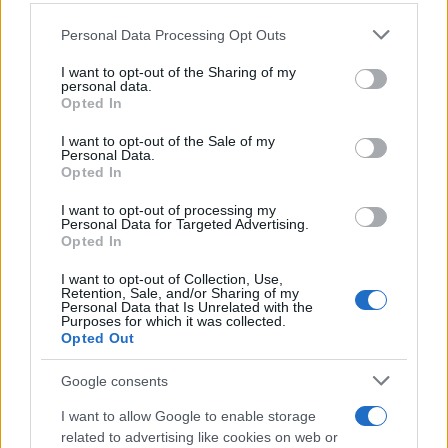
Novità Apple TV+ a agosto 2026: tutte
le uscite ufficiali e il calendario
Personal Data Processing Opt Outs
This information may also be disclosed by us to third parties
Apple TV+ inaugura agosto 2026 con il
on the IAB’s List of Downstream Participants that may further
ritorno di alcune delle sue produzioni
I want to opt-out of the Sharing of my
disclose it to other third parties.
personal data.
più apprezzate,...»
Opted In
Please note that this website/app uses one or more Google
services and may gather and store information including but
I want to opt-out of the Sale of my
Le funzioni nascoste più utili
Personal Data.
not limited to your visit or usage behaviour. You may click to
all’interno degli smartphone
Opted In
grant or deny consent to Google and its third-party tags to
Dietro le funzioni più comuni di Android
use your data for below specified purposes in below Google
e iPhone si nascondono strumenti poco
I want to opt-out of processing my
consent section.
Personal Data for Targeted Advertising.
conosciuti...»
Opted In
I want to opt-out of Collection, Use,
Retention, Sale, and/or Sharing of my
Personal Data that Is Unrelated with the
Purposes for which it was collected.
Opted Out
Google consents
I want to allow Google to enable storage
related to advertising like cookies on web or