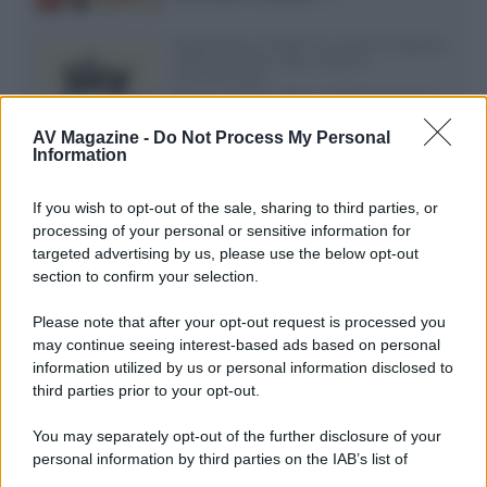
Novità Sky e NOW: le uscite di agosto
2026 tra serie, film, show e
documentari
Agosto 2026 su Sky e NOW prosegue
con House of the Dragon 3 e The
AV Magazine -
Do Not Process My Personal
Walking Dead: Dead City 3,...»
Information
Disney+, le novità di agosto 2026
If you wish to opt-out of the sale, sharing to third parties, or
Ad agosto 2026 Disney+ Italia propone
processing of your personal or sensitive information for
il ritorno di Futurama, il nuovo evento
targeted advertising by us, please use the below opt-out
conclusivo de...»
section to confirm your selection.
Please note that after your opt-out request is processed you
may continue seeing interest-based ads based on personal
McIntosh MX124, pre-decoder A/V
con Dirac Live Room Correction
information utilized by us or personal information disclosed to
McIntosh espande la gamma con
third parties prior to your opt-out.
un'elettronica 13.4 canali, dotata di
autocalibrazione con Dirac...»
You may separately opt-out of the further disclosure of your
personal information by third parties on the IAB’s list of
downstream participants.