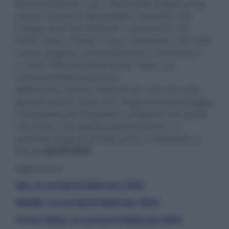
Bonaiuto (
Volare
,
Loro
,
Mio fratello è figlio unico
)
ancora nei panni del pubblico ministero che
indaga sulla rete di illeciti e connivenze che
fanno capo a Testori, Laura Lombardo, che nella
nuova stagione verrà promossa e trasferita in
un altro tribunale proprio per colpa sua,
e Barbora Bobulova (
Il sol
dell’avvenire
,
Brado
,
Nata per te
), che nei nuovi
episodi sarà di nuovo l’ex moglie del personaggio
interpretato da Zingaretti, un’agente dei servizi
che lavora nel reparto cybersicurezza. La
seconda stagione di Il Re arriva in esclusiva su
Sky da
aprile 2024
.
leggi anche:
Sky, le novità di febbraio 2024
Netflix, le novità di febbraio 2024
Prime Video, le novità di febbraio 2024