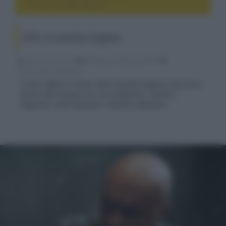
Il Re, la seconda stagione
Il Re, la seconda stagione
Fabrizio Guerrieri
28 Febbraio 2024, alle 01:46
cinema, movie e serie tv
È stato diffuso il teaser della seconda stagione del prison
drama Sky Original con Luca Zingaretti, Isabella
Ragonese, Anna Bonaiuto e Barbora Bobulova