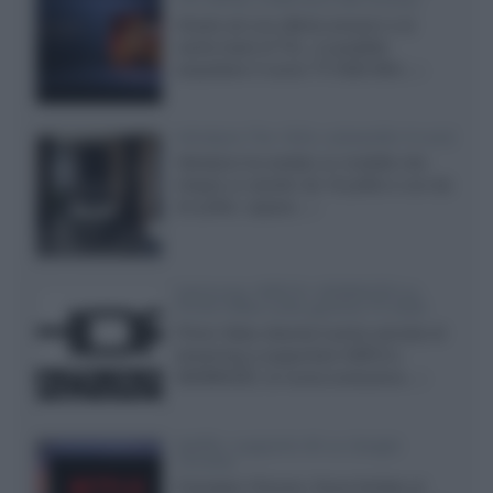
Grazie ad una offerta amazon e al
cache-back di TCL, è possibile
acquistare il nuovo TV SQD-Mini...»
Velodyne The 1824, subwoofer hi-end
Velodyne ha svelato un modello che
integra un woofer da 18 pollici e uno da
24 pollici, capace...»
Samsung: HDR10+ ADVANCED su
Prime Video sulla gamma TV 2026
Prime Video diventa il primo servizio di
streaming a supportare HDR10+
ADVANCED, la nuova evoluzione...»
Netflix: supporto 4K su Google
Chrome
Il browser Chrome, finora limitato al