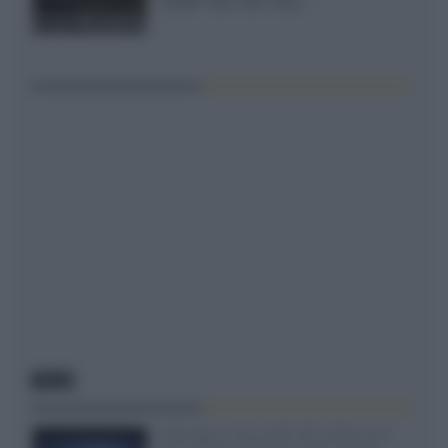
XGIMI Titan Noir Ultra...
NEWS
SQD-Mini LED 5.000 NIT 2040 zone
TCL 65C8L a 838 euro IVA inclusa