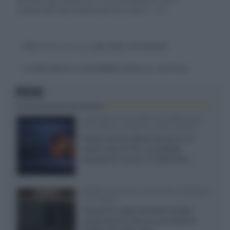
responsabili dei contenuti da loro inseriti -
Info
Devi
effettuare il login
per poter commentare
La discussione è consultabile anche
qui
, sul forum.
FOCUS
SQD-Mini LED 5.000 NIT 2040 zone
TCL 65C8L a 838 euro IVA inclusa
Grazie ad una offerta amazon e al
cache-back di TCL, è possibile
acquistare il nuovo TV SQD-Mini...
XGIMI Titan Noir Ultra Max a Bologna
il 23 luglio
Giovedì 23 luglio da Audio Quality,
presentazione del nuovo proiettore