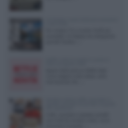
LG Display: nuovi OLED più economici
a due strati
Per rendere TV e monitor OLED più
accessibili, LG Display sta sviluppando
pannelli Tandem...»
Netflix: tutte le novità in uscita in
Italia ad agosto 2026
Agosto 2026 porta su Netflix Italia
nuove stagioni molto attese, serie
internazionali, film...»
Vendere online cuffie, auricolari e
speaker portatili tra privati: la guida
alle spedizioni
Cuffie, auricolari e speaker portatili
sono facili da vendere online, ma le
dimensioni compatte...»