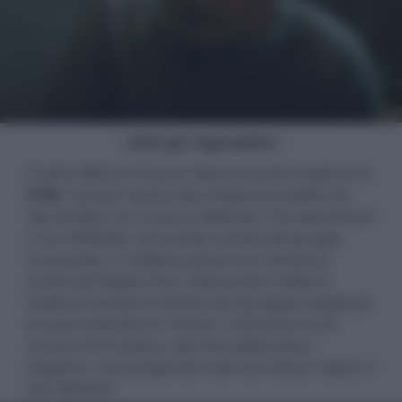
- click per ingrandire -
È stato diffuso il teaser della seconda stagione di
Il Re
, il prison drama Sky Original prodotto da
Sky Studios con Lorenzo Mieli per The Apartment
e con Wildside, entrambe società del gruppo
Fremantle, in collaborazione con Zocotoco.
Scritta da Peppe Fiore, Alessandro Fabbri e
Federico Gnesini e diretta da Giuseppe Gagliardi,
la serie vede Bruno Testori, il direttore di un
carcere di frontiera, alla fine della prima
stagione, reso prigioniero del suo stesso regno, il
San Michele.