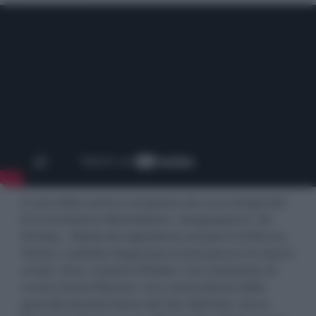
Il cast della serie è composto da Luca Zingaretti
(
Il commissario Montalbano
,
Sanguepazzo
,
No
Activity – Niente da segnalare
) nei panni di Bruno
Testori, Isabella Ragonese (
Come pecore in mezzo
ai lupi
,
Yara
,
Il padre d’Italia
), che interpreta di
nuovo Sonia Massini, ora comandante delle
guardie penitenziarie del San Michele, Anna