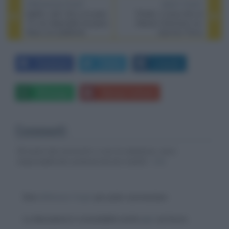
PREVIOUS POST
NEXT POST
Netflix: tutti i film e le serie
Profeti, il nuovo film di
TV non disponibili nel piano
Alessio Cremonini con
Base con pubblicità
Jasmine Trinca
Facebook
Twitter
LinkedIn
Whatsapp
Stampa l'articolo
Commenti
Gli autori dei commenti, e non la redazione, sono
responsabili dei contenuti da loro inseriti -
Info
Devi
effettuare il login
per poter commentare
La discussione è consultabile anche
qui
, sul forum.