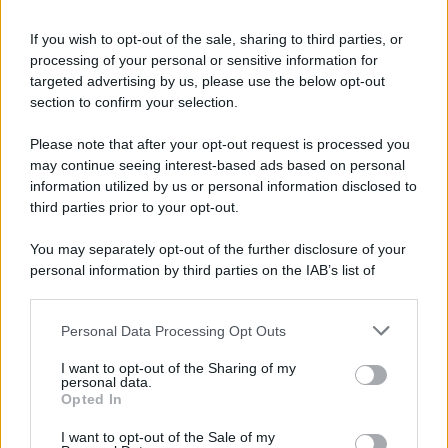
McIntosh MX124, pre-decoder A/V
If you wish to opt-out of the sale, sharing to third parties, or
con Dirac Live Room Correction
processing of your personal or sensitive information for
McIntosh espande la gamma con
targeted advertising by us, please use the below opt-out
un'elettronica 13.4 canali, dotata di
section to confirm your selection.
autocalibrazione con Dirac...»
Please note that after your opt-out request is processed you
may continue seeing interest-based ads based on personal
Novità Apple TV+ a agosto 2026: tutte
le uscite ufficiali e il calendario
information utilized by us or personal information disclosed to
Apple TV+ inaugura agosto 2026 con il
third parties prior to your opt-out.
ritorno di alcune delle sue produzioni
più apprezzate,...»
You may separately opt-out of the further disclosure of your
personal information by third parties on the IAB’s list of
downstream participants.
Le funzioni nascoste più utili
all’interno degli smartphone
Personal Data Processing Opt Outs
This information may also be disclosed by us to third parties
Dietro le funzioni più comuni di Android
on the IAB’s List of Downstream Participants that may further
e iPhone si nascondono strumenti poco
I want to opt-out of the Sharing of my
disclose it to other third parties.
personal data.
conosciuti...»
Opted In
Please note that this website/app uses one or more Google
services and may gather and store information including but
I want to opt-out of the Sale of my