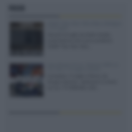
FOCUS
XGIMI Titan Noir Ultra Max a Bologna
il 23 luglio
Giovedì 23 luglio da Audio Quality,
presentazione del nuovo proiettore
XGIMI Titan Noir Ultra...
Sony Bravia 9 II vs. Hisense UR9S vs.
TCL C8L il 13 luglio a Roma
Il prossimo 13 luglio a Roma, da
Gruppo Garman, ripeteremo lo shoot-
out tra i TV RGB Mini-LED...