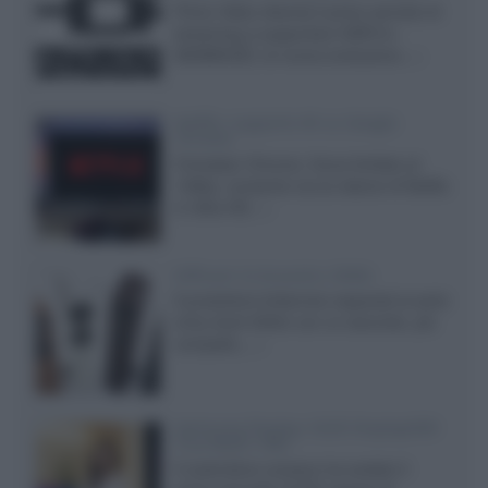
Prime Video diventa il primo servizio di
streaming a supportare HDR10+
ADVANCED, la nuova evoluzione...»
Netflix: supporto 4K su Google
Chrome
Il browser Chrome, finora limitato al
1080p, consente ora la visione di Netflix
in Ultra HD...»
Diffusori Q Acoustics 3040c
Il produttore britannico espande la serie
entry level 3000c con un secondo, più
compatto,...»
Samsung Display: OLED DisplayHDR
True Black 1400
Il costruttore coreano ha svelato il