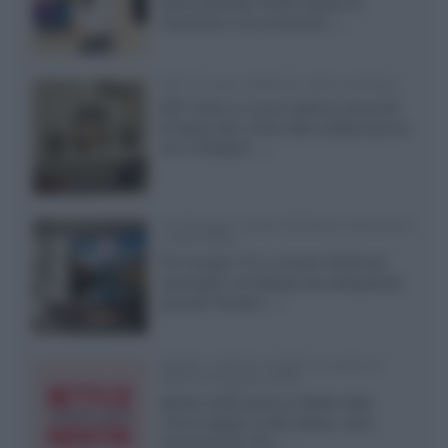
primo pannello OLED capace di
mantenere una luminanza...»
KEF LS Luxe, diffusori attivi wireless
KEF svela un nuovo sistema senza fili
di fascia alta, frutto della collaborazione
con il designer...»
LG Display: nuovi OLED più economici
a due strati
Per rendere TV e monitor OLED più
accessibili, LG Display sta sviluppando
pannelli Tandem...»
Netflix: tutte le novità in uscita in
Italia ad agosto 2026
Agosto 2026 porta su Netflix Italia
nuove stagioni molto attese, serie
internazionali, film...»