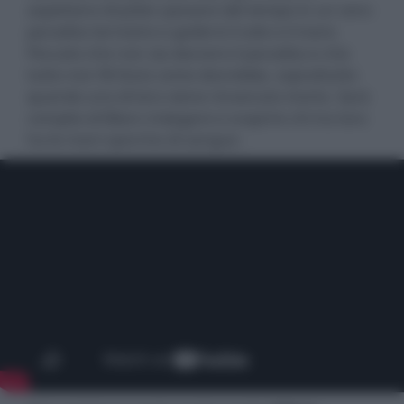
aspettano di poter passare del tempo in un vero
paradiso terrestre e godersi il sole e il mare.
Peccato che non sia davvero il paradiso e che
tutto non fili liscio come dovrebbe, soprattutto
quando uno di loro viene rinvenuto morto. Sarà
compito di Blanc indagare e scoprire chi tra loro
ha le mani sporche di sangue.