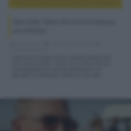
Glass Onion - Knives Out arriva al cinema per una settimana
Glass Onion - Knives Out arriva al cinema per
una settimana
Fabrizio Guerrieri
21 Novembre 2022, alle 02:56
cinema, movie e serie tv
Il film diretto da Rian Johnson, secondo capitolo della
serie Cena con delitto - Knives Out, arriverà nelle sale
cinematografiche per una sola settimana per poi
approdare in streaming su Netflix un mese dopo