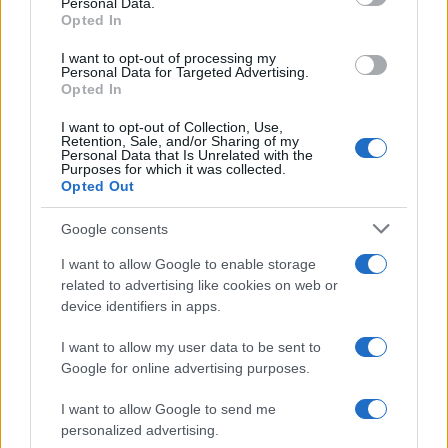
Amazon Prime Video le novità di
Personal Data.
not limited to your visit or usage behaviour. You may click to
agosto 2026
Opted In
grant or deny consent to Google and its third-party tags to
Prime Video ha annunciato le principali
use your data for below specified purposes in below Google
novità in arrivo ad agosto 2026: tra i
I want to opt-out of processing my
consent section.
Personal Data for Targeted Advertising.
titoli di punta...»
Opted In
I want to opt-out of Collection, Use,
Retention, Sale, and/or Sharing of my
Personal Data that Is Unrelated with the
Purposes for which it was collected.
Opted Out
Google consents
I want to allow Google to enable storage
related to advertising like cookies on web or
device identifiers in apps.
I want to allow my user data to be sent to
Google for online advertising purposes.
I want to allow Google to send me
personalized advertising.