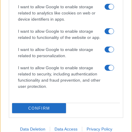
I want to allow Google to enable storage
related to analytics like cookies on web or
AV Magazine
è membro EISA dal 2019
device identifiers in apps.
all'interno del Mobile Devices Expert Group
I want to allow Google to enable storage
Per informazioni:
www.eisa.eu
related to functionality of the website or app.
I want to allow Google to enable storage
related to personalization.
Legali
-
Privacy
-
Privicy settings
Cookie
-
Pubblicità
-
Redazione
I want to allow Google to enable storage
related to security, including authentication
AV Raw s.n.c. P.iva: 02040960672
functionality and fraud prevention, and other
AV Magazine - Testata giornalistica con registrazione Tribunale di
user protection.
Teramo n. 527 del 22.12.2004
Direttore Responsabile: Emidio Frattaroli
Editore: AV Raw s.n.c. - Iscrizione ROC n. 33221
CONFIRM
Copyright © 2005 - 2026. È vietata la riproduzione, anche solo in
Data Deletion
Data Access
Privacy Policy
parte, di contenuti e grafica