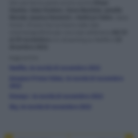
Del cast fanno parte anche anche
Ethan
Hawke
,
Kate Hudson
,
Dave Bautista
,
Janelle
Monáe
,
Jessica Henwick
e
Kathryn Hahn
. Glass
Onion: Knives Out arriverà nelle sale
cinematografiche per una sola settimana
dal 23
al 29 novembre
e in streaming su Netflix il
23
dicembre 2022
.
leggi anche:
Netflix, le novità di novembre 2022
Amazon Prime Video, le novità di novembre
2022
Disney+, le novità di novembre 2022
Sky, le novità di novembre 2022