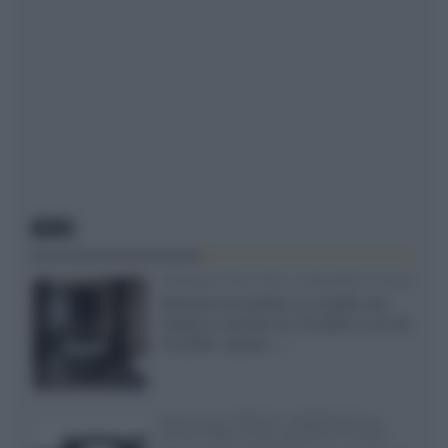
NEWS
Velodyne The 1824, subwoofer hi-end
Velodyne ha svelato un modello che
integra un woofer da 18 pollici e uno da
24 pollici, capace...»
Samsung: HDR10+ ADVANCED su
Prime Video sulla gamma TV 2026