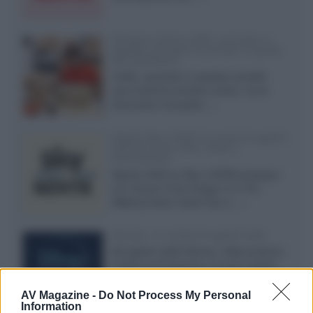
Vendere online cuffie, auricolari e
speaker portatili tra privati: la guida
alle spedizioni
Cuffie, auricolari e speaker portatili
sono facili da vendere online, ma le
dimensioni compatte...»
Novità Sky e NOW: le uscite di agosto
2026 tra serie, film, show e
documentari
Agosto 2026 su Sky e NOW prosegue
con House of the Dragon 3 e The
Walking Dead: Dead City 3,...»
Disney+, le novità di agosto 2026
Ad agosto 2026 Disney+ Italia propone
il ritorno di Futurama, il nuovo evento
conclusivo de...»
AV Magazine -
Do Not Process My Personal
Information