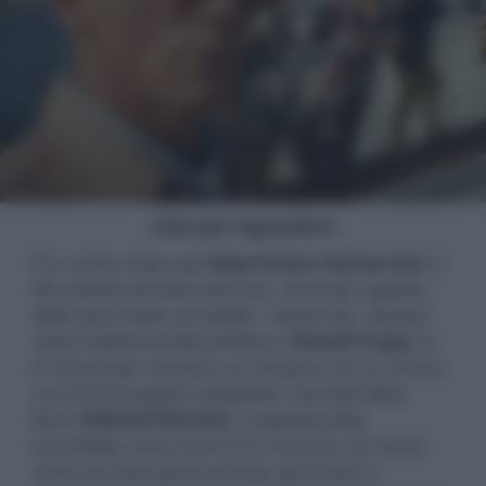
- click per ingrandire -
È in uscita nelle sale
Glass Onion: Knives Out
, il
film diretto da Rian Johnson, secondo capitolo
della serie
Cena con delitto - Knives Out
. Questa
volta il detective Benoît Blanc (
Daniel Craig
) va
in Grecia per risolvere un mistero con un nuovo
cast di stravaganti sospettati. Quando Miles
Bron (
Edward Norton
), magnate della
tecnologia, invia alcuni tra i suoi più cari amici
sulla sua isola greca privata, gli invitati si