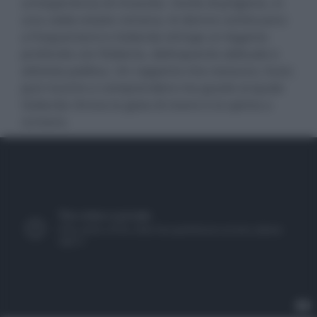
un’esperienza di rinascita. Uscite di prigione, in
una calda estate romana, le donne continuano
a frequentarsi e Goliarda stringe un legame
profondo con Roberta, delinquente abituale e
attivista politica. Un rapporto che nessuno, fuori,
può riuscire a comprendere ma grazie al quale
Goliarda ritrova la gioia di vivere e la spinta a
scrivere.