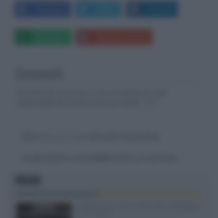
Facebook
Twitter
LinkedIn
Whatsapp
Stampa l'articolo
Commenti
Gli autori dei commenti, e non la redazione, sono
responsabili dei contenuti da loro inseriti -
Info
Devi
effettuare il login
per poter commentare
La discussione è consultabile anche
qui
, sul forum.
FOCUS
XGIMI Titan Noir Ultra Max a Bologna
il 23 luglio