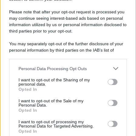
autocalibrazione con Dirac...»
Please note that after your opt-out request is processed you
may continue seeing interest-based ads based on personal
Novità Apple TV+ a agosto 2026: tutte
le uscite ufficiali e il calendario
information utilized by us or personal information disclosed to
Apple TV+ inaugura agosto 2026 con il
third parties prior to your opt-out.
ritorno di alcune delle sue produzioni
più apprezzate,...»
You may separately opt-out of the further disclosure of your
personal information by third parties on the IAB’s list of
downstream participants.
Le funzioni nascoste più utili
all’interno degli smartphone
Personal Data Processing Opt Outs
This information may also be disclosed by us to third parties
Dietro le funzioni più comuni di Android
on the IAB’s List of Downstream Participants that may further
e iPhone si nascondono strumenti poco
I want to opt-out of the Sharing of my
disclose it to other third parties.
personal data.
conosciuti...»
Opted In
Please note that this website/app uses one or more Google
services and may gather and store information including but
I want to opt-out of the Sale of my
Amazon Prime Video le novità di
Personal Data.
not limited to your visit or usage behaviour. You may click to
agosto 2026
Opted In
grant or deny consent to Google and its third-party tags to
Prime Video ha annunciato le principali
use your data for below specified purposes in below Google
novità in arrivo ad agosto 2026: tra i
I want to opt-out of processing my
consent section.
Personal Data for Targeted Advertising.
titoli di punta...»
Opted In