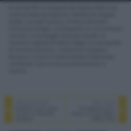
Il cast del film è composto da Valeria Golino nel
ruolo di Goliarda Sapienza, Matilda De Angelis,
Elodie, Corrado Fortuna, Antonio Gerardi e
Francesco Gheghi. La fotografia è a cura di Paolo
Carnera, il montaggio di Jacopo Quadri, le
musiche originali di Valerio Vigliar, la scenografia
di Carmine Guarino, i costumi di Loredana
Buscemi, il suono in presa diretta di Maricetta
Lombardo. Fuori arriva prossimamente al
cinema.
PREVIOUS POST
NEXT POST
Murderbot, la sci-fi action
The Legend of Ochi, il
comedy con Alexander
fantasy con Emily Watson
Skarsgard
e Willem Dafoe