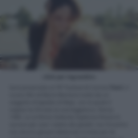
- click per ingrandire -
Sarà presentato al 78º Festival di Cannes
Fuori
, il
nuovo film di Mario Martone tratto da un
soggetto di Ippolita di Majo, con la quale il
regista ha firmato la sceneggiatura. Roma,
1980. La scrittrice Goliarda Sapienza finisce in
carcere per aver rubato dei gioielli, ma l'incontro
con alcune giovani detenute si rivela per lei