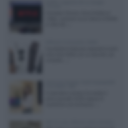
Netflix: supporto 4K su Google
Chrome
Il browser Chrome, finora limitato al
1080p, consente ora la visione di Netflix
in Ultra HD...»
Diffusori Q Acoustics 3040c
Il produttore britannico espande la serie
entry level 3000c con un secondo, più
compatto,...»
Samsung Display: OLED DisplayHDR
True Black 1400
Il costruttore coreano ha svelato il
primo pannello OLED capace di
mantenere una luminanza...»
KEF LS Luxe, diffusori attivi wireless