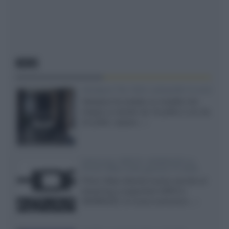
NEWS
Velodyne The 1824, subwoofer hi-end
Velodyne ha svelato un modello che
integra un woofer da 18 pollici e uno da
24 pollici, capace...»
Samsung: HDR10+ ADVANCED su
Prime Video sulla gamma TV 2026
Prime Video diventa il primo servizio di
streaming a supportare HDR10+
ADVANCED, la nuova evoluzione...»