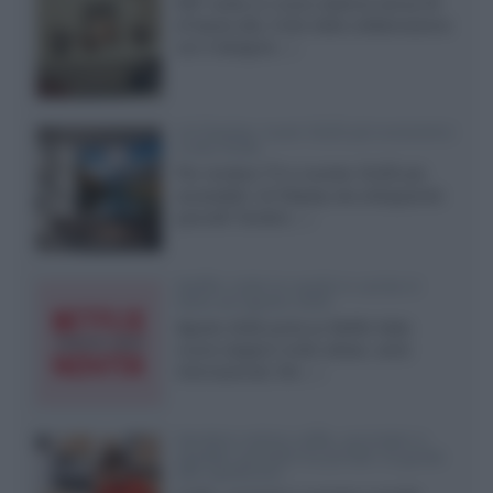
KEF svela un nuovo sistema senza fili
di fascia alta, frutto della collaborazione
con il designer...»
LG Display: nuovi OLED più economici
a due strati
Per rendere TV e monitor OLED più
accessibili, LG Display sta sviluppando
pannelli Tandem...»
Netflix: tutte le novità in uscita in
Italia ad agosto 2026
Agosto 2026 porta su Netflix Italia
nuove stagioni molto attese, serie
internazionali, film...»
Vendere online cuffie, auricolari e
speaker portatili tra privati: la guida
alle spedizioni