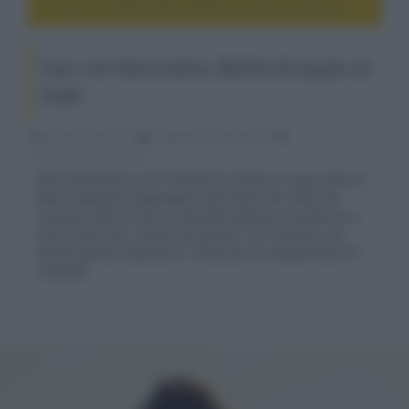
Fuori, con Valeria Golino, Matilda De Angelis ed Elodie
Fuori, con Valeria Golino, Matilda De Angelis ed
Elodie
Fabrizio Guerrieri
18 Aprile 2025, alle 01:30
cinema, movie e serie tv
Sarà presentato al 78º Festival di Cannes il nuovo film di
Mario Martone ambientato nella Roma del 1980 che
racconta della scrittrice Goliarda Sapienza che finisce in
carcere per aver rubato dei gioielli, ma l'incontro con
alcune giovani detenute si rivela per lei un’esperienza di
rinascita