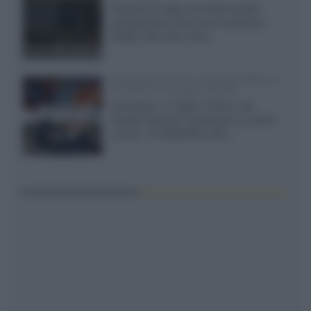
Giovedì 23 luglio da Audio Quality,
presentazione del nuovo proiettore
XGIMI Titan Noir Ultra...
Sony Bravia 9 II vs. Hisense UR9S vs.
TCL C8L il 13 luglio a Roma
Il prossimo 13 luglio a Roma, da
Gruppo Garman, ripeteremo lo shoot-
out tra i TV RGB Mini-LED...