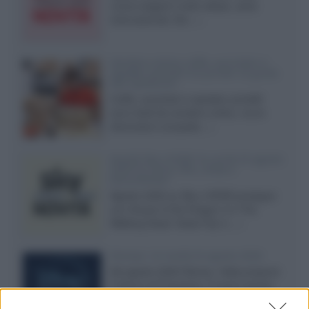
nuove stagioni molto attese, serie
internazionali, film...»
Vendere online cuffie, auricolari e
speaker portatili tra privati: la guida
alle spedizioni
Cuffie, auricolari e speaker portatili
sono facili da vendere online, ma le
dimensioni compatte...»
Novità Sky e NOW: le uscite di agosto
2026 tra serie, film, show e
documentari
Agosto 2026 su Sky e NOW prosegue
con House of the Dragon 3 e The
Walking Dead: Dead City 3,...»
Disney+, le novità di agosto 2026
Ad agosto 2026 Disney+ Italia propone
il ritorno di Futurama, il nuovo evento
conclusivo de...»