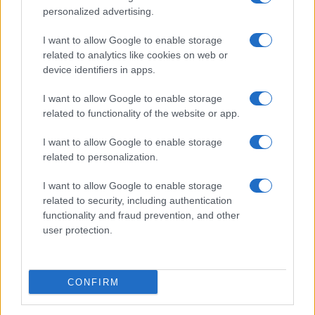
personalized advertising.
I want to allow Google to enable storage
related to analytics like cookies on web or
AV Magazine
è membro EISA dal 2019
device identifiers in apps.
all'interno del Mobile Devices Expert Group
I want to allow Google to enable storage
Per informazioni:
www.eisa.eu
related to functionality of the website or app.
I want to allow Google to enable storage
related to personalization.
Legali
-
Privacy
-
Privicy settings
Cookie
-
Pubblicità
-
Redazione
I want to allow Google to enable storage
related to security, including authentication
AV Raw s.n.c. P.iva: 02040960672
functionality and fraud prevention, and other
AV Magazine - Testata giornalistica con registrazione Tribunale di
user protection.
Teramo n. 527 del 22.12.2004
Direttore Responsabile: Emidio Frattaroli
Editore: AV Raw s.n.c. - Iscrizione ROC n. 33221
CONFIRM