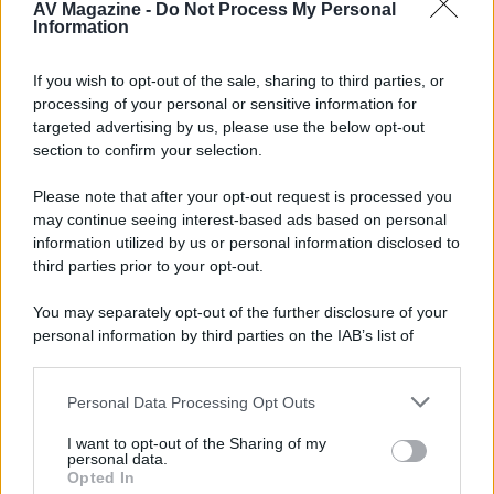
AV Magazine -
Do Not Process My Personal
Information
McIntosh MX124, pre-decoder A/V
If you wish to opt-out of the sale, sharing to third parties, or
con Dirac Live Room Correction
processing of your personal or sensitive information for
McIntosh espande la gamma con
targeted advertising by us, please use the below opt-out
un'elettronica 13.4 canali, dotata di
section to confirm your selection.
autocalibrazione con Dirac...»
Please note that after your opt-out request is processed you
may continue seeing interest-based ads based on personal
Novità Apple TV+ a agosto 2026: tutte
le uscite ufficiali e il calendario
information utilized by us or personal information disclosed to
Apple TV+ inaugura agosto 2026 con il
third parties prior to your opt-out.
ritorno di alcune delle sue produzioni
più apprezzate,...»
You may separately opt-out of the further disclosure of your
personal information by third parties on the IAB’s list of
downstream participants.
Le funzioni nascoste più utili
all’interno degli smartphone
Personal Data Processing Opt Outs
This information may also be disclosed by us to third parties
Dietro le funzioni più comuni di Android
on the IAB’s List of Downstream Participants that may further
e iPhone si nascondono strumenti poco
I want to opt-out of the Sharing of my
disclose it to other third parties.
personal data.
conosciuti...»
Opted In
Please note that this website/app uses one or more Google