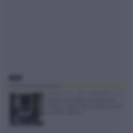
NEWS
Velodyne The 1824, subwoofer hi-end
Velodyne ha svelato un modello che
integra un woofer da 18 pollici e uno da
24 pollici, capace...»