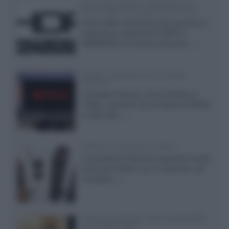
Samsung: HDR10+ ADVANCED su
Prime Video sulla gamma TV 2026
Prime Video diventa il primo servizio di
streaming a supportare HDR10+
ADVANCED, la nuova evoluzione...»
Netflix: supporto 4K su Google
Chrome
Il browser Chrome, finora limitato al
1080p, consente ora la visione di Netflix
in Ultra HD...»
Diffusori Q Acoustics 3040c
Il produttore britannico espande la serie
entry level 3000c con un secondo, più
compatto,...»
Samsung Display: OLED DisplayHDR
True Black 1400