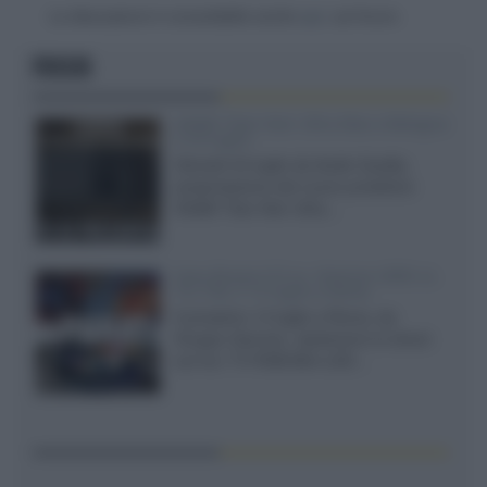
La discussione è consultabile anche
qui
, sul forum.
FOCUS
XGIMI Titan Noir Ultra Max a Bologna
il 23 luglio
Giovedì 23 luglio da Audio Quality,
presentazione del nuovo proiettore
XGIMI Titan Noir Ultra...
Sony Bravia 9 II vs. Hisense UR9S vs.
TCL C8L il 13 luglio a Roma
Il prossimo 13 luglio a Roma, da
Gruppo Garman, ripeteremo lo shoot-
out tra i TV RGB Mini-LED...