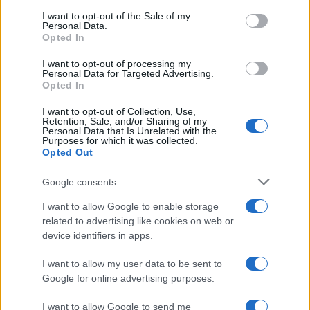
services and may gather and store information including but
I want to opt-out of the Sale of my
Amazon Prime Video le novità di
Personal Data.
not limited to your visit or usage behaviour. You may click to
agosto 2026
Opted In
grant or deny consent to Google and its third-party tags to
Prime Video ha annunciato le principali
use your data for below specified purposes in below Google
novità in arrivo ad agosto 2026: tra i
I want to opt-out of processing my
consent section.
Personal Data for Targeted Advertising.
titoli di punta...»
Opted In
I want to opt-out of Collection, Use,
Retention, Sale, and/or Sharing of my
Personal Data that Is Unrelated with the
Purposes for which it was collected.
Opted Out
Google consents
I want to allow Google to enable storage
related to advertising like cookies on web or
device identifiers in apps.
I want to allow my user data to be sent to
Google for online advertising purposes.
I want to allow Google to send me