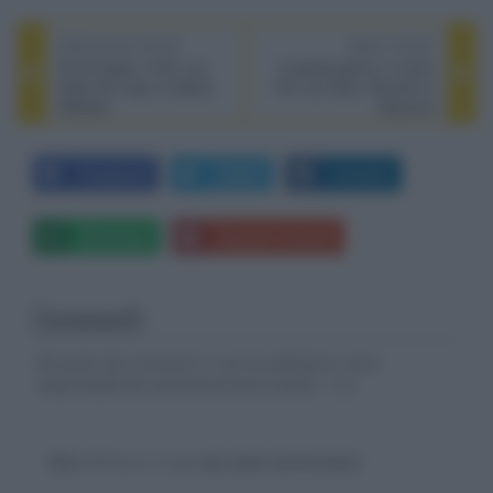
PREVIOUS POST
NEXT POST
Tre di troppo, il film con
Il grande giorno, il nuovo
Fabio De Luigi e Virginia
film con Aldo, Giovanni e
Raffaele
Giacomo
Facebook
Twitter
LinkedIn
Whatsapp
Stampa l'articolo
Commenti
Gli autori dei commenti, e non la redazione, sono
responsabili dei contenuti da loro inseriti -
Info
Devi
effettuare il login
per poter commentare