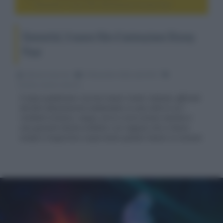
Elemental, il nuovo film d’animazione Disney Pixar
Elemental, il nuovo film d’animazione Disney
Pixar
Fabrizio Guerrieri
19 Novembre 2022, alle 03:41
cinema, movie e serie tv
È stato pubblicato il primo teaser trailer italiano ufficiale
del film d’animazione ambientato in una città in cui i
residenti di fuoco, acqua, terra e aria vivono insieme e
una giovane donna ardente e un ragazzo che si lascia
sempre trasportare scopriranno quanto hanno in comune