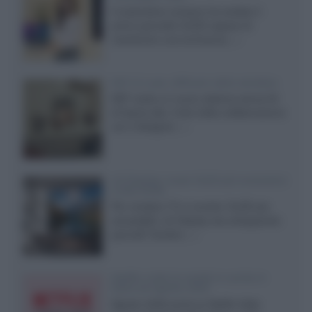
Il costruttore coreano ha svelato il
primo pannello OLED capace di
mantenere una luminanza...»
KEF LS Luxe, diffusori attivi wireless
KEF svela un nuovo sistema senza fili
di fascia alta, frutto della collaborazione
con il designer...»
LG Display: nuovi OLED più economici
a due strati
Per rendere TV e monitor OLED più
accessibili, LG Display sta sviluppando
pannelli Tandem...»
Netflix: tutte le novità in uscita in
Italia ad agosto 2026
Agosto 2026 porta su Netflix Italia