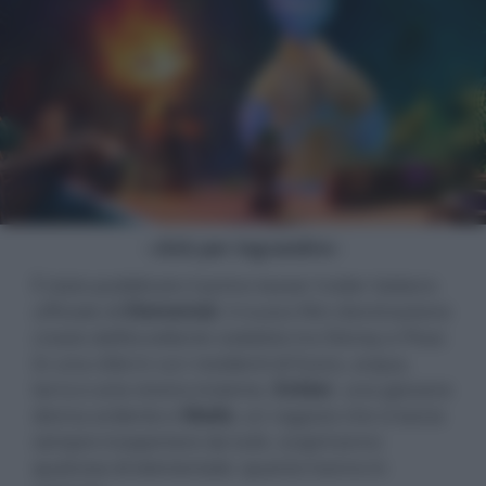
- click per ingrandire -
È stato pubblicato il primo teaser trailer italiano
ufficiale di
Elemental
, il nuovo film d’animazione
creato dall’eccellente sodalizio tra Disney e Pixar.
In una città in cui i residenti di fuoco, acqua,
terra e aria vivono insieme,
Ember
, una giovane
donna ardente e
Wade
, un ragazzo che si lascia
sempre trasportare da tutti, scopriranno
qualcosa di elementale: quanto hanno in