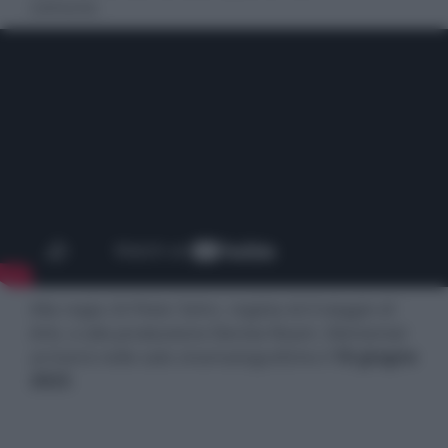
comune.
Alla regia c’è Peter Sohn, regista di
Il viaggio di
Arlo
, e alla produzione Denise Ream. Elemental
arriverà nelle sale cinematografiche il
16 giugno
2023
.