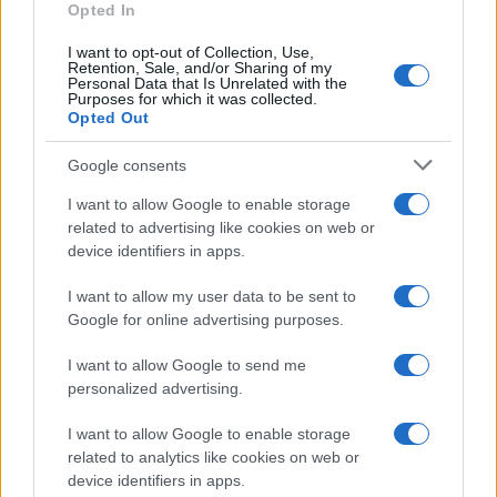
Opted In
I want to opt-out of Collection, Use,
Retention, Sale, and/or Sharing of my
Personal Data that Is Unrelated with the
Purposes for which it was collected.
Opted Out
Google consents
I want to allow Google to enable storage
related to advertising like cookies on web or
device identifiers in apps.
I want to allow my user data to be sent to
Google for online advertising purposes.
I want to allow Google to send me
personalized advertising.
I want to allow Google to enable storage
related to analytics like cookies on web or
AV Magazine
è membro EISA dal 2019
device identifiers in apps.