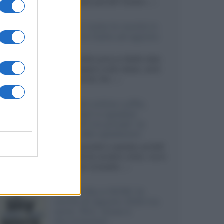
sviluppando pannelli Tandem...»
Netflix: tutte le novità in
uscita in Italia ad agosto
2026
Agosto 2026 porta su Netflix Italia
nuove stagioni molto attese, serie
internazionali, film...»
Vendere online cuffie,
auricolari e speaker
portatili tra privati: la
guida alle spedizioni
Cuffie, auricolari e speaker portatili
sono facili da vendere online, ma le
dimensioni compatte...»
Novità Sky e NOW: le
uscite di agosto 2026 tra
serie, film, show e
documentari