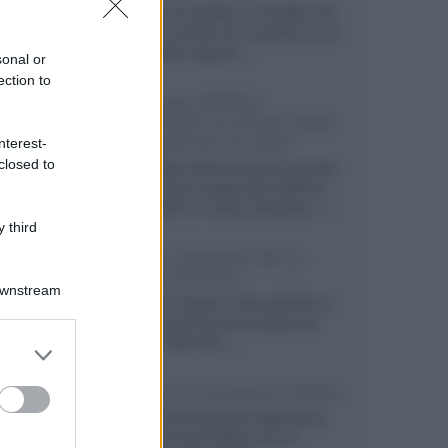
Velodyne ha svelato un modello che
integra un woofer da 18 pollici e uno
da 24 pollici, capace...»
sonal or
ection to
Samsung: HDR10+
ADVANCED su Prime Video
sulla gamma TV 2026
nterest-
closed to
Prime Video diventa il primo servizio
di streaming a supportare HDR10+
ADVANCED, la nuova evoluzione...»
 third
Netflix: supporto 4K su
Google Chrome
Downstream
Il browser Chrome, finora limitato al
1080p, consente ora la visione di
Netflix in Ultra HD...»
er and store
to grant or
ed purposes
Diffusori Q Acoustics 3040c
Il produttore britannico espande la
serie entry level 3000c con un