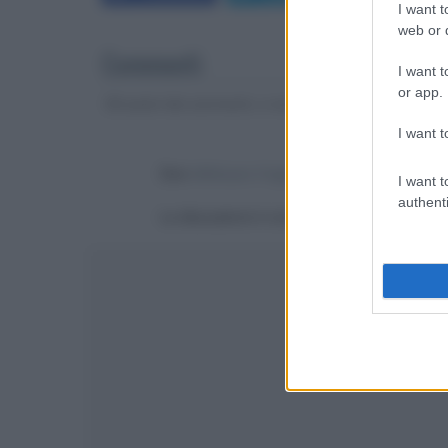
I want t
web or d
Commenti
I want t
or app.
Gli autori dei commenti, e non la redazione, sono respo
I want t
Devi
effettuare il login
per poter commentare
I want t
authenti
La discussione è consultabile anche
qui
, sul