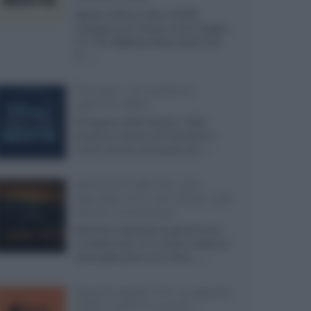
Agosto 2026 su Sky e NOW
prosegue con House of the Dragon
3 e The Walking Dead: Dead City
3,...»
Disney+, le novità di
agosto 2026
Ad agosto 2026 Disney+ Italia
propone il ritorno di Futurama, il
nuovo evento conclusivo de...»
McIntosh MX124, pre-
decoder A/V con Dirac Live
Room Correction
McIntosh espande la gamma con
un'elettronica 13.4 canali, dotata di
autocalibrazione con Dirac...»
Novità Apple TV+ a agosto
2026: tutte le uscite