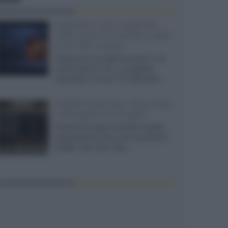
SQD-Mini LED 5.000 NIT
2040 zone TCL 65C8L a 838
euro IVA inclusa
Grazie ad una offerta amazon e al
cache-back di TCL, è possibile
acquistare il nuovo TV SQD-Mini...
XGIMI Titan Noir Ultra Max
a Bologna il 23 luglio
Giovedì 23 luglio da Audio Quality,
presentazione del nuovo proiettore
XGIMI Titan Noir Ultra...