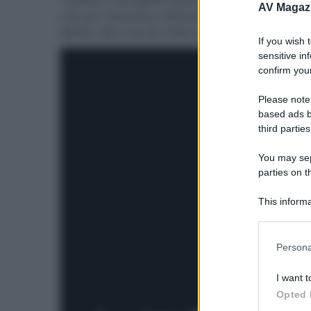
AV Magaz
che per l’autunno 2024 porterà nelle sale an
Movie
, oltre ad altri titoli che saranno annunc
If you wish 
sensitive in
confirm your
Please note
based ads b
third parties
You may sepa
parties on t
This informa
Participants
Please note
Persona
information 
deny consent
I want t
in below Go
Opted 