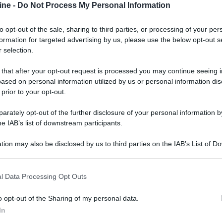
ine -
Do Not Process My Personal Information
che
Ken il guerriero - Il film
e
The Last: Naruto The
iati nei prossimi mesi.
to opt-out of the sale, sharing to third parties, or processing of your per
formation for targeted advertising by us, please use the below opt-out s
 selection.
 that after your opt-out request is processed you may continue seeing i
ased on personal information utilized by us or personal information dis
 prior to your opt-out.
rately opt-out of the further disclosure of your personal information by
he IAB’s list of downstream participants.
tion may also be disclosed by us to third parties on the IAB’s List of 
 that may further disclose it to other third parties.
 that this website/app uses one or more Google services and may gath
l Data Processing Opt Outs
including but not limited to your visit or usage behaviour. You may click 
 to Google and its third-party tags to use your data for below specifi
o opt-out of the Sharing of my personal data.
ogle consent section.
In