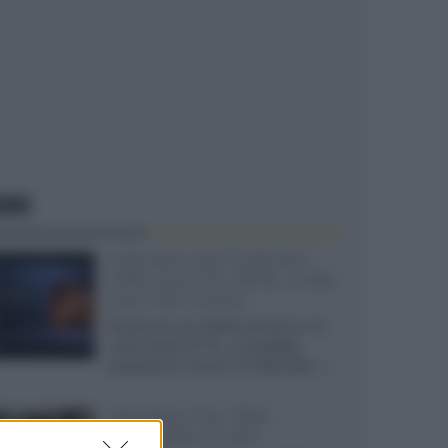
EWS
SQD-Mini LED 5.000 NIT
2040 zone TCL 65C8L a 838
euro IVA inclusa
Grazie ad una offerta amazon e al
cache-back di TCL, è possibile
acquistare il nuovo TV SQD-Mini...»
Velodyne The 1824,
subwoofer hi-end