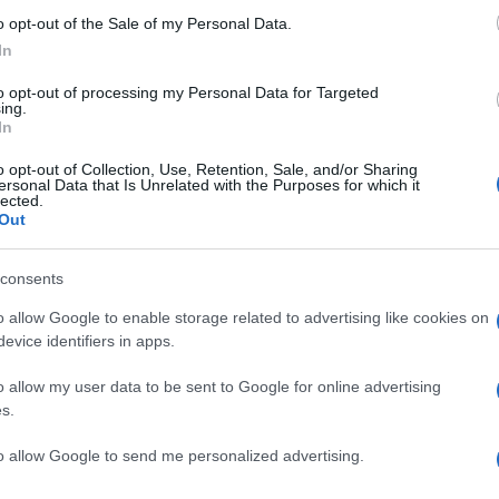
o opt-out of the Sale of my Personal Data.
In
iatura di Tadashi Hayakawa, il film vede per la
to opt-out of processing my Personal Data for Targeted
fan delle due storiche saghe. Fonte di ispirazione
ing.
e anime, Cyborg 009 è un manga ideato da
In
ato a puntate in Giappone dalla Shōnen Gahōsha
o opt-out of Collection, Use, Retention, Sale, and/or Sharing
c. Devilman nasce invece come manga di Gō Nagai
ersonal Data that Is Unrelated with the Purposes for which it
lected.
e di Kōdansha tra il 1972 e il 1973 e raccolto in
Out
va al cinema il
9, 10 e 11 settembre 2024
.
consents
o allow Google to enable storage related to advertising like cookies on
evice identifiers in apps.
NEXT POST
Time Bandits, il fantasy diretto da Taika
o allow my user data to be sent to Google for online advertising
Waititi
s.
to allow Google to send me personalized advertising.
Whatsapp
Stampa l'articolo