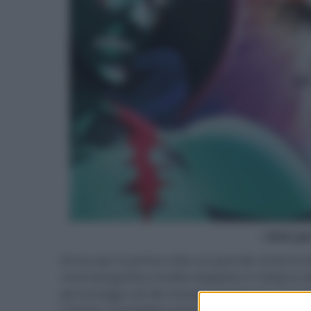
- click p
Arriva per la prima volta sul grande schermo
cinematografica inedita doppiata in italiano 
personaggi cult dei manga giapponesi. È il pr
Cinema, il progetto esclusivo di Nexo Studios 