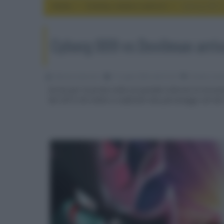
Home
cinema, movie e serie tv
Cyborg 009 v
Cyborg 009 vs Devilman arriv
Fabrizio Guerrieri
17 Luglio 2024, alle 01:24
cinema, movi
Arriva per la prima volta sul grande schermo la version
del 2015 che mette a confronto due personaggi cult de