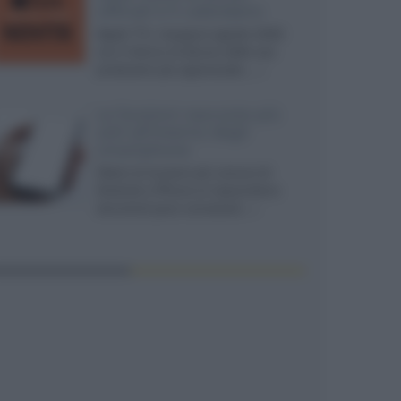
ufficiali e il calendario
Apple TV+ inaugura agosto 2026
con il ritorno di alcune delle sue
produzioni più apprezzate,...»
Le funzioni nascoste più
utili all’interno degli
smartphone
Dietro le funzioni più comuni di
Android e iPhone si nascondono
strumenti poco conosciuti...»