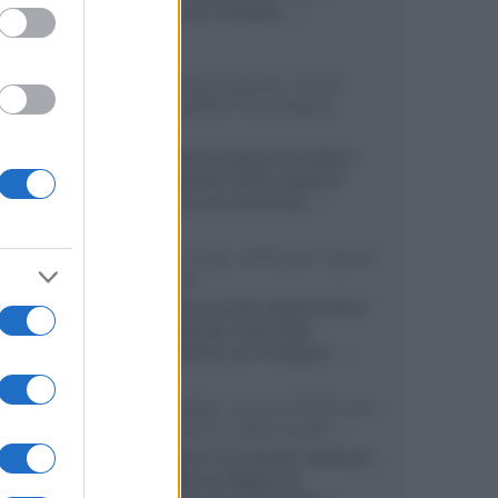
secondo, più compatto,...»
Samsung Display: OLED
DisplayHDR True Black
1400
Il costruttore coreano ha svelato il
primo pannello OLED capace di
mantenere una luminanza...»
KEF LS Luxe, diffusori attivi
wireless
KEF svela un nuovo sistema senza
fili di fascia alta, frutto della
collaborazione con il designer...»
LG Display: nuovi OLED più
economici a due strati
Per rendere TV e monitor OLED più
accessibili, LG Display sta