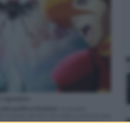
N
er ingrandire -
Cyborg 009 vs Devilman
, la versione
del crossover del 2015 che mette a confronto due
imo titolo della nuova Stagione degli Anime al
distribuito in collaborazione con Yamato Video,