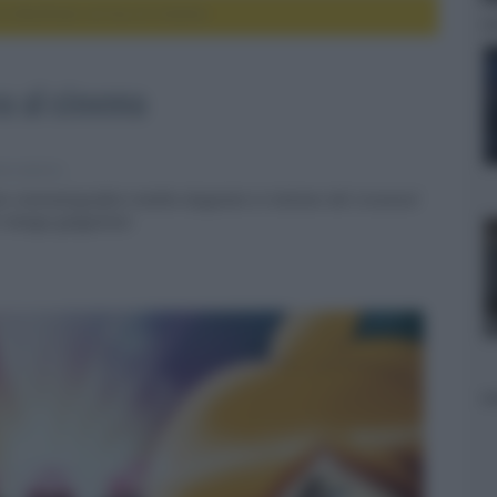
s Devilman arriva al cinema
a al cinema
e e serie tv
e cinematografica inedita doppiata in italiano del crossover
i manga giapponesi