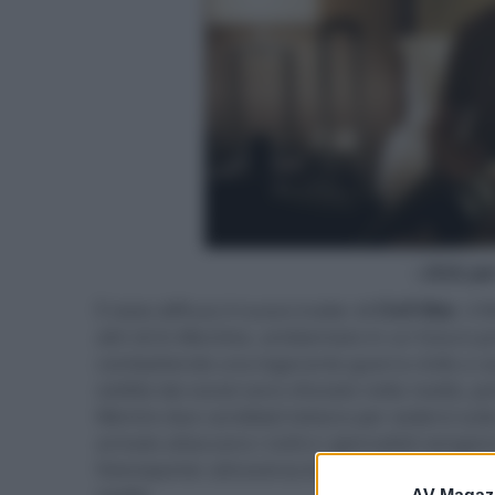
- click p
È stato diffuso il nuovo trailer di
Civil War
, il
altri di
Ex Machina
, ambientato in un futuro pr
combattendo una logorante guerra civile a cau
ostilità dai social sono sfociate nella realtà,
Mentre due candidati lottano per sedersi sulla
armate attaccano i civili e i giornalisti vengono
fotoreporter attraversa le zone di guerra e tr