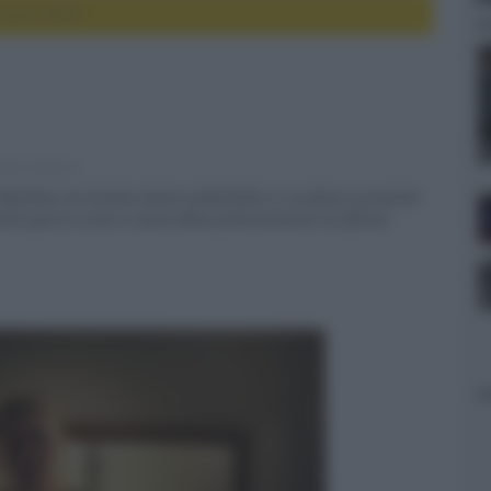
nuovo trailer
ovie e serie tv
 Ex Machina con Kirsten Dunst ambientato in un futuro prossimo
te guerra civile a causa della polarizzazione tra fazioni