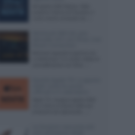
Ad agosto 2026 Disney+ Italia
propone il ritorno di Futurama, il
nuovo evento conclusivo de...»
McIntosh MX124, pre-
decoder A/V con Dirac Live
Room Correction
McIntosh espande la gamma con
un'elettronica 13.4 canali, dotata di
autocalibrazione con Dirac...»
Novità Apple TV+ a agosto
2026: tutte le uscite
ufficiali e il calendario
Apple TV+ inaugura agosto 2026
con il ritorno di alcune delle sue
produzioni più apprezzate,...»
Le funzioni nascoste più
utili all’interno degli