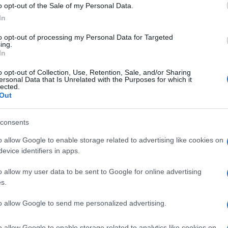
o opt-out of the Sale of my Personal Data.
t, Wagner Moura, Stephen McKinley Henderson,
In
 Sonoya Mizuno e Karl Glusman. Civil War arriva
to opt-out of processing my Personal Data for Targeted
ing.
In
o opt-out of Collection, Use, Retention, Sale, and/or Sharing
ersonal Data that Is Unrelated with the Purposes for which it
lected.
NEXT POST
Out
Challengers, Zendaya diretta da
Guadagnino
consents
o allow Google to enable storage related to advertising like cookies on
Whatsapp
Stampa l'articolo
evice identifiers in apps.
o allow my user data to be sent to Google for online advertising
s.
to allow Google to send me personalized advertising.
nsabili dei contenuti da loro inseriti -
Info
o allow Google to enable storage related to analytics like cookies on