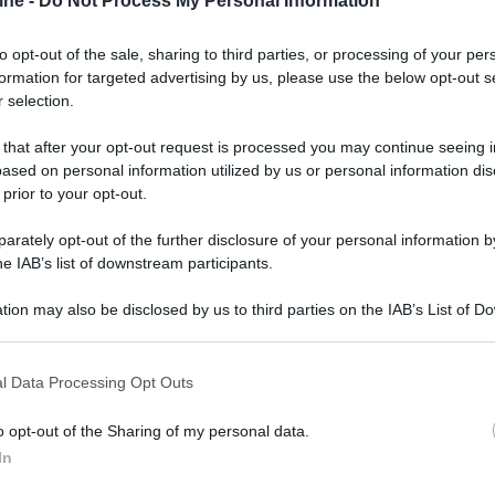
ine -
Do Not Process My Personal Information
to opt-out of the sale, sharing to third parties, or processing of your per
formation for targeted advertising by us, please use the below opt-out s
 selection.
 that after your opt-out request is processed you may continue seeing i
ased on personal information utilized by us or personal information dis
 prior to your opt-out.
rately opt-out of the further disclosure of your personal information by
he IAB’s list of downstream participants.
tion may also be disclosed by us to third parties on the IAB’s List of 
 that may further disclose it to other third parties.
 that this website/app uses one or more Google services and may gath
l Data Processing Opt Outs
including but not limited to your visit or usage behaviour. You may click 
 to Google and its third-party tags to use your data for below specifi
o opt-out of the Sharing of my personal data.
ogle consent section.
In