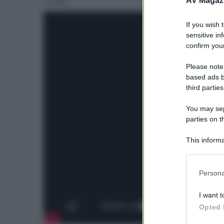
realtà.
AV Magaz
If you wish 
sensitive in
confirm your
Please note
based ads b
third parties
You may sepa
parties on t
This informa
Participants
Please note
Persona
information 
deny consent
I want t
in below Go
Opted 