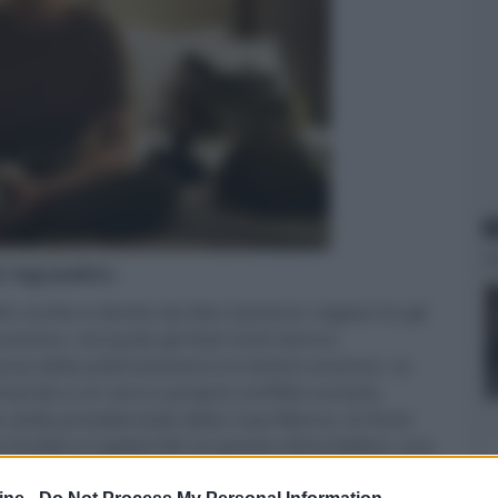
N
er ingrandire -
 film scritto e diretto da Alex Garland, regista tra gli
ossimo, nel quale gli Stati Uniti stanno
sa della polarizzazione tra fazioni avverse. Le
 portando a un vero e proprio conflitto armato.
 sedia presidenziale della Casa Bianca, le forze
 fucilati a Capitol Hill. In questo clima bellico, una
amite i suoi occhi osserviamo questa terribile