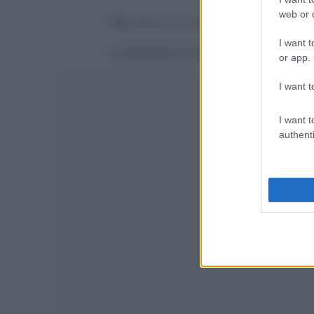
web or d
Devi
effettuare il login
per poter commentare
I want t
La discussione è consultabile anche
qui
, sul
or app.
I want t
I want t
authenti