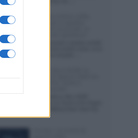
internazionali, film...»
Vendere online cuffie,
auricolari e speaker
portatili tra privati: la
guida alle spedizioni
Cuffie, auricolari e speaker portatili
sono facili da vendere online, ma le
dimensioni compatte...»
Novità Sky e NOW: le
uscite di agosto 2026 tra
serie, film, show e
documentari
Agosto 2026 su Sky e NOW
prosegue con House of the Dragon
3 e The Walking Dead: Dead City
3,...»
Disney+, le novità di
agosto 2026