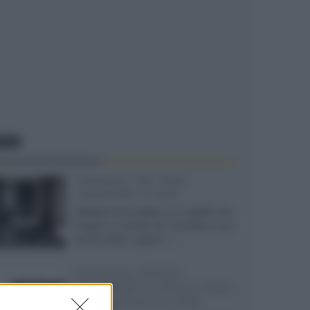
EWS
Velodyne The 1824,
subwoofer hi-end
Velodyne ha svelato un modello che
integra un woofer da 18 pollici e uno
da 24 pollici, capace...»
Samsung: HDR10+
ADVANCED su Prime Video
sulla gamma TV 2026