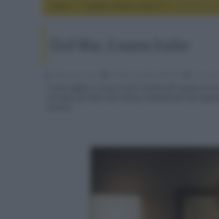
Home
cinema, movie e serie tv
Civil War, il 
Civil War, il nuovo trailer
Fabrizio Guerrieri
27 Febbraio 2024, alle 02:03
cinema, m
È stato diffuso il nuovo trailer del film del regista di
nel quale gli Stati Uniti stanno combattendo una logoran
avverse