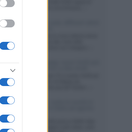
primo pannello OLED capace di
mantenere una luminanza...»
KEF LS Luxe, diffusori attivi
wireless
KEF svela un nuovo sistema senza
fili di fascia alta, frutto della
collaborazione con il designer...»
LG Display: nuovi OLED più
economici a due strati
Per rendere TV e monitor OLED più
accessibili, LG Display sta
sviluppando pannelli Tandem...»
Netflix: tutte le novità in
uscita in Italia ad agosto
2026
Agosto 2026 porta su Netflix Italia
nuove stagioni molto attese, serie