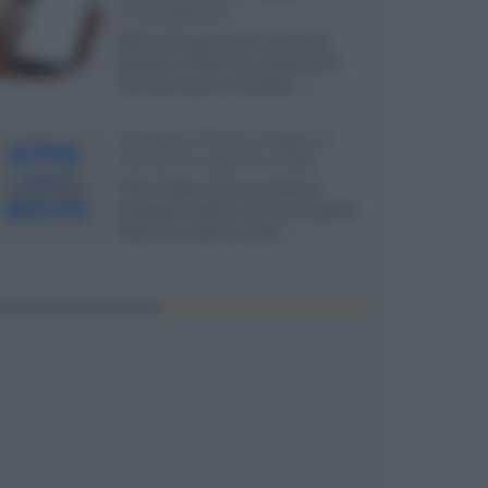
smartphone
Dietro le funzioni più comuni di
Android e iPhone si nascondono
strumenti poco conosciuti...»
Amazon Prime Video le
novità di agosto 2026
Prime Video ha annunciato le
principali novità in arrivo ad agosto
2026: tra i titoli di punta...»