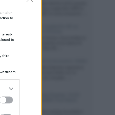
Prime Video diventa il primo servizio
di streaming a supportare HDR10+
sonal or
ADVANCED, la nuova evoluzione...»
ection to
Netflix: supporto 4K su
Google Chrome
nterest-
Il browser Chrome, finora limitato al
closed to
1080p, consente ora la visione di
Netflix in Ultra HD...»
 third
Diffusori Q Acoustics 3040c
Il produttore britannico espande la
Downstream
serie entry level 3000c con un
secondo, più compatto,...»
er and store
to grant or
Samsung Display: OLED
ed purposes
DisplayHDR True Black
1400
Il costruttore coreano ha svelato il