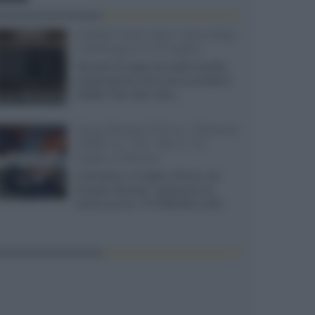
XGIMI Titan Noir Ultra Max
a Bologna il 23 luglio
Giovedì 23 luglio da Audio Quality,
presentazione del nuovo proiettore
XGIMI Titan Noir Ultra...
Sony Bravia 9 II vs. Hisense
UR9S vs. TCL C8L il 13
luglio a Roma
Il prossimo 13 luglio a Roma, da
Gruppo Garman, ripeteremo lo
shoot-out tra i TV RGB Mini-LED...