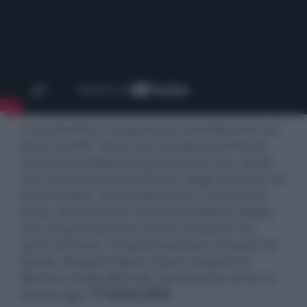
Il cast del film è composto da Cate Blanchett nei
panni di Lilith, Kevin Hart nei panni di Roland,
Ariana Greenblatt nei panni di Tiny Tina, Jamie
Lee Curtis nei panni di Tannis, Edgar Ramírez nei
panni di Atlas, Florian Munteanu nei panni di
Krieg, Gina Gershon nei panni di Moxxi, Bobby
Lee nei panni di Larry, Janina Gavankar nei
panni di Knoxx, Cheyenne Jackson nei panni di
Jakobs, Benjamin Byron Davis nei panni di
Marcus e Haley Bennett. Borderlands arriva su
Sky da oggi,
17 marzo 2025
.