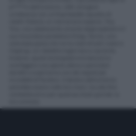
p*****a dell'universo. Lilith stringerà
un’alleanza con un’improbabile squadra di
reietti: Roland, un mercenario esperto, Tiny
Tina, una adolescente amante degli esplosivi e il
suo muscoloso protettore Krieg, Tannis, una
scienziata pazza che ne ha viste di tutti i colori e
Claptrap, un robottino logorroico e saccente.
Insieme, questi strampalati eroi dovranno
sconfiggere una specie aliena e pericolosi
banditi e scopriranno uno dei segreti più
incredibili di Pandora. Il destino dell'universo
potrebbe essere nelle loro mani, ma alla fine
combatteranno per qualcosa di più grande: la
loro amicizia.