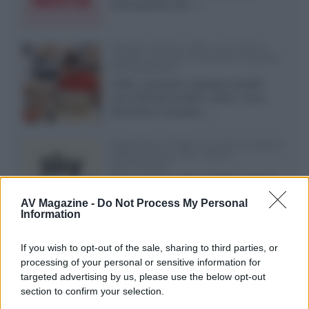
internazionali, film...»
Vendere online cuffie, auricolari e
speaker portatili tra privati: la guida
alle spedizioni
Cuffie, auricolari e speaker portatili
sono facili da vendere online, ma le
dimensioni compatte...»
Novità Sky e NOW: le uscite di agosto
2026 tra serie, film, show e
documentari
Agosto 2026 su Sky e NOW prosegue
con House of the Dragon 3 e The
AV Magazine -
Do Not Process My Personal
Walking Dead: Dead City 3,...»
Information
Disney+, le novità di agosto 2026
If you wish to opt-out of the sale, sharing to third parties, or
Ad agosto 2026 Disney+ Italia propone
processing of your personal or sensitive information for
il ritorno di Futurama, il nuovo evento
targeted advertising by us, please use the below opt-out
conclusivo de...»
section to confirm your selection.