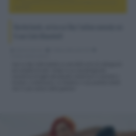
Borderlands, arriva su Sky l’action comedy sci-fi con Cate
Blanchett
Borderlands, arriva su Sky l’action comedy sci-
fi con Cate Blanchett
Fabrizio Guerrieri
17 Marzo 2025, alle 01:39
cinema, movie e serie tv
Esce su Sky il film basato su una delle serie di videogiochi
più vendute di tutti i tempi in cui una famigerata
cacciatrice di taglie dal passato misterioso è costretta a
tornare, a malincuore, su Pandora, il suo pianeta natale
che è il più caotico della galassia