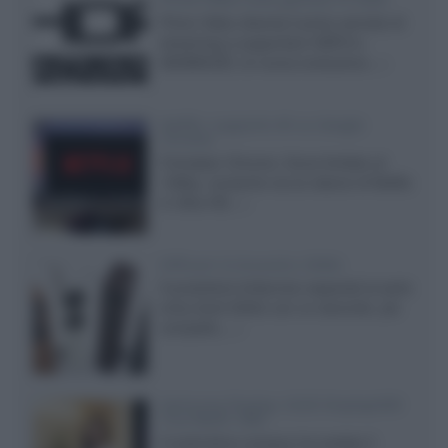
Prime Video diventa il primo servizio di
streaming a supportare HDR10+
ADVANCED, la nuova evoluzione...»
Netflix: supporto 4K su Google
Chrome
Il browser Chrome, finora limitato al
1080p, consente ora la visione di Netflix
in Ultra HD...»
Diffusori Q Acoustics 3040c
Il produttore britannico espande la serie
entry level 3000c con un secondo, più
compatto,...»
Samsung Display: OLED DisplayHDR
True Black 1400
Il costruttore coreano ha svelato il