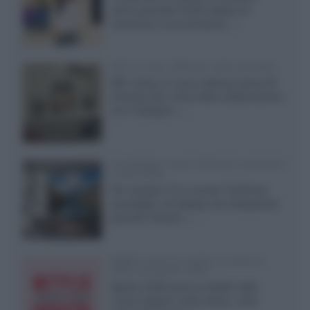
primo pannello OLED capace di
mantenere una luminanza...»
KEF LS Luxe, diffusori attivi wireless
KEF svela un nuovo sistema senza fili
di fascia alta, frutto della collaborazione
con il designer...»
LG Display: nuovi OLED più economici
a due strati
Per rendere TV e monitor OLED più
accessibili, LG Display sta sviluppando
pannelli Tandem...»
Netflix: tutte le novità in uscita in
Italia ad agosto 2026
Agosto 2026 porta su Netflix Italia
nuove stagioni molto attese, serie