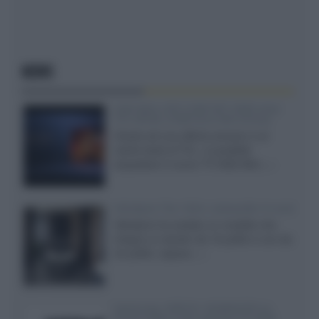
NEWS
SQD-Mini LED 5.000 NIT 2040 zone
TCL 65C8L a 838 euro IVA inclusa
Grazie ad una offerta amazon e al
cache-back di TCL, è possibile
acquistare il nuovo TV SQD-Mini...»
Velodyne The 1824, subwoofer hi-end
Velodyne ha svelato un modello che
integra un woofer da 18 pollici e uno da
24 pollici, capace...»
Samsung: HDR10+ ADVANCED su
Prime Video sulla gamma TV 2026