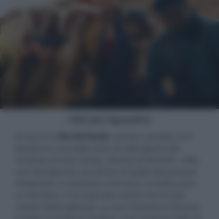
- click per ingrandire -
Arriva in tv
Borderlands
, l’action comedy sci-fi
basata su una delle serie di videogiochi più
vendute di tutti i tempi, diretta da Eli Roth. Lilith,
una famigerata cacciatrice di taglie dal passato
misterioso, è costretta a tornare, a malincuore,
su Pandora, il suo pianeta natale che è il più
caotico della galassia. La sua missione è trovare
la figlia scomparsa di Atlas, il più potente figlio di