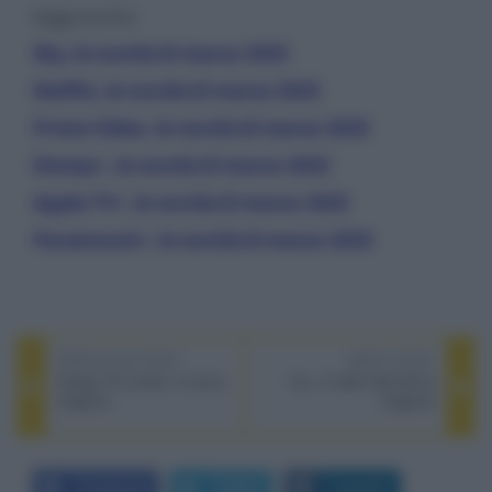
leggi anche:
Sky, le novità di marzo 2025
Netflix, le novità di marzo 2025
Prime Video, le novità di marzo 2025
Disney+, le novità di marzo 2025
Apple TV+, le novità di marzo 2025
Paramount+, le novità di marzo 2025
PREVIOUS POST
NEXT POST
Gangs Of London, la terza
You, il trailer dell’ultima
stagione
stagione
Facebook
Twitter
LinkedIn