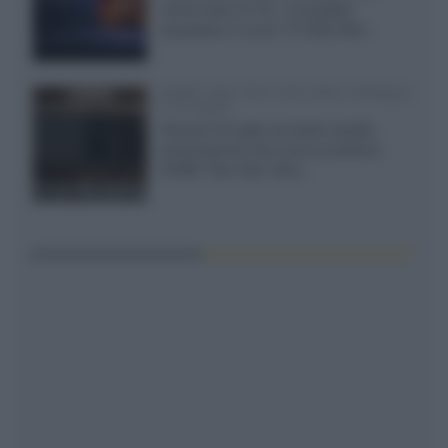
cache-back di TCL, è possibile
acquistare il nuovo TV SQD-Mini...
XGIMI Titan Noir Ultra Max a Bologna
il 23 luglio
Giovedì 23 luglio da Audio Quality,
presentazione del nuovo proiettore
XGIMI Titan Noir Ultra...