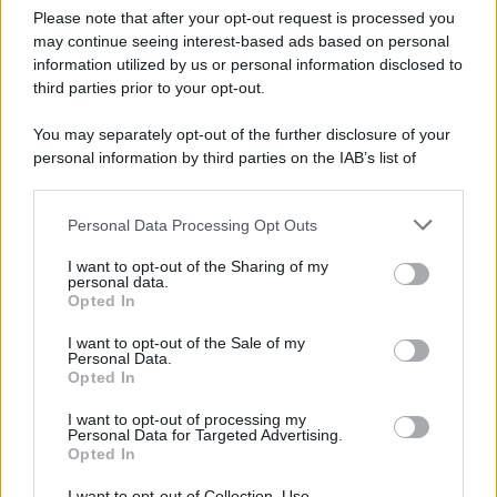
Please note that after your opt-out request is processed you
may continue seeing interest-based ads based on personal
McIntosh MX124, pre-decoder A/V
con Dirac Live Room Correction
information utilized by us or personal information disclosed to
McIntosh espande la gamma con
third parties prior to your opt-out.
un'elettronica 13.4 canali, dotata di
autocalibrazione con Dirac...»
You may separately opt-out of the further disclosure of your
personal information by third parties on the IAB’s list of
downstream participants.
Novità Apple TV+ a agosto 2026: tutte
le uscite ufficiali e il calendario
Personal Data Processing Opt Outs
This information may also be disclosed by us to third parties
Apple TV+ inaugura agosto 2026 con il
on the IAB’s List of Downstream Participants that may further
ritorno di alcune delle sue produzioni
I want to opt-out of the Sharing of my
disclose it to other third parties.
personal data.
più apprezzate,...»
Opted In
Please note that this website/app uses one or more Google
services and may gather and store information including but
I want to opt-out of the Sale of my
Le funzioni nascoste più utili
Personal Data.
not limited to your visit or usage behaviour. You may click to
all’interno degli smartphone
Opted In
grant or deny consent to Google and its third-party tags to
Dietro le funzioni più comuni di Android
use your data for below specified purposes in below Google
e iPhone si nascondono strumenti poco
I want to opt-out of processing my
consent section.
Personal Data for Targeted Advertising.
conosciuti...»
Opted In
I want to opt-out of Collection, Use,