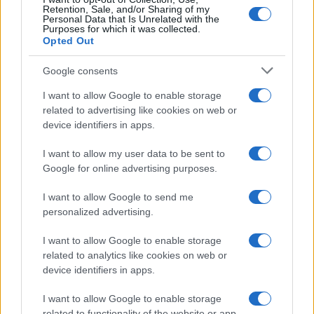
Retention, Sale, and/or Sharing of my
Personal Data that Is Unrelated with the
Purposes for which it was collected.
Opted Out
Google consents
I want to allow Google to enable storage
related to advertising like cookies on web or
device identifiers in apps.
I want to allow my user data to be sent to
Google for online advertising purposes.
I want to allow Google to send me
personalized advertising.
I want to allow Google to enable storage
related to analytics like cookies on web or
AV Magazine
è membro EISA dal 2019
device identifiers in apps.
all'interno del Mobile Devices Expert Group
I want to allow Google to enable storage
Per informazioni:
www.eisa.eu
related to functionality of the website or app.