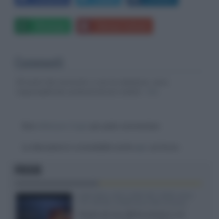
Whatsapp
Stampa l'articolo
Commenti
Gli autori dei commenti, e non la redazione, sono
responsabili dei contenuti da loro inseriti -
Info
Devi
effettuare il login
per poter commentare
La discussione è consultabile anche
qui
, sul forum.
FOCUS
SQD-Mini LED 5.000 NIT 2040 zone
TCL 65C8L a 838 euro IVA inclusa
Grazie ad una offerta amazon e al