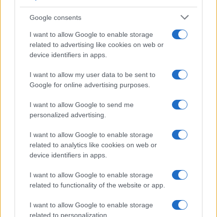
Google consents
I want to allow Google to enable storage
related to advertising like cookies on web or
device identifiers in apps.
I want to allow my user data to be sent to
Google for online advertising purposes.
I want to allow Google to send me
personalized advertising.
I want to allow Google to enable storage
related to analytics like cookies on web or
AV Magazine
è membro EISA dal 2019
device identifiers in apps.
all'interno del Mobile Devices Expert Group
I want to allow Google to enable storage
Per informazioni:
www.eisa.eu
related to functionality of the website or app.
I want to allow Google to enable storage
related to personalization.
Legali
-
Privacy
-
Privicy settings