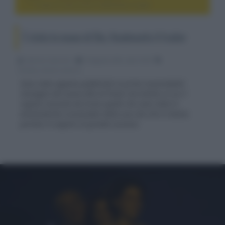
È stata la mano di Dio, finalmente il trailer
È stata la mano di Dio, finalmente il trailer
Fabrizio Guerrieri
19 Agosto 2021, alle 15:39
cinema, movie e serie tv
Sono state appena pubblicate le prime sorprendenti
immagini del nuovo film di Paolo Sorrentino in cui il
regista racconta da vicino quelle che sono state le
drammatiche vicissitudini della sua vita che lo hanno
portato in seguito al grande successo