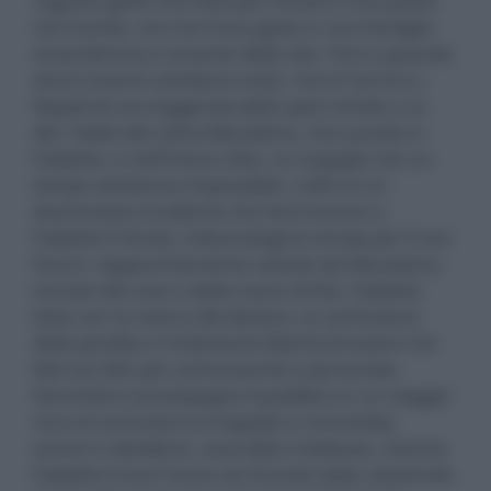
ragazzo goffo che lotta per trovare il suo posto
nel mondo, ma che trova gioia in una famiglia
straordinaria e amante della vita. Fino a quando
alcuni eventi cambiano tutto. Uno è l'arrivo a
Napoli di una leggenda dello sport simile a un
dio: l'idolo del calcio Maradona, che suscita in
Fabietto, e nell'intera città, un orgoglio che un
tempo sembrava impossibile. L'altro è un
drammatico incidente che farà toccare a
Fabietto il fondo, indicandogli la strada per il suo
futuro. Apparentemente salvato da Maradona,
toccato dal caso o dalla mano di Dio, Fabietto
lotta con la natura del destino, la confusione
della perdita e l'inebriante libertà di essere vivi.
Nel suo film più commovente e personale,
Sorrentino accompagna il pubblico in un viaggio
ricco di contrasti tra tragedia e commedia,
amore e desiderio, assurdità e bellezza, mentre
Fabietto trova l'unica via d'uscita dalla catastrofe