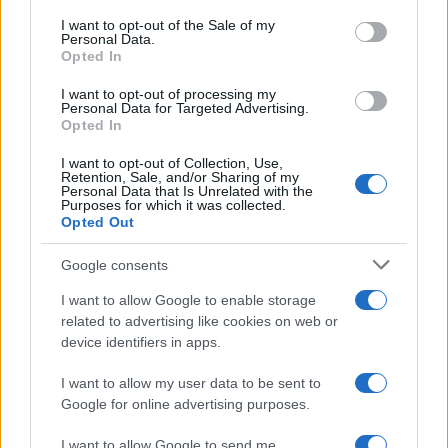
services and may gather and store information including but
I want to opt-out of the Sale of my
Le funzioni nascoste più utili
Personal Data.
not limited to your visit or usage behaviour. You may click to
all’interno degli smartphone
Opted In
grant or deny consent to Google and its third-party tags to
Dietro le funzioni più comuni di Android
use your data for below specified purposes in below Google
e iPhone si nascondono strumenti poco
I want to opt-out of processing my
consent section.
Personal Data for Targeted Advertising.
conosciuti...»
Opted In
I want to opt-out of Collection, Use,
Retention, Sale, and/or Sharing of my
Personal Data that Is Unrelated with the
Purposes for which it was collected.
Opted Out
Google consents
I want to allow Google to enable storage
related to advertising like cookies on web or
device identifiers in apps.
I want to allow my user data to be sent to
Google for online advertising purposes.
I want to allow Google to send me