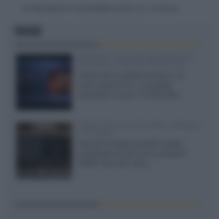
La discussione è consultabile anche
qui
, sul forum.
FOCUS
SQD-Mini LED 5.000 NIT 2040 zone
TCL 65C8L a 838 euro IVA inclusa
Grazie ad una offerta amazon e al
cache-back di TCL, è possibile
acquistare il nuovo TV SQD-Mini...
XGIMI Titan Noir Ultra Max a Bologna
il 23 luglio
Giovedì 23 luglio da Audio Quality,
presentazione del nuovo proiettore
XGIMI Titan Noir Ultra...