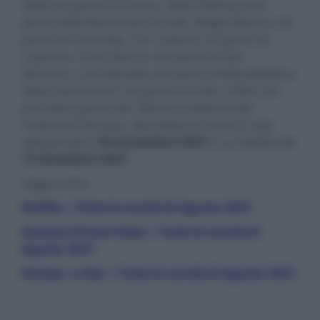
Gallo nei panni di Franco, Betti Pedrazzi nei
panni della Baronessa Focale, Biagio Manna nei
panni di Armando, Ciro Capano nei panni di
Capuano, Enzo Decaro nei panni di San
Gennaro, Lino Musella nei panni di Mariettiello e
Sofya Gershevich nei panni di Yulia. Il film che
prenderà parte alla 78esima edizione del
Festival di Venezia, dovrebbe arrivare in sale
selezionate il
24 novembre 2021
e su Netflix dal
15 dicembre 2021
.
leggi anche:
Netflix | Tutte le novità di Agosto 2021
Amazon Prime Video | Tutte le novità di
Agosto 2021
Disney+ e Star | Tutte le novità di Agosto 2021