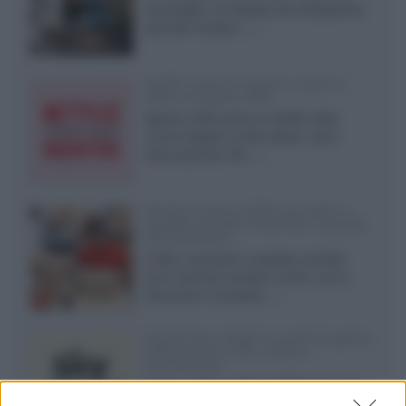
accessibili, LG Display sta sviluppando
pannelli Tandem...»
Netflix: tutte le novità in uscita in
Italia ad agosto 2026
Agosto 2026 porta su Netflix Italia
nuove stagioni molto attese, serie
internazionali, film...»
Vendere online cuffie, auricolari e
speaker portatili tra privati: la guida
alle spedizioni
Cuffie, auricolari e speaker portatili
sono facili da vendere online, ma le
dimensioni compatte...»
Novità Sky e NOW: le uscite di agosto
2026 tra serie, film, show e
documentari
Agosto 2026 su Sky e NOW prosegue
con House of the Dragon 3 e The