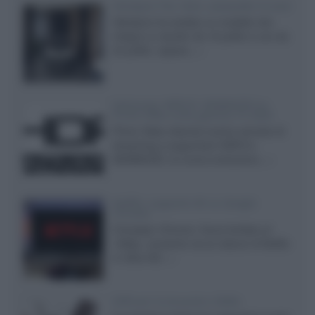
Velodyne The 1824, subwoofer hi-end
Velodyne ha svelato un modello che
integra un woofer da 18 pollici e uno da
24 pollici, capace...»
Samsung: HDR10+ ADVANCED su
Prime Video sulla gamma TV 2026
Prime Video diventa il primo servizio di
streaming a supportare HDR10+
ADVANCED, la nuova evoluzione...»
Netflix: supporto 4K su Google
Chrome
Il browser Chrome, finora limitato al
1080p, consente ora la visione di Netflix
in Ultra HD...»
Diffusori Q Acoustics 3040c