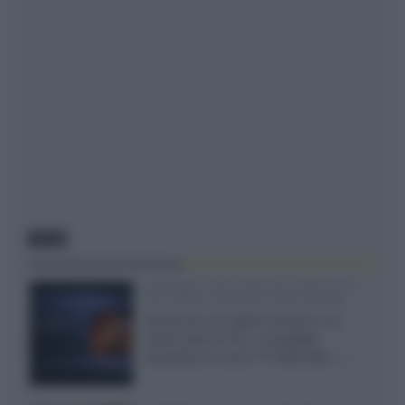
NEWS
SQD-Mini LED 5.000 NIT 2040 zone
TCL 65C8L a 838 euro IVA inclusa
Grazie ad una offerta amazon e al
cache-back di TCL, è possibile
acquistare il nuovo TV SQD-Mini...»