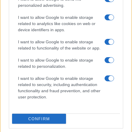
personalized advertising.
I want to allow Google to enable storage
related to analytics like cookies on web or
AV Magazine
è membro EISA dal 2019
device identifiers in apps.
all'interno del Mobile Devices Expert Group
I want to allow Google to enable storage
Per informazioni:
www.eisa.eu
related to functionality of the website or app.
I want to allow Google to enable storage
related to personalization.
Legali
-
Privacy
-
Privicy settings
Cookie
-
Pubblicità
-
Redazione
I want to allow Google to enable storage
related to security, including authentication
AV Raw s.n.c. P.iva: 02040960672
functionality and fraud prevention, and other
AV Magazine - Testata giornalistica con registrazione Tribunale di
user protection.
Teramo n. 527 del 22.12.2004
Direttore Responsabile: Emidio Frattaroli
Editore: AV Raw s.n.c. - Iscrizione ROC n. 33221
CONFIRM