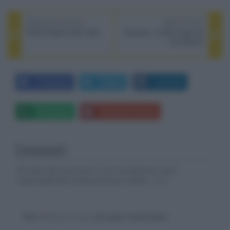
PREVIOUS POST
NEXT POST
EISA Awards 2021-2022
Eternals, il trailer finale del
film Marvel
Facebook
Twitter
LinkedIn
Whatsapp
Stampa l'articolo
Commenti
Gli autori dei commenti, e non la redazione, sono
responsabili dei contenuti da loro inseriti -
Info
Devi
effettuare il login
per poter commentare