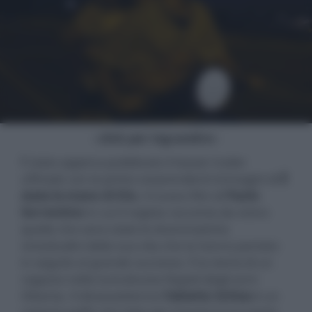
- click per ingrandire -
È stato appena pubblicato il teaser trailer
ufficiale con le prime sorprendenti immagini di
È
stata la mano di Dio
, il nuovo film di
Paolo
Sorrentino
in cui il regista racconta da vicino
quelle che sono state le drammatiche
vicissitudini della sua vita che lo hanno portato
in seguito al grande successo. È la storia di un
ragazzo nella tumultuosa Napoli degli anni
Ottanta. Il diciassettenne
Fabietto Schisa
è un