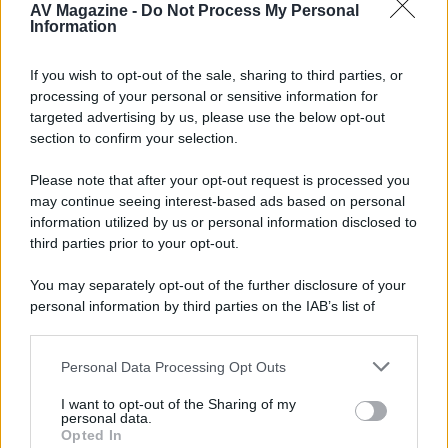
AV Magazine -
Do Not Process My Personal
Walking Dead: Dead City 3,...»
Information
Disney+, le novità di agosto 2026
If you wish to opt-out of the sale, sharing to third parties, or
Ad agosto 2026 Disney+ Italia propone
processing of your personal or sensitive information for
il ritorno di Futurama, il nuovo evento
targeted advertising by us, please use the below opt-out
conclusivo de...»
section to confirm your selection.
Please note that after your opt-out request is processed you
may continue seeing interest-based ads based on personal
McIntosh MX124, pre-decoder A/V
con Dirac Live Room Correction
information utilized by us or personal information disclosed to
McIntosh espande la gamma con
third parties prior to your opt-out.
un'elettronica 13.4 canali, dotata di
autocalibrazione con Dirac...»
You may separately opt-out of the further disclosure of your
personal information by third parties on the IAB’s list of
downstream participants.
Novità Apple TV+ a agosto 2026: tutte
le uscite ufficiali e il calendario
Personal Data Processing Opt Outs
This information may also be disclosed by us to third parties
Apple TV+ inaugura agosto 2026 con il
on the IAB’s List of Downstream Participants that may further
ritorno di alcune delle sue produzioni
I want to opt-out of the Sharing of my
disclose it to other third parties.
personal data.
più apprezzate,...»
Opted In
Please note that this website/app uses one or more Google