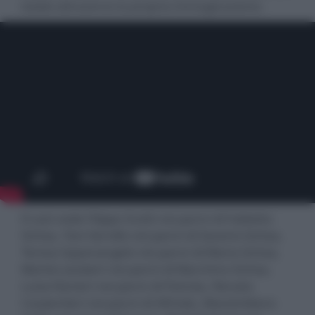
totale attraverso la propria immaginazione.
Il cast vede Filippo Scotti nei panni di Fabietto
Schisa, Toni Servillo nei panni di Saverio Schisa,
Teresa Saponangelo nei panni di Maria Schisa,
Marlon Joubert nei panni di Marchino Schisa,
Luisa Ranieri nei panni di Patrizia, Renato
Carpentieri nei panni di Alfredo, Massimiliano