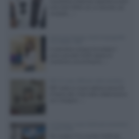
Il produttore britannico espande la serie
entry level 3000c con un secondo, più
compatto,...»
Samsung Display: OLED DisplayHDR
True Black 1400
Il costruttore coreano ha svelato il
primo pannello OLED capace di
mantenere una luminanza...»
KEF LS Luxe, diffusori attivi wireless
KEF svela un nuovo sistema senza fili
di fascia alta, frutto della collaborazione
con il designer...»
LG Display: nuovi OLED più economici
a due strati
Per rendere TV e monitor OLED più