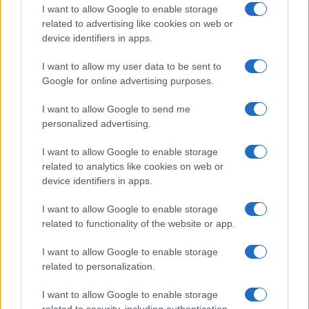
I want to allow Google to enable storage
related to advertising like cookies on web or
device identifiers in apps.
I want to allow my user data to be sent to
Google for online advertising purposes.
I want to allow Google to send me
personalized advertising.
I want to allow Google to enable storage
related to analytics like cookies on web or
AV Magazine
è membro EISA dal 2019
device identifiers in apps.
all'interno del Mobile Devices Expert Group
I want to allow Google to enable storage
Per informazioni:
www.eisa.eu
related to functionality of the website or app.
I want to allow Google to enable storage
related to personalization.
Legali
-
Privacy
-
Privicy settings
Cookie
-
Pubblicità
-
Redazione
I want to allow Google to enable storage