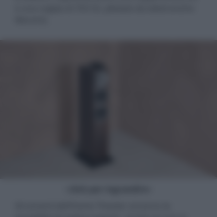
e una coppia di 703 S3, pilotate da elettroniche
Marantz.
- click per ingrandire -
Gli amanti dell’Home Theater avranno la