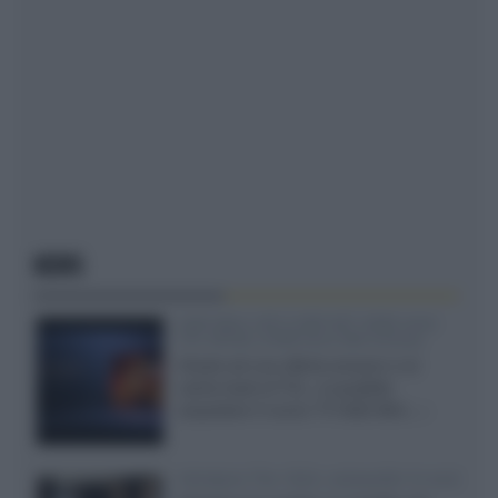
NEWS
SQD-Mini LED 5.000 NIT 2040 zone
TCL 65C8L a 838 euro IVA inclusa
Grazie ad una offerta amazon e al
cache-back di TCL, è possibile
acquistare il nuovo TV SQD-Mini...»
Velodyne The 1824, subwoofer hi-end