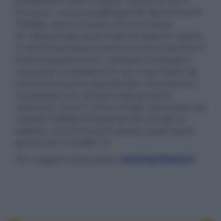
possibilità di vedere esposti - anche se non in
funzione - i nuovi amplificatori AV Marantz Serie
CINEMA, come il Cinema 70s e il Cinema
50. Abbiamo già avuto modo di vederli in azione,
in alcuni interessanti eventi tra la fine del 2022 e
l’inizio di questo anno, e possiamo anticiparvi
che presto condivideremo con i nostri lettori gli
esiti di test e prove approfondite. Ricordiamo a
tal proposito che, proprio nelle prossime
settimane, sono in arrivo in Italia i primi pezzi del
modello CINEMA 40 destinati alla vendita al
pubblico, nonché la tanto attesa coppia top di
gamma AV 10 & AMP 10.
Per maggiori informazioni:
www.barihiend.it