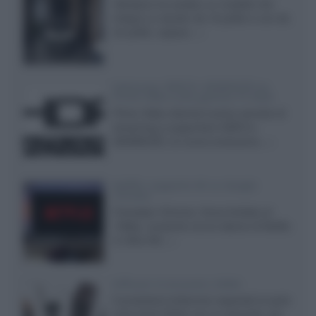
Velodyne ha svelato un modello che
integra un woofer da 18 pollici e uno da
24 pollici, capace...»
Samsung: HDR10+ ADVANCED su
Prime Video sulla gamma TV 2026
Prime Video diventa il primo servizio di
streaming a supportare HDR10+
ADVANCED, la nuova evoluzione...»
Netflix: supporto 4K su Google
Chrome
Il browser Chrome, finora limitato al
1080p, consente ora la visione di Netflix
in Ultra HD...»
Diffusori Q Acoustics 3040c
Il produttore britannico espande la serie
entry level 3000c con un secondo, più