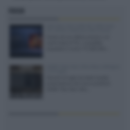
FOCUS
SQD-Mini LED 5.000 NIT 2040 zone
TCL 65C8L a 838 euro IVA inclusa
Grazie ad una offerta amazon e al
cache-back di TCL, è possibile
acquistare il nuovo TV SQD-Mini...
XGIMI Titan Noir Ultra Max a Bologna
il 23 luglio
Giovedì 23 luglio da Audio Quality,
presentazione del nuovo proiettore
XGIMI Titan Noir Ultra...