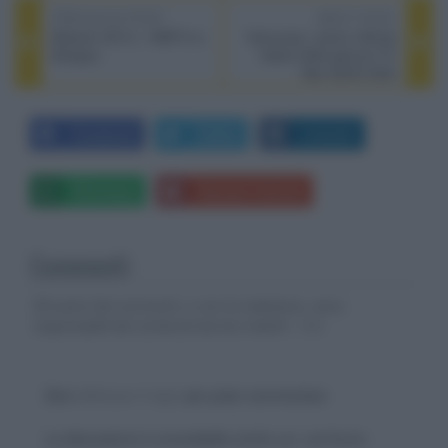
PREVIOUS POST
NEXT POST
Marantz AV10 + AMP10 a
Samsung: i prezzi ufficiali
Bologna
italiani della gamma TV
Neo QLED 2023
Facebook
Twitter
LinkedIn
Whatsapp
Stampa l'articolo
Commenti
Gli autori dei commenti, e non la redazione, sono
responsabili dei contenuti da loro inseriti -
Info
Devi
effettuare il login
per poter commentare
La discussione è consultabile anche
qui
, sul forum.