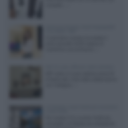
compatto,...»
Samsung Display: OLED DisplayHDR
True Black 1400
Il costruttore coreano ha svelato il
primo pannello OLED capace di
mantenere una luminanza...»
KEF LS Luxe, diffusori attivi wireless
KEF svela un nuovo sistema senza fili
di fascia alta, frutto della collaborazione
con il designer...»
LG Display: nuovi OLED più economici
a due strati
Per rendere TV e monitor OLED più
accessibili, LG Display sta sviluppando