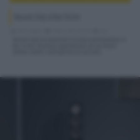
Marantz Italy al Bari Hi-End
Emidio Frattaroli
13 Marzo 2023, alle 15:57
audio
Marantz Italy ha annunciato la propria partecipazione al
Bari Hi-End, decennale appuntamento per gli amanti
dell’Alta Fedeltà e dell’High-End nel Sud Italia