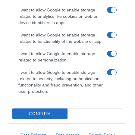
I want to allow Google to enable storage
related to analytics like cookies on web or
AV Magazine
è membro EISA dal 2019
device identifiers in apps.
all'interno del Mobile Devices Expert Group
I want to allow Google to enable storage
Per informazioni:
www.eisa.eu
related to functionality of the website or app.
I want to allow Google to enable storage
related to personalization.
Legali
-
Privacy
-
Privicy settings
Cookie
-
Pubblicità
-
Redazione
I want to allow Google to enable storage
related to security, including authentication
AV Raw s.n.c. P.iva: 02040960672
functionality and fraud prevention, and other
AV Magazine - Testata giornalistica con registrazione Tribunale di
user protection.
Teramo n. 527 del 22.12.2004
Direttore Responsabile: Emidio Frattaroli
Editore: AV Raw s.n.c. - Iscrizione ROC n. 33221
CONFIRM
Copyright © 2005 - 2026. È vietata la riproduzione, anche solo in