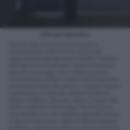
- click per ingrandire -
Marantz Italy ha annunciato la propria
partecipazione al Bari Hi-End, decennale
appuntamento per gli amanti dell’Alta Fedeltà e
dell’High-End nel Sud Italia. Questa trentesima
edizione avrà luogo il 18 e 19 Marzo presso
l'hotel Nicolaus di Bari e vedrà la partecipazione
di importanti attori del settore, tra questi proprio
il distributore in Italia dei celeberrimi Marchi
Bowers & Wilkins, Marantz, Denon, Classé, Polk
Audio e Definitive Technology. Per l’occasione
sarà allestita una sala dedicata all’ascolto stereo:
in dimostrazione due coppie di diffusori Bowers
& Wilkins, rispettivamente una coppia di 804 D4