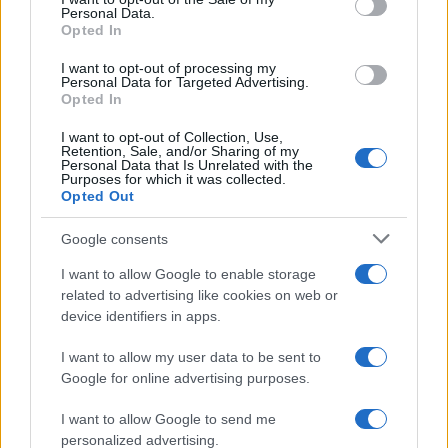
Le funzioni nascoste più utili
Personal Data.
not limited to your visit or usage behaviour. You may click to
all’interno degli smartphone
Opted In
grant or deny consent to Google and its third-party tags to
Dietro le funzioni più comuni di Android
use your data for below specified purposes in below Google
e iPhone si nascondono strumenti poco
I want to opt-out of processing my
consent section.
Personal Data for Targeted Advertising.
conosciuti...»
Opted In
I want to opt-out of Collection, Use,
Retention, Sale, and/or Sharing of my
Personal Data that Is Unrelated with the
Purposes for which it was collected.
Opted Out
Google consents
I want to allow Google to enable storage
related to advertising like cookies on web or
device identifiers in apps.
I want to allow my user data to be sent to
Google for online advertising purposes.
I want to allow Google to send me
personalized advertising.