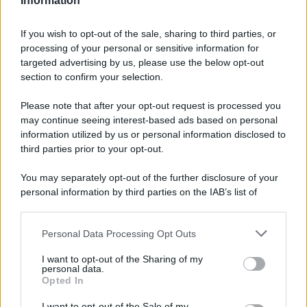
Information
Disney+, le novità di agosto 2026
If you wish to opt-out of the sale, sharing to third parties, or
Ad agosto 2026 Disney+ Italia propone
processing of your personal or sensitive information for
il ritorno di Futurama, il nuovo evento
targeted advertising by us, please use the below opt-out
conclusivo de...»
section to confirm your selection.
Please note that after your opt-out request is processed you
may continue seeing interest-based ads based on personal
McIntosh MX124, pre-decoder A/V
con Dirac Live Room Correction
information utilized by us or personal information disclosed to
McIntosh espande la gamma con
third parties prior to your opt-out.
un'elettronica 13.4 canali, dotata di
autocalibrazione con Dirac...»
You may separately opt-out of the further disclosure of your
personal information by third parties on the IAB’s list of
downstream participants.
Novità Apple TV+ a agosto 2026: tutte
le uscite ufficiali e il calendario
Personal Data Processing Opt Outs
This information may also be disclosed by us to third parties
Apple TV+ inaugura agosto 2026 con il
on the IAB’s List of Downstream Participants that may further
ritorno di alcune delle sue produzioni
I want to opt-out of the Sharing of my
disclose it to other third parties.
personal data.
più apprezzate,...»
Opted In
Please note that this website/app uses one or more Google
services and may gather and store information including but
I want to opt-out of the Sale of my