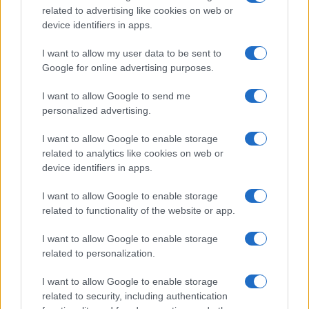
related to advertising like cookies on web or
device identifiers in apps.
I want to allow my user data to be sent to
Google for online advertising purposes.
I want to allow Google to send me
personalized advertising.
I want to allow Google to enable storage
related to analytics like cookies on web or
AV Magazine
è membro EISA dal 2019
device identifiers in apps.
all'interno del Mobile Devices Expert Group
I want to allow Google to enable storage
Per informazioni:
www.eisa.eu
related to functionality of the website or app.
I want to allow Google to enable storage
related to personalization.
Legali
-
Privacy
-
Privicy settings
Cookie
-
Pubblicità
-
Redazione
I want to allow Google to enable storage
related to security, including authentication
AV Raw s.n.c. P.iva: 02040960672