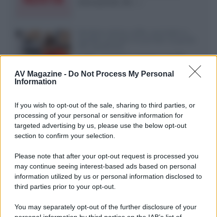
internazionali, film...»
Vendere online cuffie, auricolari e
speaker portatili tra privati: la guida
alle spedizioni
Cuffie, auricolari e speaker portatili
sono facili da vendere online, ma le
AV Magazine -
Do Not Process My Personal
dimensioni compatte...»
Information
Novità Sky e NOW: le uscite di agosto
If you wish to opt-out of the sale, sharing to third parties, or
2026 tra serie, film, show e
documentari
processing of your personal or sensitive information for
Agosto 2026 su Sky e NOW prosegue
targeted advertising by us, please use the below opt-out
con House of the Dragon 3 e The
section to confirm your selection.
Walking Dead: Dead City 3,...»
Please note that after your opt-out request is processed you
may continue seeing interest-based ads based on personal
Disney+, le novità di agosto 2026
information utilized by us or personal information disclosed to
Ad agosto 2026 Disney+ Italia propone
third parties prior to your opt-out.
il ritorno di Futurama, il nuovo evento
conclusivo de...»
You may separately opt-out of the further disclosure of your