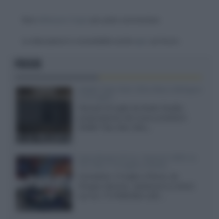
Devi
effettuare il login
per poter commentare
La discussione è consultabile anche
qui
, sul forum.
FOCUS
XGIMI Titan Noir Ultra Max a Bologna
il 23 luglio
Giovedì 23 luglio da Audio Quality,
presentazione del nuovo proiettore
XGIMI Titan Noir Ultra...
Sony Bravia 9 II vs. Hisense UR9S vs.
TCL C8L il 13 luglio a Roma
Il prossimo 13 luglio a Roma, da
Gruppo Garman, ripeteremo lo shoot-
out tra i TV RGB Mini-LED...