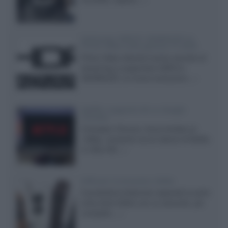
Samsung: HDR10+ ADVANCED su
Prime Video sulla gamma TV 2026
Prime Video diventa il primo servizio di
streaming a supportare HDR10+
ADVANCED, la nuova evoluzione...»
Netflix: supporto 4K su Google
Chrome
Il browser Chrome, finora limitato al
1080p, consente ora la visione di Netflix
in Ultra HD...»
Diffusori Q Acoustics 3040c
Il produttore britannico espande la serie
entry level 3000c con un secondo, più
compatto,...»