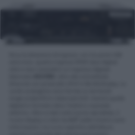
Ricca la dotazione di ingressi, con tre porte USB
asincrone, quattro ingressi SPDIF (due digitali
ottici e due coassiali) e un ingresso digitale
bilanciato
AES/EBU
, oltre alla connettività
Ethernet con protocollo UPnP e WLAN/Airplay. Le
uscite analogiche sono fornite su terminali
single ended RCA e bilanciati XLR, mentre quelle
digitali in formato ottico Toslink e coassiale
elettrico. Oltre ai dati sulla traccia riprodotta, il
nuovo display a colori da
4,3"
pollici mostra varie
informazioni, tra cui la copertina dell'album,
mentre il controllo del volume può essere