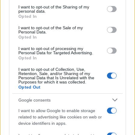
Dietro le funzioni più comuni di Android
on the IAB’s List of Downstream Participants that may further
e iPhone si nascondono strumenti poco
I want to opt-out of the Sharing of my
disclose it to other third parties.
personal data.
conosciuti...»
Opted In
Please note that this website/app uses one or more Google
services and may gather and store information including but
I want to opt-out of the Sale of my
Amazon Prime Video le novità di
Personal Data.
not limited to your visit or usage behaviour. You may click to
agosto 2026
Opted In
grant or deny consent to Google and its third-party tags to
Prime Video ha annunciato le principali
use your data for below specified purposes in below Google
novità in arrivo ad agosto 2026: tra i
I want to opt-out of processing my
consent section.
Personal Data for Targeted Advertising.
titoli di punta...»
Opted In
I want to opt-out of Collection, Use,
Retention, Sale, and/or Sharing of my
Personal Data that Is Unrelated with the
Purposes for which it was collected.
Opted Out
Google consents
I want to allow Google to enable storage
related to advertising like cookies on web or
device identifiers in apps.