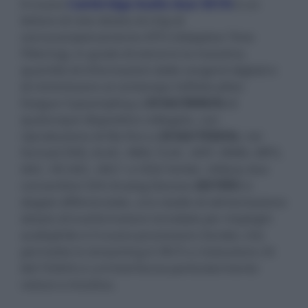
Il nuovo
Cambridge Audio Azur 851N
è un
lettore di rete dotato di chip di
sovracampionamento ATF2 (Adaptive Time
Filtering), in grado di estrarre la massima
quantità di informazioni dalle sorgenti digitali e
di minimizzare al contempo l'effetto jitter.
Esegue l'upsampling a
24 bit/384kHz
di
qualunque dispositivo collegato, con
riproduzione di file fino a
24 bit/192kHz
, nei
formati DSD, ALAC, WAV, FLAC, AIFF, WMA, MP3,
AAC, HE AAC, AAC+ e OGG Vorbis. Utilizza due
convertitori D/A Analog Devices
AD1955
in
doppio differenziale, uno stadio di alimentazione
dotato di trasformatore toroidale per impieghi
audiophile e il nuovo processore Zander, che
permette lo streaming in Wi-Fi a risoluzione 24
bit/192kHz e un’interfaccia particolarmente
veloce e intuitiva.