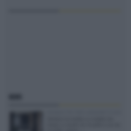
NEWS
Velodyne The 1824, subwoofer hi-end
Velodyne ha svelato un modello che
integra un woofer da 18 pollici e uno da
24 pollici, capace...»