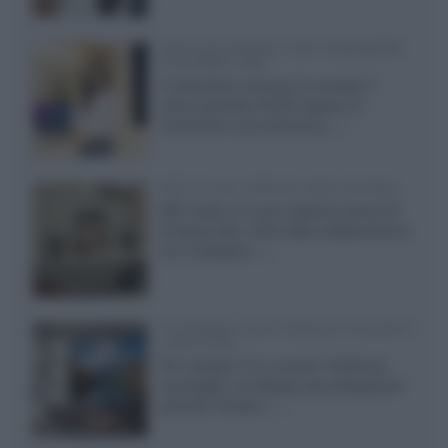
Samsung Display: OLED DisplayHDR
True Black 1400
Il costruttore coreano ha svelato il
primo pannello OLED capace di
mantenere una luminanza...»
KEF LS Luxe, diffusori attivi wireless
KEF svela un nuovo sistema senza fili
di fascia alta, frutto della collaborazione
con il designer...»
LG Display: nuovi OLED più economici
a due strati
Per rendere TV e monitor OLED più
accessibili, LG Display sta sviluppando
pannelli Tandem...»