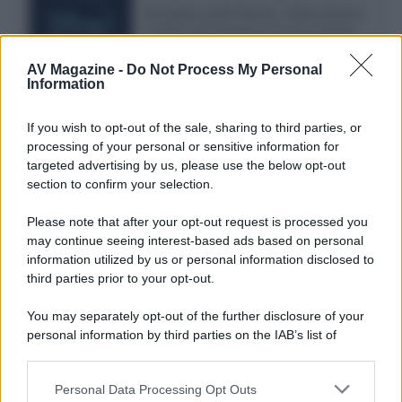
Ad agosto 2026 Disney+ Italia propone
il ritorno di Futurama, il nuovo evento
conclusivo de...»
AV Magazine -
Do Not Process My Personal
Information
McIntosh MX124, pre-decoder A/V
If you wish to opt-out of the sale, sharing to third parties, or
con Dirac Live Room Correction
processing of your personal or sensitive information for
McIntosh espande la gamma con
targeted advertising by us, please use the below opt-out
un'elettronica 13.4 canali, dotata di
section to confirm your selection.
autocalibrazione con Dirac...»
Please note that after your opt-out request is processed you
may continue seeing interest-based ads based on personal
Novità Apple TV+ a agosto 2026: tutte
le uscite ufficiali e il calendario
information utilized by us or personal information disclosed to
Apple TV+ inaugura agosto 2026 con il
third parties prior to your opt-out.
ritorno di alcune delle sue produzioni
più apprezzate,...»
You may separately opt-out of the further disclosure of your
personal information by third parties on the IAB’s list of
downstream participants.
Le funzioni nascoste più utili
all’interno degli smartphone
Personal Data Processing Opt Outs
This information may also be disclosed by us to third parties