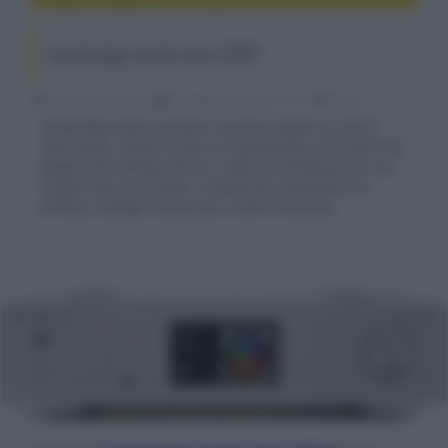
Cambridge Audio Azur 851N
Riccardo Riondino
27 Maggio 2015, alle 11:11
audio
Cambridge Audio presenta il proprio player di rete di
riferimento, dotato di filtro di upsampling 24 bit/384 kHz,
doppio DAC Analog Devices, stadio di alimentazione con
trasformatore toroidale, connettività LAN/WLAN con
AirPlay e Spotify Connect per il web streaming