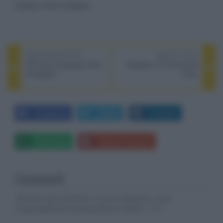
Fonte: Hi-Fi United
PREVIOUS POST
NEXT POST
TP-Link a Computex 2015,
Volantino: TV 4K da 479
2-6 giugno
Euro
Facebook
Twitter
LinkedIn
Whatsapp
Stampa l'articolo
Commenti
Gli autori dei commenti, e non la redazione, sono
responsabili dei contenuti da loro inseriti -
Info