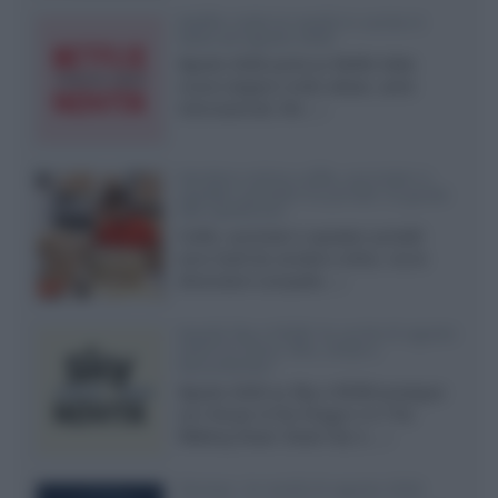
Netflix: tutte le novità in uscita in
Italia ad agosto 2026
Agosto 2026 porta su Netflix Italia
nuove stagioni molto attese, serie
internazionali, film...»
Vendere online cuffie, auricolari e
speaker portatili tra privati: la guida
alle spedizioni
Cuffie, auricolari e speaker portatili
sono facili da vendere online, ma le
dimensioni compatte...»
Novità Sky e NOW: le uscite di agosto
2026 tra serie, film, show e
documentari
Agosto 2026 su Sky e NOW prosegue
con House of the Dragon 3 e The
Walking Dead: Dead City 3,...»
Disney+, le novità di agosto 2026