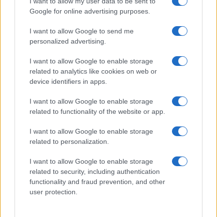
I want to allow my user data to be sent to
Google for online advertising purposes.
I want to allow Google to send me
personalized advertising.
I want to allow Google to enable storage
related to analytics like cookies on web or
AV Magazine
è membro EISA dal 2019
device identifiers in apps.
all'interno del Mobile Devices Expert Group
I want to allow Google to enable storage
Per informazioni:
www.eisa.eu
related to functionality of the website or app.
I want to allow Google to enable storage
related to personalization.
Legali
-
Privacy
-
Privicy settings
Cookie
-
Pubblicità
-
Redazione
I want to allow Google to enable storage
related to security, including authentication
AV Raw s.n.c. P.iva: 02040960672
functionality and fraud prevention, and other
AV Magazine - Testata giornalistica con registrazione Tribunale di
user protection.
Teramo n. 527 del 22.12.2004
Direttore Responsabile: Emidio Frattaroli
Editore: AV Raw s.n.c. - Iscrizione ROC n. 33221