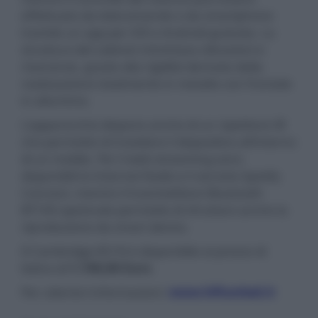
effettuato da telecomando o da smartphone
tramite un app per iOS e Android gratuita. La
struttura del cabinet minimizza vibrazioni e
risonanze, grazie alla rigidità derivata dalla
realizzazione totalmente in metallo con frontale
in alluminio.
L'apparecchio dispone anche di un ripetitore IR
che permette di installare il dispositivo all’interno
di un mobile. Per il web streaming sono
disponibili le Internet Radio e il servizio Spotify
Connect, mentre il trasmettitore Bluetooth
BT100 opzionale permette di sfruttare anche la
riproduzione da smart device.
Il Cambridge 851N è disponibile al prezzo di
listino di
1.740,00 Euro
.
Per ulteriori informazioni:
www.hifiunited.it