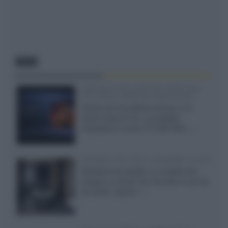
NEWS
SQD-Mini LED 5.000 NIT 2040 zone
TCL 65C8L a 838 euro IVA inclusa
Grazie ad una offerta amazon e al
cache-back di TCL, è possibile
acquistare il nuovo TV SQD-Mini...»
Velodyne The 1824, subwoofer hi-end
Velodyne ha svelato un modello che
integra un woofer da 18 pollici e uno da
24 pollici, capace...»