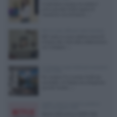
Il costruttore coreano ha svelato il
primo pannello OLED capace di
mantenere una luminanza...»
KEF LS Luxe, diffusori attivi wireless
KEF svela un nuovo sistema senza fili
di fascia alta, frutto della collaborazione
con il designer...»
LG Display: nuovi OLED più economici
a due strati
Per rendere TV e monitor OLED più
accessibili, LG Display sta sviluppando
pannelli Tandem...»
Netflix: tutte le novità in uscita in
Italia ad agosto 2026
Agosto 2026 porta su Netflix Italia