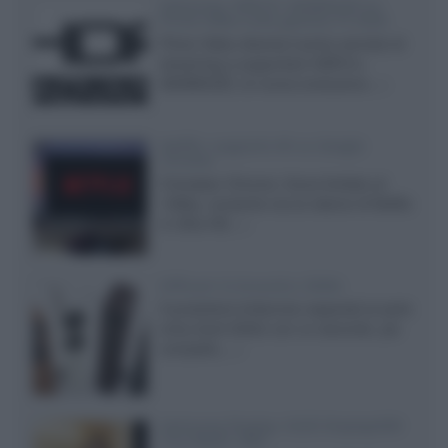
Samsung: HDR10+ ADVANCED su
Prime Video sulla gamma TV 2026
Prime Video diventa il primo servizio di
streaming a supportare HDR10+
ADVANCED, la nuova evoluzione...»
Netflix: supporto 4K su Google
Chrome
Il browser Chrome, finora limitato al
1080p, consente ora la visione di Netflix
in Ultra HD...»
Diffusori Q Acoustics 3040c
Il produttore britannico espande la serie
entry level 3000c con un secondo, più
compatto,...»
Samsung Display: OLED DisplayHDR
True Black 1400