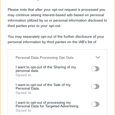
Please note that after your opt-out request is processed you
may continue seeing interest-based ads based on personal
McIntosh MX124, pre-decoder A/V
con Dirac Live Room Correction
information utilized by us or personal information disclosed to
McIntosh espande la gamma con
third parties prior to your opt-out.
un'elettronica 13.4 canali, dotata di
autocalibrazione con Dirac...»
You may separately opt-out of the further disclosure of your
personal information by third parties on the IAB’s list of
downstream participants.
Novità Apple TV+ a agosto 2026: tutte
le uscite ufficiali e il calendario
Personal Data Processing Opt Outs
This information may also be disclosed by us to third parties
Apple TV+ inaugura agosto 2026 con il
on the IAB’s List of Downstream Participants that may further
ritorno di alcune delle sue produzioni
I want to opt-out of the Sharing of my
disclose it to other third parties.
personal data.
più apprezzate,...»
Opted In
Please note that this website/app uses one or more Google
services and may gather and store information including but
I want to opt-out of the Sale of my
Le funzioni nascoste più utili
Personal Data.
not limited to your visit or usage behaviour. You may click to
all’interno degli smartphone
Opted In
grant or deny consent to Google and its third-party tags to
Dietro le funzioni più comuni di Android
use your data for below specified purposes in below Google
e iPhone si nascondono strumenti poco
I want to opt-out of processing my
consent section.
Personal Data for Targeted Advertising.
conosciuti...»
Opted In