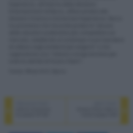
Experience, all'interno della divisione
Entertainment di Barco, affiancandosi alle
divisioni Cinema e Immersive Experience. Barco
ha promesso che l'accordo produrrà "alcune
delle soluzioni audiovisive più competitive sul
mercato, stabilendo al contempo nuovi standard
di utilizzo negli ambienti più esigenti" e che
rappresenta una "visione a lungo termine per
tutte le attività di Focal e Naim".
Fonte: What Hi-Fi, Barco
PREVIOUS POST
NEXT POST
Unità di conversione
Amazon Prime Video le
Accuphase DC-500
novità di giugno 2026