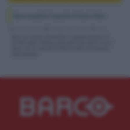
Barco completa l'acquisto di Focal e Naim
Riccardo Riondino
29 Maggio 2026, alle 09:43
audio
Barco ha rilevato interamente il capitale azionario di
VerVent Audio Holding, proprietaria dei marchi Focal e
Naim, che ora operano all'interno della sua divisione
Entertainment