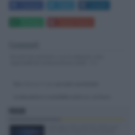
Facebook
Twitter
LinkedIn
Whatsapp
Stampa l'articolo
Commenti
Gli autori dei commenti, e non la redazione, sono
responsabili dei contenuti da loro inseriti -
Info
Devi
effettuare il login
per poter commentare
La discussione è consultabile anche
qui
, sul forum.
FOCUS
SQD-Mini LED 5.000 NIT 2040 zone
TCL 65C8L a 838 euro IVA inclusa