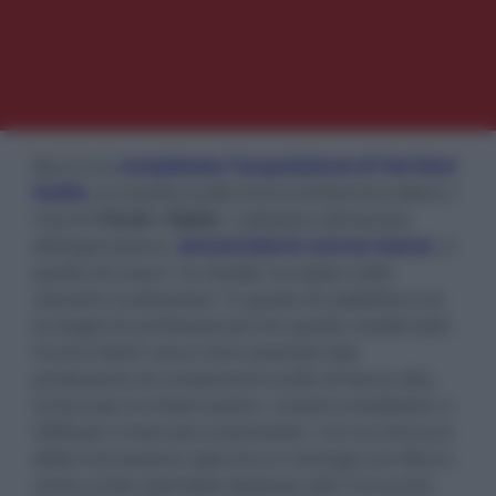
Barco ha
completato l'acquisizione di VerVent
Audio
, la società audio franco-britannica dietro i
marchi
Focal
e
Naim.
L'obiettivo dichiarato
dell'operazione,
annunciata lo scorso marzo
, è
quello di creare "un leader europeo nelle
soluzioni audiovisive" in grado di soddisfare sia
le esigenze professionali che quelle residenziali.
Focal e Naim
sono nomi associati alla
produzione di componenti audio di fascia alta,
inclusi per le imbarcazioni, custom installation e
OEM per il mercato automotive. Con la chiusura
della transazione operano in sinergia con Barco
come unità aziendale dedicata alla Consumer