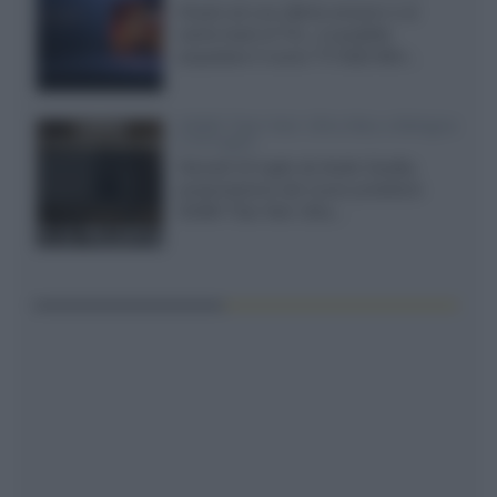
Grazie ad una offerta amazon e al
cache-back di TCL, è possibile
acquistare il nuovo TV SQD-Mini...
XGIMI Titan Noir Ultra Max a Bologna
il 23 luglio
Giovedì 23 luglio da Audio Quality,
presentazione del nuovo proiettore
XGIMI Titan Noir Ultra...