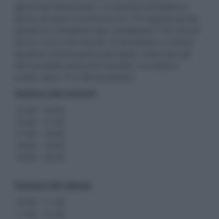
generose dimensioni. Le sessioni prevedono
prima di tutto il confronto tra i TV seguito poi da
quello tra i proiettori per complessivi 105 minuti
(circa 1 ora e 45 minuti). Vi vinvitiamo a venire
qualche minuto prima per poter osservare gli
altri prodotti nel punto vendita, tra sistemi
audio, laser TV e altri proiettori.
Sessioni del venerdì
15:00 - 16:45
16:00 - 17:45
17:00 - 18:45
18:00 - 19:45
19:00 - 20:45
Sessioni del sabato
10:00 - 11:45
11:00 - 12:45