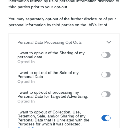
le uscite ufficiali e il calendario
information utilized by us or personal information disclosed to
Apple TV+ inaugura agosto 2026 con il
third parties prior to your opt-out.
ritorno di alcune delle sue produzioni
più apprezzate,...»
You may separately opt-out of the further disclosure of your
personal information by third parties on the IAB’s list of
downstream participants.
Le funzioni nascoste più utili
all’interno degli smartphone
Personal Data Processing Opt Outs
This information may also be disclosed by us to third parties
Dietro le funzioni più comuni di Android
on the IAB’s List of Downstream Participants that may further
e iPhone si nascondono strumenti poco
I want to opt-out of the Sharing of my
disclose it to other third parties.
personal data.
conosciuti...»
Opted In
Please note that this website/app uses one or more Google
services and may gather and store information including but
I want to opt-out of the Sale of my
Amazon Prime Video le novità di
Personal Data.
not limited to your visit or usage behaviour. You may click to
agosto 2026
Opted In
grant or deny consent to Google and its third-party tags to
Prime Video ha annunciato le principali
use your data for below specified purposes in below Google
novità in arrivo ad agosto 2026: tra i
I want to opt-out of processing my
consent section.
Personal Data for Targeted Advertising.
titoli di punta...»
Opted In
I want to opt-out of Collection, Use,
Retention, Sale, and/or Sharing of my
Personal Data that Is Unrelated with the
Purposes for which it was collected.