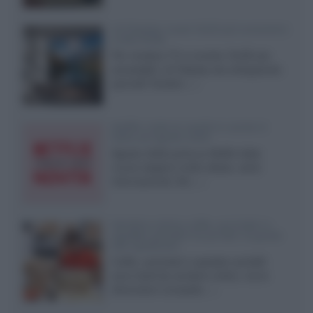
LG Display: nuovi OLED più economici
a due strati
Per rendere TV e monitor OLED più
accessibili, LG Display sta sviluppando
pannelli Tandem...»
Netflix: tutte le novità in uscita in
Italia ad agosto 2026
Agosto 2026 porta su Netflix Italia
nuove stagioni molto attese, serie
internazionali, film...»
Vendere online cuffie, auricolari e
speaker portatili tra privati: la guida
alle spedizioni
Cuffie, auricolari e speaker portatili
sono facili da vendere online, ma le
dimensioni compatte...»