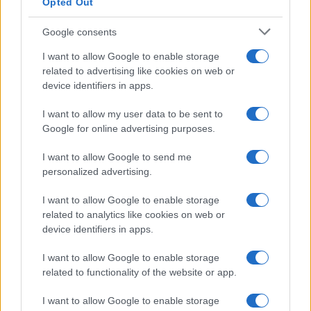
Opted Out
Google consents
I want to allow Google to enable storage
related to advertising like cookies on web or
device identifiers in apps.
I want to allow my user data to be sent to
Google for online advertising purposes.
I want to allow Google to send me
personalized advertising.
I want to allow Google to enable storage
related to analytics like cookies on web or
AV Magazine
è membro EISA dal 2019
device identifiers in apps.
all'interno del Mobile Devices Expert Group
I want to allow Google to enable storage
Per informazioni:
www.eisa.eu
related to functionality of the website or app.
I want to allow Google to enable storage