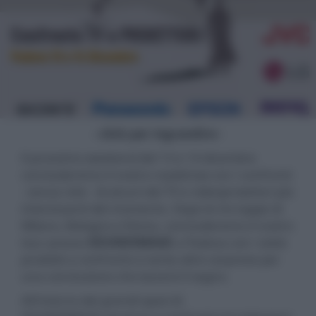
- click per ingrandire -
Il prossimo weekend del 13 e 14 dicembre
concluderemo il nostro roadshow con i confronti
- senza rete - di alcuni dei TV e videoproiettori più
interessanti del momento. Dopo le tre tappe di
Milano, Bologna e Roma, concluderemo il nostro
tour presso
SOUNDIMAGE
a Padova con i sette
prodotti a confronto e tante altre sorprese per
una conclusione che lascerà il segno.
All'interno dei grandi spazi di