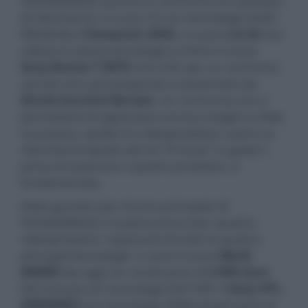
SOUNDIMAGE saranno a confronto tre televisori
di riferimento: il nuovo TV con tecnologia OLED
WRGB MLA
Panasonic Z95A
, il nuovo
LG G4
che
utilizza la stessa tecnologia e infine il nuovo
Sony Bravia 7 XR70
mini LED, per un confronto
serrato che sarà preparato e presentato da
Nicola Zucchini Buriani
. Un confronto che vi
permetterà di apprezzare ancora meglio la sfida
successiva, quella tra videoproiettori: avere un
riferimento (quello dei tre TV tarati "a spada")
prima di osservare i quattro proiettori, è
fondamentale.
Nella grande sala cinema principale di
SOUNDIMAGE si scateneranno ben quattro
videoproiettori, esponenti di tutte le quattro
principali tecnologie: ci sarà il nuovo
BenQ
W5800
(da oggi con street-price di
3.900 euro
IVA inclusa) con tecnologia DLP XPR, il
Sony VPL-
XW5000ES
con tecnologia SXRD (street-price di