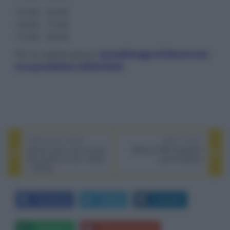
15:00 - 16:45
16:00 - 17:45
17:00 - 18:45
Per la registrazione:
soundimage.it/shoot-out-
tv-e-proiettori-2024.html
PREVIOUS POST
NEXT POST
Secret Level, esce la serie
Diffusori PMC Speakers
dei creatori di Love, Death
serie Prophecy
+ Robots
Facebook
Twitter
LinkedIn
Whatsapp
Stampa l'articolo