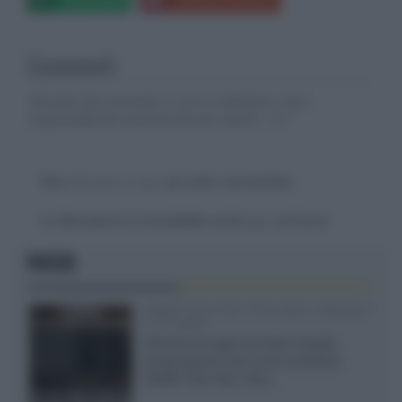
Commenti
Gli autori dei commenti, e non la redazione, sono
responsabili dei contenuti da loro inseriti -
Info
Devi
effettuare il login
per poter commentare
La discussione è consultabile anche
qui
, sul forum.
FOCUS
XGIMI Titan Noir Ultra Max a Bologna
il 23 luglio
Giovedì 23 luglio da Audio Quality,
presentazione del nuovo proiettore
XGIMI Titan Noir Ultra...