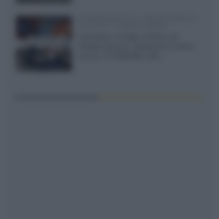
Sony Bravia 9 II vs. Hisense UR9S vs.
TCL C8L il 13 luglio a Roma
Il prossimo 13 luglio a Roma, da
Gruppo Garman, ripeteremo lo shoot-
out tra i TV RGB Mini-LED...