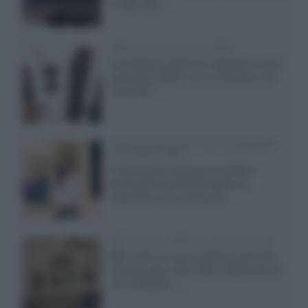
in Ultra HD...»
Diffusori Q Acoustics 3040c
Il produttore britannico espande la serie
entry level 3000c con un secondo, più
compatto,...»
Samsung Display: OLED DisplayHDR
True Black 1400
Il costruttore coreano ha svelato il
primo pannello OLED capace di
mantenere una luminanza...»
KEF LS Luxe, diffusori attivi wireless
KEF svela un nuovo sistema senza fili
di fascia alta, frutto della collaborazione
con il designer...»