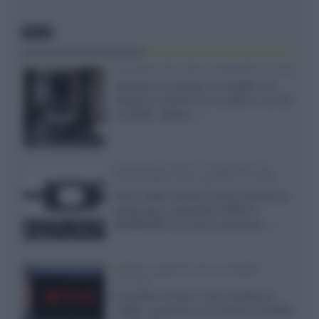
NEWS
Velodyne The 1824, subwoofer hi-end
Velodyne ha svelato un modello che
integra un woofer da 18 pollici e uno da
24 pollici, capace...»
Samsung: HDR10+ ADVANCED su
Prime Video sulla gamma TV 2026
Prime Video diventa il primo servizio di
streaming a supportare HDR10+
ADVANCED, la nuova evoluzione...»
Netflix: supporto 4K su Google
Chrome
Il browser Chrome, finora limitato al
1080p, consente ora la visione di Netflix