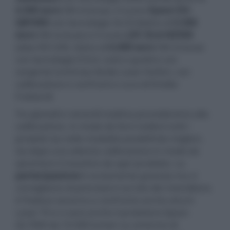
4.500 euro
IVA inclusa), il nuovo
Epson EH-
QB1000
con tecnologia 3LCD (listino di
5.500
euro
IVA inclusa) e il nuovo
JVC DLA-NZ500
(alias RS1200, listino di
6.000 euro
IVA inclusa)
con tecnologia D-ILA, tutti e quattro con
sorgente luminosa ibrida Laser-fosfori, con
calibrazione e confronti a cura di Emidio
Frattaroli
Tra giovedì e venerdì mattina procederemo alla
calibrazione, in modo da farvi vedere tutti i
prodotti sia nelle modalità predefinite migliori,
sia dopo una attenta calibrazione in modo da
spremere il massimo da ogni prodotto. La
partecipazione
è ovviamente gratuita ma vi
consigliamo di prenotarvi sul sito dei rivenditore.
A Padova saranno a confronto anche alcuni
Laser TV e ci sarà anche il proiettore Epson
QL7000 da 10.000 lumen su schermo di