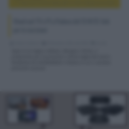
Shoot-out TV e PJ a Padova del 13-14/12: link per le iscrizioni
Shoot-out TV e PJ a Padova del 13-14/12: link
per le iscrizioni
Emidio Frattaroli
09 Dicembre 2024, alle 09:06
4k e 8k
Dopo le tre tappe a Milano, Bologna e Roma, ci
prepariamo per la prossima e ultima tappa del nostro
Roadshow da SOUNDIMAGE a Padova in cui ci saranno
parecchie sorprese