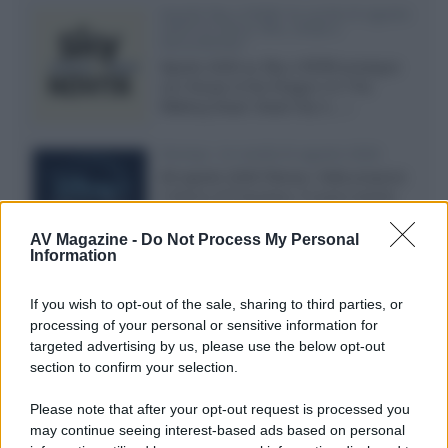
Novità Sky e NOW: le uscite di agosto
2026 tra serie, film, show e
documentari
Agosto 2026 su Sky e NOW prosegue
con House of the Dragon 3 e The
Walking Dead: Dead City 3,...»
Disney+, le novità di agosto 2026
Ad agosto 2026 Disney+ Italia propone
il ritorno di Futurama, il nuovo evento
conclusivo de...»
AV Magazine -
Do Not Process My Personal
Information
McIntosh MX124, pre-decoder A/V
If you wish to opt-out of the sale, sharing to third parties, or
con Dirac Live Room Correction
processing of your personal or sensitive information for
McIntosh espande la gamma con
targeted advertising by us, please use the below opt-out
un'elettronica 13.4 canali, dotata di
section to confirm your selection.
autocalibrazione con Dirac...»
Please note that after your opt-out request is processed you
may continue seeing interest-based ads based on personal
Novità Apple TV+ a agosto 2026: tutte