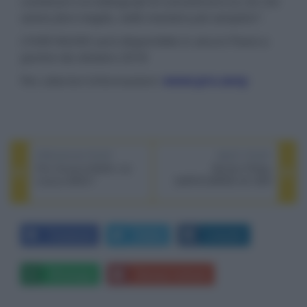
contenuti e ai videografi di concentrarsi su ciò che
sanno fare meglio, nella maniera più semplice”
.
L’HXR-NX200 sarà disponibile in alcuni Paesi a
partire da ottobre 2018
Per ulteriori informazioni:
www.pro.sony
PREVIOUS POST
NEXT POST
Film Amazon/Netflix nei
Monitor Philips
cinema IMAX?
328P6VUBREB 4K HDR
Facebook
Twitter
LinkedIn
Whatsapp
Stampa l'articolo