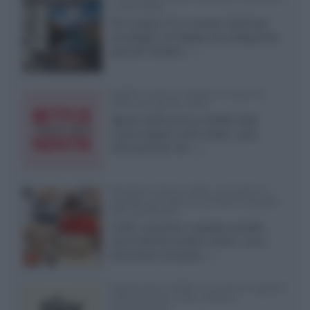
a due strati
Per rendere TV e monitor OLED più
accessibili, LG Display sta sviluppando
pannelli Tandem...»
Netflix: tutte le novità in uscita in
Italia ad agosto 2026
Agosto 2026 porta su Netflix Italia
nuove stagioni molto attese, serie
internazionali, film...»
Vendere online cuffie, auricolari e
speaker portatili tra privati: la guida
alle spedizioni
Cuffie, auricolari e speaker portatili
sono facili da vendere online, ma le
dimensioni compatte...»
Novità Sky e NOW: le uscite di agosto
2026 tra serie, film, show e
documentari