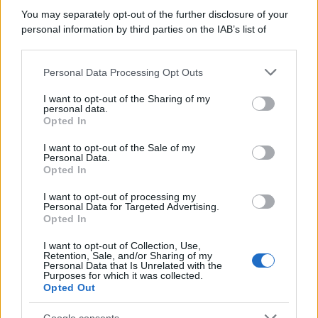
più apprezzate,...»
You may separately opt-out of the further disclosure of your
personal information by third parties on the IAB’s list of
downstream participants.
Le funzioni nascoste più utili
all’interno degli smartphone
Personal Data Processing Opt Outs
This information may also be disclosed by us to third parties
Dietro le funzioni più comuni di Android
on the IAB’s List of Downstream Participants that may further
e iPhone si nascondono strumenti poco
I want to opt-out of the Sharing of my
disclose it to other third parties.
personal data.
conosciuti...»
Opted In
Please note that this website/app uses one or more Google
services and may gather and store information including but
I want to opt-out of the Sale of my
Amazon Prime Video le novità di
Personal Data.
not limited to your visit or usage behaviour. You may click to
agosto 2026
Opted In
grant or deny consent to Google and its third-party tags to
Prime Video ha annunciato le principali
use your data for below specified purposes in below Google
novità in arrivo ad agosto 2026: tra i
I want to opt-out of processing my
consent section.
Personal Data for Targeted Advertising.
titoli di punta...»
Opted In
I want to opt-out of Collection, Use,
Retention, Sale, and/or Sharing of my
Personal Data that Is Unrelated with the
Purposes for which it was collected.
Opted Out
Google consents