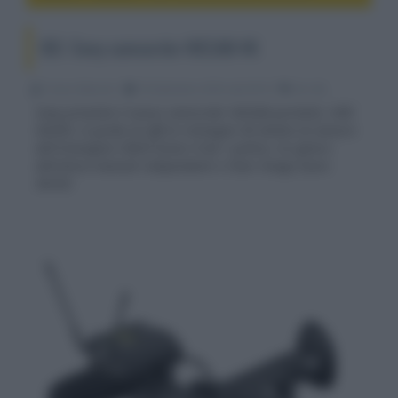
IBC: Sony camcorder NXCAM 4K
Franco Baiocchi
18 Settembre 2018, alle 09:18
4k e 8k
Sony presenta il nuovo camcorder NXCAM portatile, HXR-
NX200, in grado di offrire immagini 4K dotato di sensore
dell'immagine CMOS Exmor R da 1 pollice, tre ghiere
dell'ottica manuali indipendenti e Clear Image Zoom
4K/HD