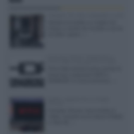
Velodyne The 1824, subwoofer hi-end
Velodyne ha svelato un modello che
integra un woofer da 18 pollici e uno da
24 pollici, capace...»
Samsung: HDR10+ ADVANCED su
Prime Video sulla gamma TV 2026
Prime Video diventa il primo servizio di
streaming a supportare HDR10+
ADVANCED, la nuova evoluzione...»
Netflix: supporto 4K su Google
Chrome
Il browser Chrome, finora limitato al
1080p, consente ora la visione di Netflix
in Ultra HD...»