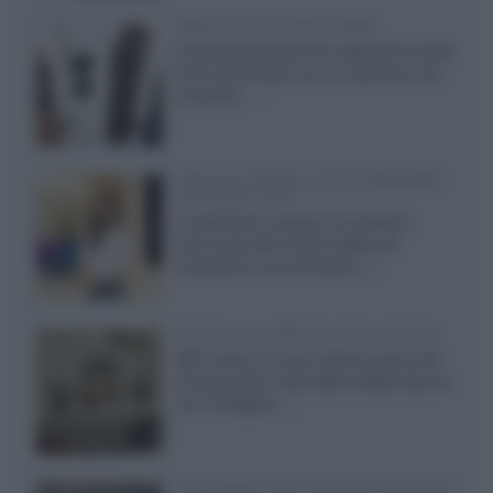
Diffusori Q Acoustics 3040c
Il produttore britannico espande la serie
entry level 3000c con un secondo, più
compatto,...»
Samsung Display: OLED DisplayHDR
True Black 1400
Il costruttore coreano ha svelato il
primo pannello OLED capace di
mantenere una luminanza...»
KEF LS Luxe, diffusori attivi wireless
KEF svela un nuovo sistema senza fili
di fascia alta, frutto della collaborazione
con il designer...»
LG Display: nuovi OLED più economici