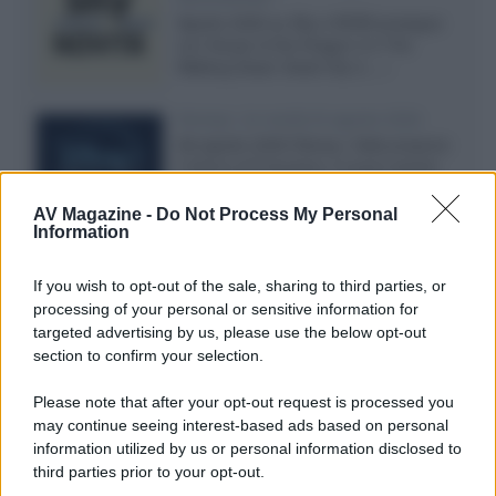
Agosto 2026 su Sky e NOW prosegue
con House of the Dragon 3 e The
Walking Dead: Dead City 3,...»
Disney+, le novità di agosto 2026
Ad agosto 2026 Disney+ Italia propone
il ritorno di Futurama, il nuovo evento
conclusivo de...»
AV Magazine -
Do Not Process My Personal
Information
McIntosh MX124, pre-decoder A/V
If you wish to opt-out of the sale, sharing to third parties, or
con Dirac Live Room Correction
processing of your personal or sensitive information for
McIntosh espande la gamma con
targeted advertising by us, please use the below opt-out
un'elettronica 13.4 canali, dotata di
section to confirm your selection.
autocalibrazione con Dirac...»
Please note that after your opt-out request is processed you
may continue seeing interest-based ads based on personal
Novità Apple TV+ a agosto 2026: tutte
le uscite ufficiali e il calendario
information utilized by us or personal information disclosed to
Apple TV+ inaugura agosto 2026 con il
third parties prior to your opt-out.
ritorno di alcune delle sue produzioni