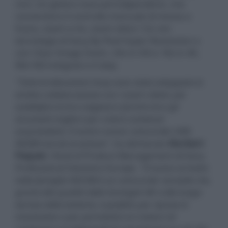
mm, tre ghiere manuali indipendenti, che
consenteno il controllo manuale di messa a
fuoco, zoom e iris, zoom ottico 12x con
tecnologia di Sony By Pixel Super Resolution e
con Clear Image Zoom, 24x in HD e 18x in 4K,
filtri ND integrati a 4 step.
"Tutte le telecamere Sony sono state sviluppate in
stretta collaborazione con i nostri clienti, per
soddisfare le loro esigenze e fornire loro gli
strumenti migliori per creare contenuti
sorprendenti. Il nostro nuovo camcorder HXR-
NX200 non fa eccezione"
, ha dichiarato
Norbert
Paquet
, Head of Product Management di Sony
Professional Solutions Europe.
"Il nuovo arrivato
nella famiglia NXCAM è un camcorder versatile che,
grazie alla qualità delle immagini 4K e alla lunga
durata della batteria, è perfetto per riprese in
movimento e per permettere ai creatori di