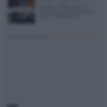
TCL C8L il 13 luglio a Roma
Il prossimo 13 luglio a Roma, da
Gruppo Garman, ripeteremo lo shoot-
out tra i TV RGB Mini-LED...
NEWS