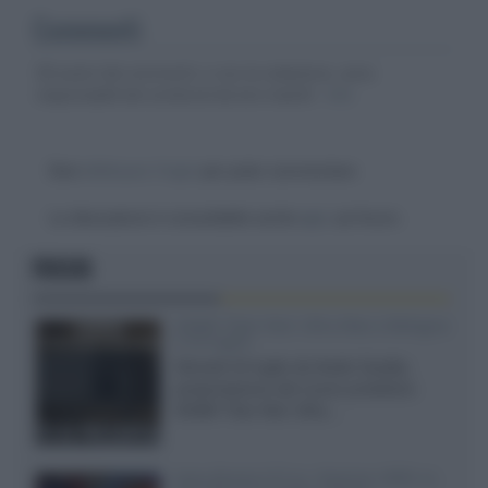
Commenti
Gli autori dei commenti, e non la redazione, sono
responsabili dei contenuti da loro inseriti -
Info
Devi
effettuare il login
per poter commentare
La discussione è consultabile anche
qui
, sul forum.
FOCUS
XGIMI Titan Noir Ultra Max a Bologna
il 23 luglio
Giovedì 23 luglio da Audio Quality,
presentazione del nuovo proiettore
XGIMI Titan Noir Ultra...
Sony Bravia 9 II vs. Hisense UR9S vs.