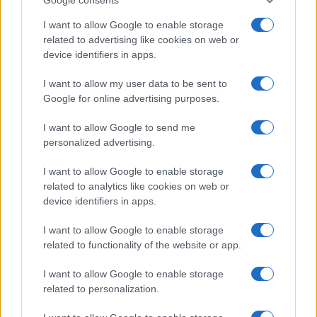
I want to allow Google to enable storage
related to advertising like cookies on web or
device identifiers in apps.
I want to allow my user data to be sent to
Google for online advertising purposes.
I want to allow Google to send me
personalized advertising.
I want to allow Google to enable storage
related to analytics like cookies on web or
AV Magazine
è membro EISA dal 2019
device identifiers in apps.
all'interno del Mobile Devices Expert Group
I want to allow Google to enable storage
Per informazioni:
www.eisa.eu
related to functionality of the website or app.
I want to allow Google to enable storage
related to personalization.
Legali
-
Privacy
-
Privicy settings
Cookie
-
Pubblicità
-
Redazione