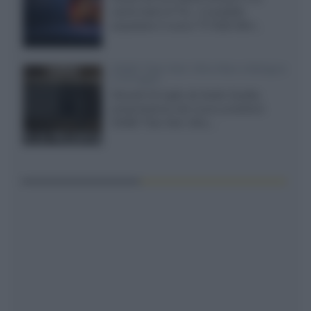
cache-back di TCL, è possibile
acquistare il nuovo TV SQD-Mini...
XGIMI Titan Noir Ultra Max a Bologna
il 23 luglio
Giovedì 23 luglio da Audio Quality,
presentazione del nuovo proiettore
XGIMI Titan Noir Ultra...