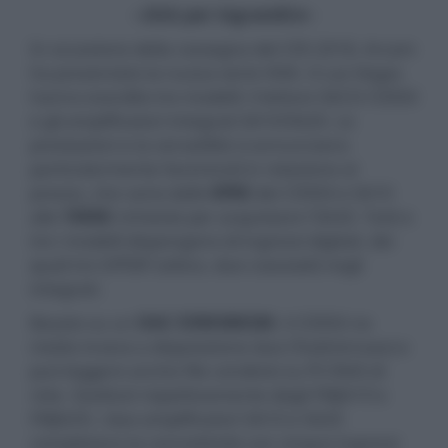
- click per ingrandire -
In occasione della rassegna del CES 2018, Arcam
ha presentato la nuova serie HDA. A Las Vegas
hanno esordito tre modelli: il lettore SACD CDS50
e gli amplificatori integrati SA10/SA20. Le
prestazioni e la versatilità si annunciano
particolarmente favorevoli in relazione al
prezzo, che varia dalle
699£
dei CDS50 e SA10
alle
1000£
richieste per acquistare l'SA20. Tutti e
tre i modelli dispongono di ingressi digitali, dei
quali tre S/PDIF (ottico, due coassiali) negli
integrati.
Basato su un
DAC ES9038K2M
, il CDS50 ne
mette invece a disposizione due (Toslink/coax) e
può leggere anche file condivisi su PC/NAS di
rete. Sostituti rispettivamente degli FMJA19 e
FMJA29, i due amplificatori SA10 e SA20
completano la connettività con cinque ingressi