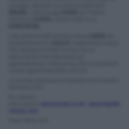
analogici, dei quali uno commutabile fono
MM/MC
. L'SA10 eroga
2x50W
con THD+N
inferiore a
0,003%
, mentre il DAC è un
ESS9016K2M
.
Il più potente SA20 fornisce invece
2x80W
con
funzionamento in
classe G
, integrando lo stesso
DAC del lettore CDS50. Fornita con un
telecomando retro-illuminato ad
apprendimento, l'intera linea offre il controllo IP
tramite app IOS Musiclife o RS-232.
La commercializzazione è prevista entro il primo
trimestre 2018.
Per ulteriori
informazioni:
www.arcam.co.uk
-
www.mpiele
ctronic.com
Fonte: What Hi-Fi