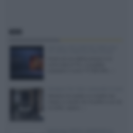
NEWS
SQD-Mini LED 5.000 NIT 2040 zone
TCL 65C8L a 838 euro IVA inclusa
Grazie ad una offerta amazon e al
cache-back di TCL, è possibile
acquistare il nuovo TV SQD-Mini...»
Velodyne The 1824, subwoofer hi-end
Velodyne ha svelato un modello che
integra un woofer da 18 pollici e uno da
24 pollici, capace...»
Samsung: HDR10+ ADVANCED su