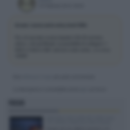
19 Febbraio 2018, 09:53
Arcam: nuova serie entry level HDA
Per chi ascolta musica liquida il SA 20 sembra
ottimo, visti gli 80watt, la possibilità di collegarci 1
NAS e l'ottimo DAC (almeno sulla carta)...e a circa
1000€!
Devi
effettuare il login
per poter commentare
La discussione è consultabile anche
qui
, sul forum.
FOCUS
SQD-Mini LED 5.000 NIT 2040 zone
TCL 65C8L a 838 euro IVA inclusa
Grazie ad una offerta amazon e al