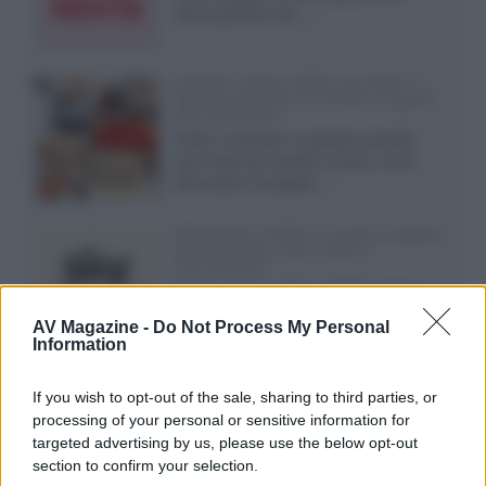
internazionali, film...»
Vendere online cuffie, auricolari e
speaker portatili tra privati: la guida
alle spedizioni
Cuffie, auricolari e speaker portatili
sono facili da vendere online, ma le
dimensioni compatte...»
Novità Sky e NOW: le uscite di agosto
2026 tra serie, film, show e
documentari
Agosto 2026 su Sky e NOW prosegue
con House of the Dragon 3 e The
AV Magazine -
Do Not Process My Personal
Walking Dead: Dead City 3,...»
Information
Disney+, le novità di agosto 2026
If you wish to opt-out of the sale, sharing to third parties, or
Ad agosto 2026 Disney+ Italia propone
processing of your personal or sensitive information for
il ritorno di Futurama, il nuovo evento
targeted advertising by us, please use the below opt-out
conclusivo de...»
section to confirm your selection.