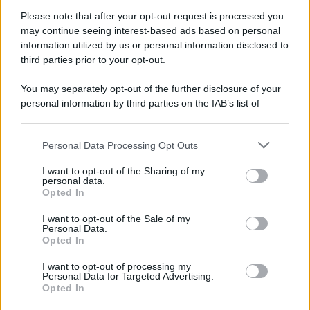
Please note that after your opt-out request is processed you
may continue seeing interest-based ads based on personal
McIntosh MX124, pre-decoder A/V
con Dirac Live Room Correction
information utilized by us or personal information disclosed to
McIntosh espande la gamma con
third parties prior to your opt-out.
un'elettronica 13.4 canali, dotata di
autocalibrazione con Dirac...»
You may separately opt-out of the further disclosure of your
personal information by third parties on the IAB’s list of
downstream participants.
Novità Apple TV+ a agosto 2026: tutte
le uscite ufficiali e il calendario
Personal Data Processing Opt Outs
This information may also be disclosed by us to third parties
Apple TV+ inaugura agosto 2026 con il
on the IAB’s List of Downstream Participants that may further
ritorno di alcune delle sue produzioni
I want to opt-out of the Sharing of my
disclose it to other third parties.
personal data.
più apprezzate,...»
Opted In
Please note that this website/app uses one or more Google
services and may gather and store information including but
I want to opt-out of the Sale of my
Le funzioni nascoste più utili
Personal Data.
not limited to your visit or usage behaviour. You may click to
all’interno degli smartphone
Opted In
grant or deny consent to Google and its third-party tags to
Dietro le funzioni più comuni di Android
use your data for below specified purposes in below Google
e iPhone si nascondono strumenti poco
I want to opt-out of processing my
consent section.
Personal Data for Targeted Advertising.
conosciuti...»
Opted In