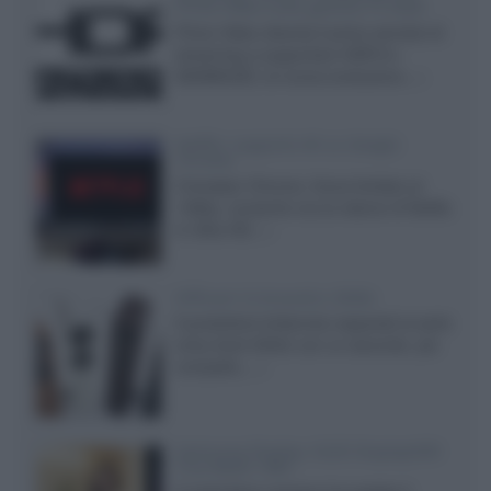
Prime Video sulla gamma TV 2026
Prime Video diventa il primo servizio di
streaming a supportare HDR10+
ADVANCED, la nuova evoluzione...»
Netflix: supporto 4K su Google
Chrome
Il browser Chrome, finora limitato al
1080p, consente ora la visione di Netflix
in Ultra HD...»
Diffusori Q Acoustics 3040c
Il produttore britannico espande la serie
entry level 3000c con un secondo, più
compatto,...»
Samsung Display: OLED DisplayHDR
True Black 1400