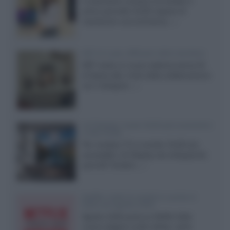
Il costruttore coreano ha svelato il
primo pannello OLED capace di
mantenere una luminanza...»
KEF LS Luxe, diffusori attivi wireless
KEF svela un nuovo sistema senza fili
di fascia alta, frutto della collaborazione
con il designer...»
LG Display: nuovi OLED più economici
a due strati
Per rendere TV e monitor OLED più
accessibili, LG Display sta sviluppando
pannelli Tandem...»
Netflix: tutte le novità in uscita in
Italia ad agosto 2026
Agosto 2026 porta su Netflix Italia
nuove stagioni molto attese, serie