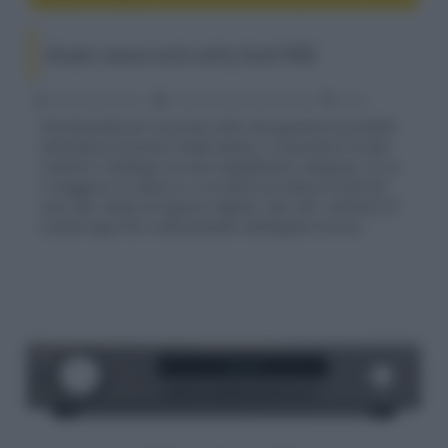
Arcam: nuova serie entry level HDA
Riccardo Riondino
19 Febbraio 2018, alle 08:02
audio
Introducendo per la prima volta una gamma di prodotti
nella fascia di prezzo medio-bassa, il costruttore hi-end
rinnova il catalogo con due amplificatori integrati, di cui
il maggiore in classe G, e un SACD con lettura di file da
rete LAN, dotati di ingressi digitali, DAC ESS, controllo IP
tramite app IOS e telecomando intelligente di serie