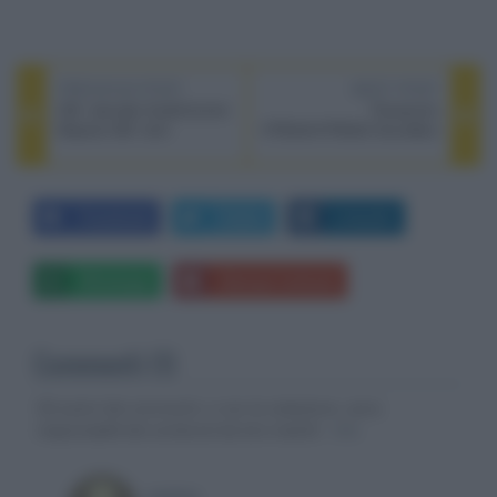
PREVIOUS POST
NEXT POST
ISE: decoder AudioControl
Panasonic
Maestro M5 12ch
HTB200/HTB250 Soundbox
Facebook
Twitter
LinkedIn
Whatsapp
Stampa l'articolo
Commenti (1)
Gli autori dei commenti, e non la redazione, sono
responsabili dei contenuti da loro inseriti -
Info
ostrica