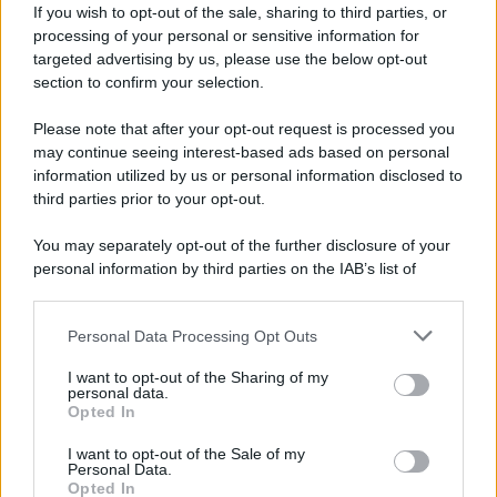
gratis!
If you wish to opt-out of the sale, sharing to third parties, or
processing of your personal or sensitive information for
leggi anche:
targeted advertising by us, please use the below opt-out
Netflix, le novità di Maggio 2022
section to confirm your selection.
Disney+, le novità di Maggio 2022
Please note that after your opt-out request is processed you
may continue seeing interest-based ads based on personal
Amazon Prime Video, le novità di Aprile 2022
information utilized by us or personal information disclosed to
third parties prior to your opt-out.
Torna alla Home
You may separately opt-out of the further disclosure of your
personal information by third parties on the IAB’s list of
downstream participants.
Personal Data Processing Opt Outs
This information may also be disclosed by us to third parties
Facebook
Twitter
LinkedIn
on the IAB’s List of Downstream Participants that may further
I want to opt-out of the Sharing of my
disclose it to other third parties.
personal data.
Opted In
Whatsapp
Stampa l'articolo
Please note that this website/app uses one or more Google
services and may gather and store information including but
I want to opt-out of the Sale of my
Personal Data.
not limited to your visit or usage behaviour. You may click to
Opted In
grant or deny consent to Google and its third-party tags to