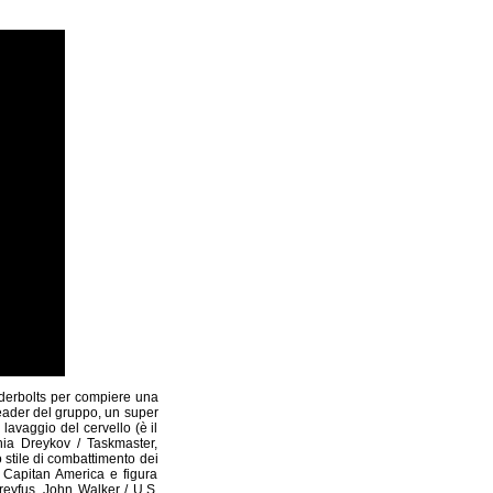
underbolts per compiere una
leader del gruppo, un super
avaggio del cervello (è il
ia Dreykov / Taskmaster,
lo stile di combattimento dei
i Capitan America e figura
reyfus, John Walker / U.S.