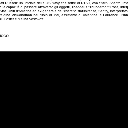
att Russell: un ufficiale della US Navy che soffre di PTSD, Ava Starr / Spettro, i
la capacità di passare attraverso gli oggetti, Thaddeus "Thunderbolt" Ross, interp
 Stati Uniti d'America ed ex-generale dell'esercito statunitense, Sentry, interpret
raldine Viswanathan nel ruolo di Mel, assistente di Valentina, e Laurence Fis
Bill Foster e Melina Vostokoff.
GIOCO