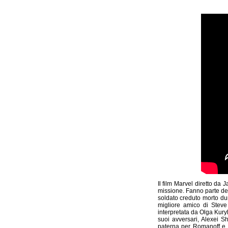
Il film Marvel diretto da
missione. Fanno parte del
soldato creduto morto du
migliore amico di Steve
interpretata da Olga Kuryle
suoi avversari, Alexei S
paterna per Romanoff e B