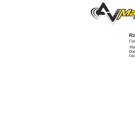
Ra
Fab
“Ra
Dop
l’a