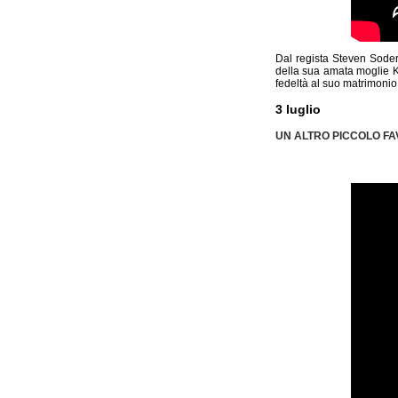
Dal regista Steven Sode
della sua amata moglie Ka
fedeltà al suo matrimoni
3 luglio
UN ALTRO PICCOLO F