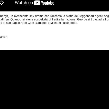
rbergh, un avvincente spy drama che racconta la storia dei leggendari agenti s
thryn. Quando lei viene sospettata di tradire la nazione, George si trova ad affront
o o al suo paese. Con Cate Blanchett e Michael Fassbender.
AVORE