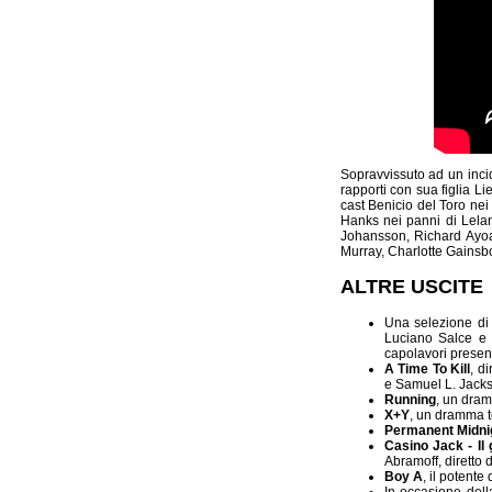
Sopravvissuto ad un incid
rapporti con sua figlia L
cast Benicio del Toro nei
Hanks nei panni di Lelan
Johansson, Richard Ayoa
Murray, Charlotte Gainsb
ALTRE USCITE
Una selezione di
Luciano Salce 
capolavori present
A Time To Kill
, d
e Samuel L. Jackso
Running
, un dram
X+Y
, un dramma t
Permanent Midni
Casino Jack - Il 
Abramoff, diretto 
Boy A
, il potent
In occasione del