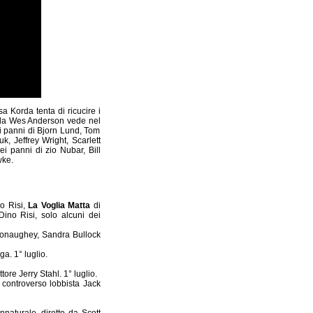
a Korda tenta di ricucire i
to da Wes Anderson vede nel
i panni di Bjorn Lund, Tom
, Jeffrey Wright, Scarlett
 panni di zio Nubar, Bill
wke.
no Risi,
La Voglia Matta
di
Dino Risi, solo alcuni dei
cConaughey, Sandra Bullock
a. 1° luglio.
ore Jerry Stahl. 1° luglio.
controverso lobbista Jack
annaturale, diretto da Scott