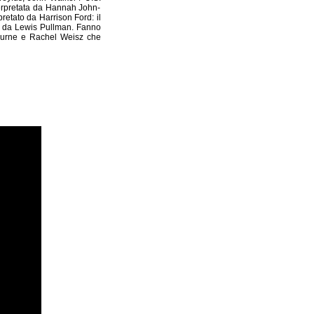
nterpretata da Hannah John-
retato da Harrison Ford: il
ato da Lewis Pullman. Fanno
hburne e Rachel Weisz che