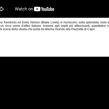
 Kendrick) ed Emily Nelson (Blake Lively) si riuniscono sulla splendida isola d
n ricco uomo d'affari italiano. Insieme agli ospiti più affascinanti, aspettatevi 
di scena della strada che porta da Marina Grande alla Piazzetta di Capri.