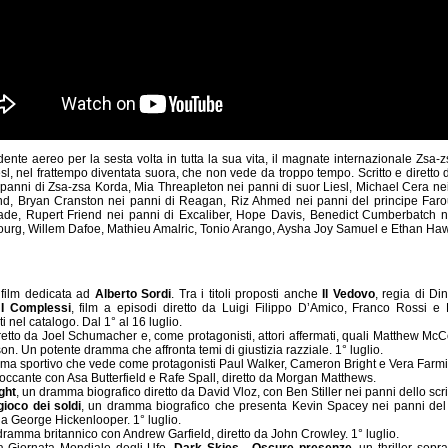
ente aereo per la sesta volta in tutta la sua vita, il magnate internazionale Zsa-zs
iesl, nel frattempo diventata suora, che non vede da troppo tempo. Scritto e diret
 panni di Zsa-zsa Korda, Mia Threapleton nei panni di suor Liesl, Michael Cera ne
d, Bryan Cranston nei panni di Reagan, Riz Ahmed nei panni del principe Farouk
de, Rupert Friend nei panni di Excaliber, Hope Davis, Benedict Cumberbatch nei
ourg, Willem Dafoe, Mathieu Amalric, Tonio Arango, Aysha Joy Samuel e Ethan Ha
 film dedicata ad
Alberto Sordi
. Tra i titoli proposti anche
Il Vedovo
, regia di Di
e
I Complessi
, film a episodi diretto da Luigi Filippo D’Amico, Franco Rossi e 
i nel catalogo. Dal 1° al 16 luglio.
iretto da Joel Schumacher e, come protagonisti, attori affermati, quali Matthew M
n. Un potente dramma che affronta temi di giustizia razziale. 1° luglio.
ma sportivo che vede come protagonisti Paul Walker, Cameron Bright e Vera Farmig
occante con Asa Butterfield e Rafe Spall, diretto da Morgan Matthews.
ght
, un dramma biografico diretto da David Vloz, con Ben Stiller nei panni dello scritt
gioco dei soldi
, un dramma biografico che presenta Kevin Spacey nei panni del 
da George Hickenlooper. 1° luglio.
e dramma britannico con Andrew Garfield, diretto da John Crowley. 1° luglio.
la Giornata Mondiale degli Ufo,
Dark Skies - Oscure presenze
, un thriller sopr