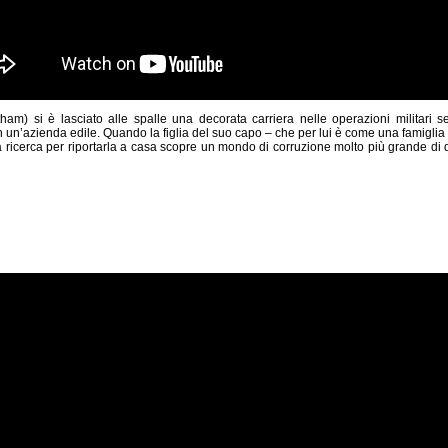
m) si è lasciato alle spalle una decorata carriera nelle operazioni militari s
n un’azienda edile. Quando la figlia del suo capo – che per lui è come una famiglia –
a ricerca per riportarla a casa scopre un mondo di corruzione molto più grande di