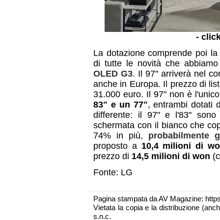
- clic
La dotazione comprende poi l
di tutte le novità che abbiamo
OLED G3
. Il 97" arriverà nel c
anche in Europa. Il prezzo di lis
31.000 euro. Il 97" non è l'unico
83" e un 77"
, entrambi dotati
differente: il 97" e l'83" s
schermata con il bianco che copre
74% in più,
probabilmente g
proposto a
10,4 milioni di w
prezzo di
14,5 milioni di won
(c
Fonte: LG
Pagina stampata da AV Magazine: http
Vietata la copia e la distribuzione (an
s.n.c.