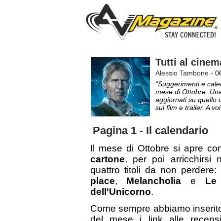
Tutti al cinem
Alessio Tambone
- 0
“Suggerimenti e calen
mese di Ottobre. Un
aggiornati su quello c
sul film e trailer. A voi
Pagina 1 - Il calendario
Il mese di Ottobre si apre c
cartone
, per poi arricchirs
quattro titoli da non perdere:
place
,
Melancholia
e
Le
dell'Unicorno
.
Come sempre abbiamo inserito i
del mese i link alle recens