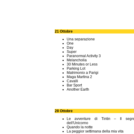
21 Ottobre
Una separazione
One
Day
Super
Paranormal Activity 3
Melancholia
30 Minutes or Less
Parking Lot
Matrimonio a Parigi
Maga Martina 2
Cavalli
Bar Sport
Another Earth
28 Ottobre
Le avventure di Tintin – Il segre
dell'Unicorno
Quando la notte
La peggior settimana della mia vita