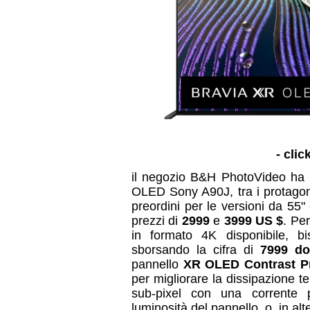
- clic
il negozio B&H PhotoVideo ha p
OLED Sony A90J, tra i protagon
preordini per le versioni da 55"
prezzi di
2999
e
3999 US $
. Pe
in formato 4K disponibile, b
sborsando la cifra di
7999 dol
pannello
XR OLED Contrast P
per migliorare la dissipazione t
sub-pixel con una corrente 
luminosità del pannello, o, in al