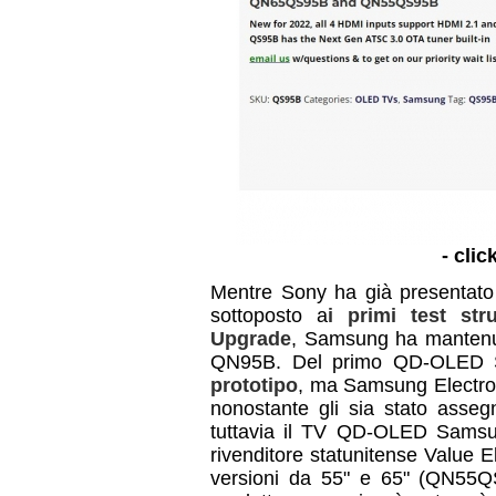
- clic
Mentre Sony ha già presentato 
sottoposto a
i
primi test st
Upgrade
, Samsung ha mantenuto
QN95B. Del primo QD-OLED
prototipo
, ma Samsung Electron
nonostante gli sia stato asseg
tuttavia il TV QD-OLED Samsu
rivenditore statunitense Value E
versioni da 55" e 65" (QN55