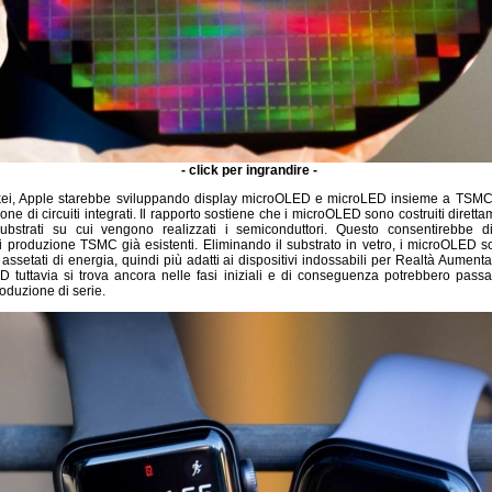
- click per ingrandire -
ei, Apple starebbe sviluppando display microOLED e microLED insieme a TSMC, 
one di circuiti integrati. Il rapporto sostiene che i microOLED sono costruiti dirett
 substrati su cui vengono realizzati i semiconduttori. Questo consentirebbe d
di produzione TSMC già esistenti. Eliminando il substrato in vetro, i microOLED 
 assetati di energia, quindi più adatti ai dispositivi indossabili per Realtà Aument
 tuttavia si trova ancora nelle fasi iniziali e di conseguenza potrebbero passa
oduzione di serie.