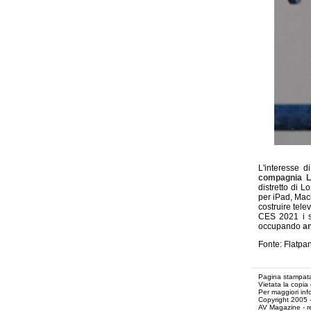
L'interesse d
compagnia 
distretto di L
per iPad, Mac
costruire tele
CES 2021 i 
occupando
a
Fonte: Flatpa
Pagina stampata
Vietata la copia
Per maggiori inf
Copyright 2005 
AV Magazine - r