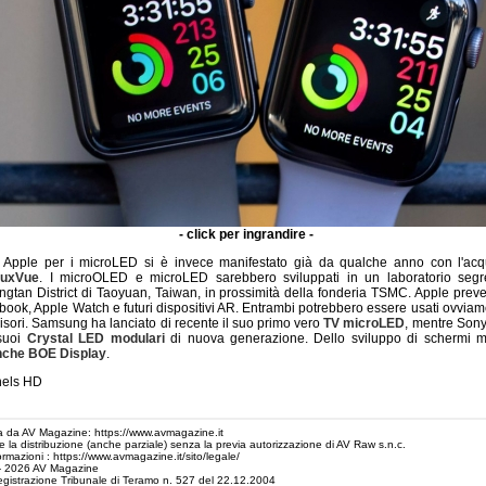
- click per ingrandire -
i Apple per i microLED si è invece manifestato già da qualche anno con l'acqu
LuxVue
. I microOLED e microLED sarebbero sviluppati in un laboratorio segre
ongtan District di Taoyuan, Taiwan, in prossimità della fonderia TSMC. Apple preved
book, Apple Watch e futuri dispositivi AR. Entrambi potrebbero essere usati ovvia
visori. Samsung ha lanciato di recente il suo primo vero
TV microLED
, mentre Sony
suoi
Crystal LED modulari
di nuova generazione. Dello sviluppo di schermi m
nche BOE Display
.
nels HD
 da AV Magazine: https://www.avmagazine.it
 e la distribuzione (anche parziale) senza la previa autorizzazione di AV Raw s.n.c.
ormazioni : https://www.avmagazine.it/sito/legale/
- 2026 AV Magazine
egistrazione Tribunale di Teramo n. 527 del 22.12.2004