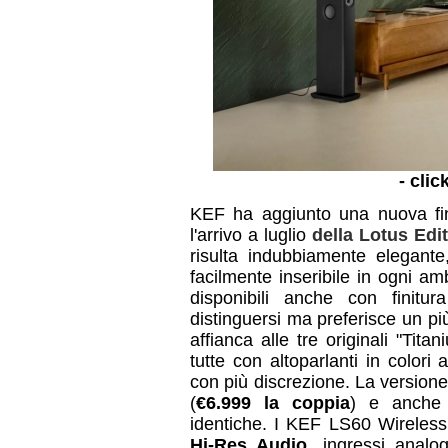
- clic
KEF ha aggiunto una nuova fini
l'arrivo a luglio
della Lotus Edi
risulta indubbiamente elegan
facilmente inseribile in ogni a
disponibili anche con finitu
distinguersi ma preferisce un p
affianca alle tre originali "Tit
tutte con altoparlanti in colori 
con più discrezione. La versione
(
€6.999 la coppia
) e anche 
identiche. I KEF LS60 Wireless 
Hi-Res Audio
, ingressi analog