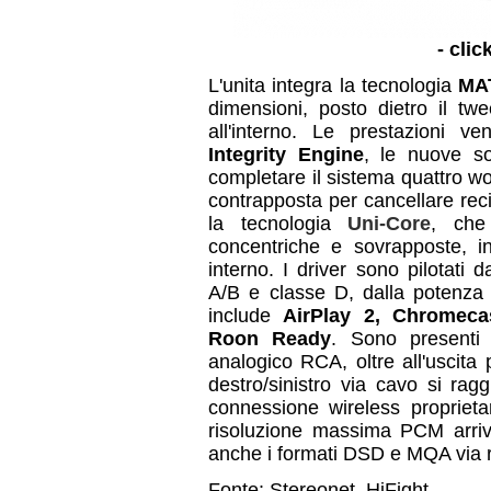
- clic
L'unita integra la tecnologia
MA
dimensioni, posto dietro il twee
all'interno. Le prestazioni 
Integrity Engine
, le nuove s
completare il sistema quattro w
contrapposta per cancellare rec
la tecnologia
Uni-Core
, che
concentriche e sovrapposte, 
interno. I driver sono pilotati
A/B e classe D, dalla potenza 
include
AirPlay 2,
Chromeca
Roon Ready
. Sono presenti 
analogico RCA, oltre all'uscita 
destro/sinistro via cavo si ra
connessione wireless proprieta
risoluzione massima PCM arriv
anche i formati DSD e MQA via r
Fonte: Stereonet, HiFight