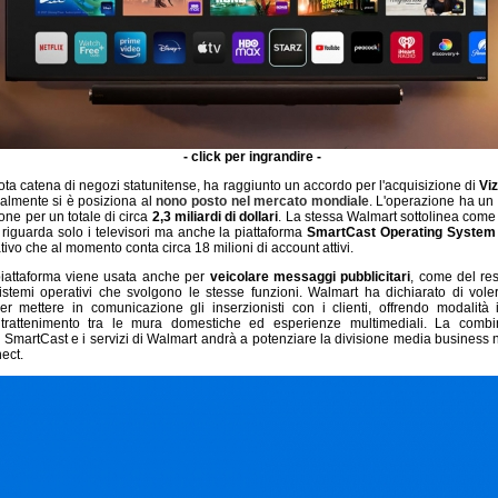
- click per ingrandire -
nota catena di negozi statunitense, ha raggiunto un accordo per l'acquisizione di
Viz
ualmente si è posiziona al
nono posto nel mercato mondiale
. L'operazione ha un 
ione per un totale di circa
2,3 miliardi di dollari
. La stessa Walmart sottolinea come 
 riguarda solo i televisori ma anche la piattaforma
SmartCast Operating System
ivo che al momento conta circa 18 milioni di account attivi.
piattaforma viene usata anche per
veicolare messaggi pubblicitari
, come del re
 sistemi operativi che svolgono le stesse funzioni. Walmart ha dichiarato di vol
er mettere in comunicazione gli inserzionisti con i clienti, offrendo modalità
intrattenimento tra le mura domestiche ed esperienze multimediali. La combi
i SmartCast e i servizi di Walmart andrà a potenziare la divisione media business ne
ect.