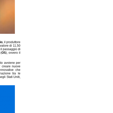
io
, il produttore
valore di 11,50
il passaggio di
(
OS
), ovvero il
sto avviene per
er creare nuove
 innovative che
nazione tra le
gli Stati Uniti,