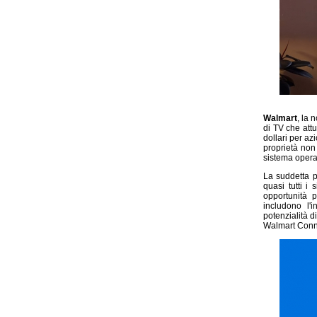
Walmart
, la 
di TV che att
dollari per az
proprietà non
sistema operat
La suddetta 
quasi tutti i
opportunità p
includono l'
potenzialità d
Walmart Conn