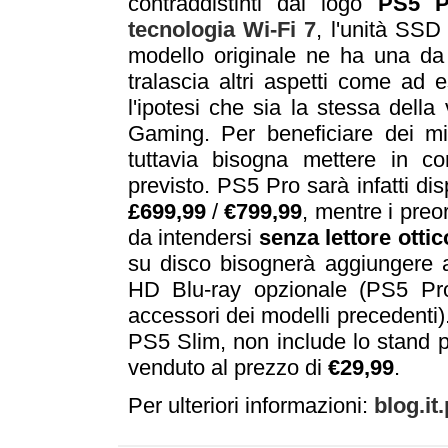
contraddistinti dal logo
PS5 P
tecnologia Wi-Fi 7
, l'unità SS
modello originale ne ha una da
tralascia altri aspetti come a
l'ipotesi che sia la stessa dell
Gaming. Per beneficiare dei m
tuttavia bisogna mettere in c
previsto. PS5 Pro sarà infatti di
£699,99
/
€799,99
, mentre i preor
da intendersi
senza
lettore ottic
su disco bisognerà aggiungere a
HD Blu-ray opzionale (PS5 Pro
accessori dei modelli precedenti)
PS5 Slim, non include lo stand p
venduto al prezzo di
€29,99
.
Per ulteriori informazioni:
blog.it