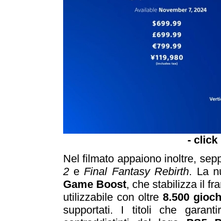
- click
Nel filmato appaiono inoltre, sep
2
e
Final Fantasy Rebirth
. La n
Game Boos
t
, che stabilizza il f
utilizzabile con oltre
8.500 gioc
supportati. I titoli che garan