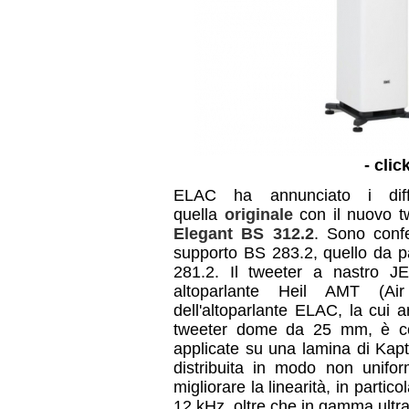
- clic
ELAC ha annunciato i dif
quella
originale
con il nuovo 
Elegant BS 312.2
. Sono confe
supporto BS 283.2, quello da p
281.2. Il tweeter a nastro JE
altoparlante Heil AMT (Ai
dell'altoparlante ELAC, la cui 
tweeter dome da 25 mm, è cost
applicate su una lamina di Kap
distribuita in modo non uniform
migliorare la linearità, in parti
12 kHz, oltre che in gamma ultr