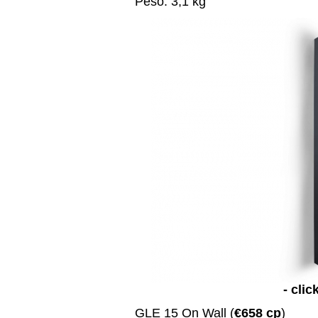
Peso: 3,1 kg
- clic
GLE 15 On Wall (
€658 cp
)