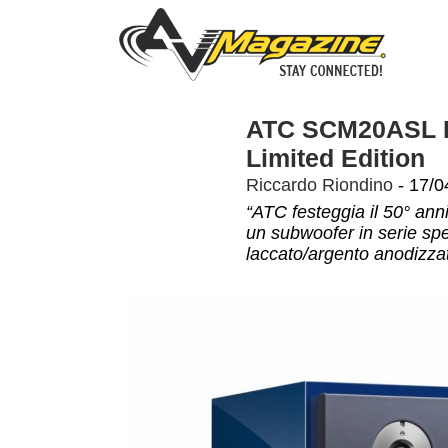
ATC SCM20ASL Li
Limited Edition
Riccardo Riondino
- 17/0
“ATC festeggia il 50° ann
un subwoofer in serie speci
laccato/argento anodizza