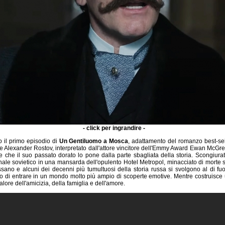
- click per ingrandire -
ro il primo episodio di
Un Gentiluomo a Mosca
, adattamento del romanzo best-sel
e Alexander Rostov, interpretato dall'attore vincitore dell'Emmy Award Ewan McGre
e che il suo passato dorato lo pone dalla parte sbagliata della storia. Scongiura
unale sovietico in una mansarda dell'opulento Hotel Metropol, minacciato di morte
ssano e alcuni dei decenni più tumultuosi della storia russa si svolgono al di fuori
no di entrare in un mondo molto più ampio di scoperte emotive. Mentre costruisce 
valore dell'amicizia, della famiglia e dell'amore.