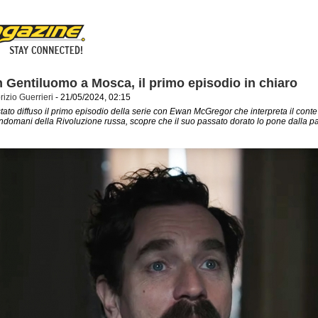
 Gentiluomo a Mosca, il primo episodio in chiaro
rizio Guerrieri
- 21/05/2024, 02:15
stato diffuso il primo episodio della serie con Ewan McGregor che interpreta il con
'indomani della Rivoluzione russa, scopre che il suo passato dorato lo pone dalla par