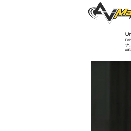
Un
Fab
“È 
all