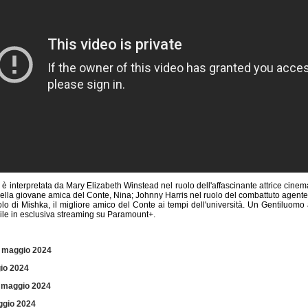
e è interpretata da Mary Elizabeth Winstead nel ruolo dell'affascinante attrice cin
ella giovane amica del Conte, Nina; Johnny Harris nel ruolo del combattuto agente 
olo di Mishka, il migliore amico del Conte ai tempi dell'università. Un Gentiluo
ile in esclusiva streaming su Paramount+.
i maggio 2024
gio 2024
i maggio 2024
ggio 2024