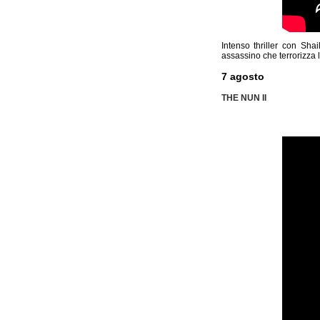
Intenso thriller con Sha
assassino che terrorizza 
7 agosto
THE NUN II