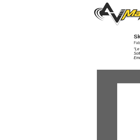
Sk
Fab
“Le 
Sof
Emi