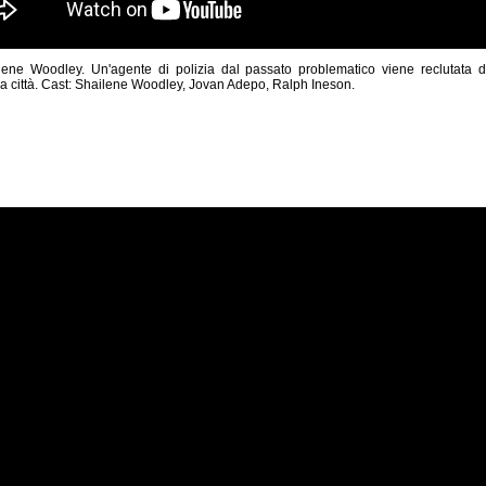
ilene Woodley. Un'agente di polizia dal passato problematico viene reclutata da
la città. Cast: Shailene Woodley, Jovan Adepo, Ralph Ineson.