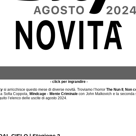
- click per ingrandire -
ky
si arricchisce questo mese di diverse novità. Troviamo l’horror
The Nun II
,
Non co
da Sofia Coppola,
Mindcage - Mente Criminale
con John Malkovich e la seconda 
uito l’elenco delle uscite di agosto 2024.
DAL CIELO | Stagione 2