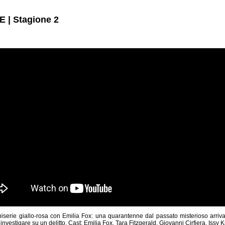
| Stagione 2
serie giallo-rosa con Emilia Fox: una quarantenne dal passato misterioso arriva i
 investigare su un delitto. Cast: Emilia Fox, Tara Fitzgerald, Giovanni Cirfiera, Issy K