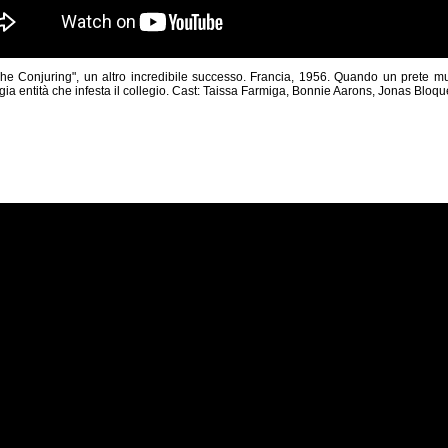
"The Conjuring", un altro incredibile successo. Francia, 1956. Quando un prete 
ia entità che infesta il collegio. Cast: Taissa Farmiga, Bonnie Aarons, Jonas Bloqu