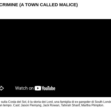
CRIMINE (A TOWN CALLED MALICE)
 sulla Costa del Sol, è la storia dei Lord, una famiglia di ex gangster di South Lond
i un tempo. Cast: Jason Flemyng, Jack Rowan, Tahirah Sharif, Martha Plimpton.