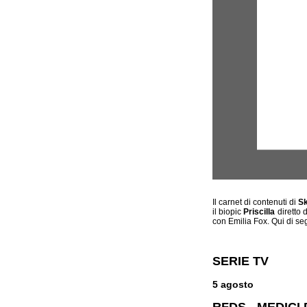
Il carnet di contenuti di
S
il biopic
Priscilla
diretto 
con Emilia Fox. Qui di seg
SERIE TV
5 agosto
RFDS - MEDICI 