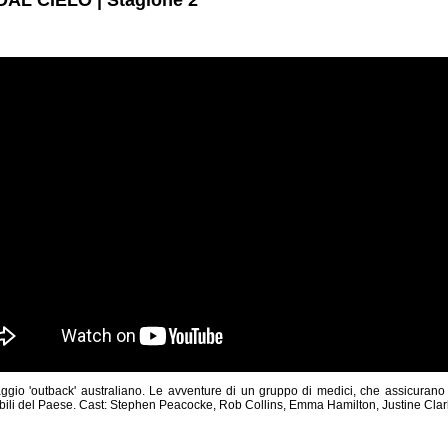
gio 'outback' australiano. Le avventure di un gruppo di medici, che assicurano i
ibili del Paese. Cast: Stephen Peacocke, Rob Collins, Emma Hamilton, Justine Clar