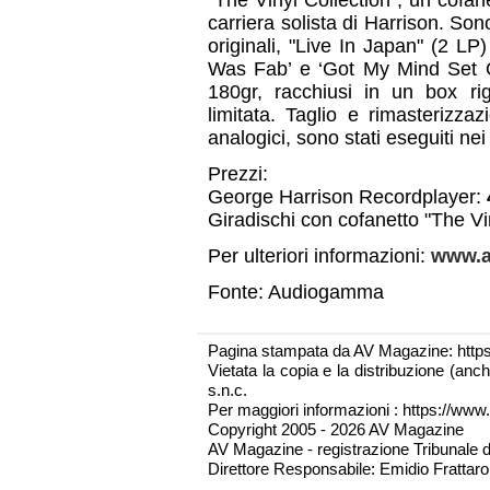
“The Vinyl Collection”, un cofane
carriera solista di Harrison. Son
originali, "Live In Japan" (2 LP
Was Fab’ e ‘Got My Mind Set On
180gr, racchiusi in un box rig
limitata. Taglio e rimasterizzazi
analogici, sono stati eseguiti ne
Prezzi:
George Harrison Recordplayer:
Giradischi con cofanetto "The Vi
Per ulteriori informazioni:
www.a
Fonte: Audiogamma
Pagina stampata da AV Magazine: http
Vietata la copia e la distribuzione (an
s.n.c.
Per maggiori informazioni : https://www.
Copyright 2005 - 2026 AV Magazine
AV Magazine - registrazione Tribunale 
Direttore Responsabile: Emidio Frattarol