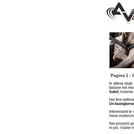
Pagina 1 - I
In attesa degli
italiane nel m
Soleil
, insieme 
Nel fine settim
Un buongiorno
Interessanti le 
mese evidenzia
Nei prossimi gi
in poi. I trailer