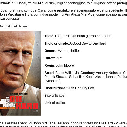
nominato a 5 Oscar, tra cui Miglior film, Miglior sceneggiatura e Migliore attrice prota
k Boal (premiato con due Oscar come produttore e sceneggiatore del precedente The
rato in Pakistan e India con i due modelli di Arri Alexa M e Plus, come spesso avvie
za concitate.
Dal 14 Febbraio
Titolo
: Die Hard - Un buon giorno per morire
Titolo originale
: A Good Day to Die Hard
Genere
: Azione, thriller
Durata
: 97'
Regia
: John Moore
Attori
: Bruce Willis, Jai Courtney, Amaury Nolasco, C
Patrick Stewart, Sebastian Koch, Aksel Hennie, Pasha
Lychnikoff
Distribuzione
: 20th Century Fox
Sito ufficiale
: -
Link al trailer
rna a vestire i panni di John McClane, sei anni dopo l'apprezzato Die Hard - Vivere