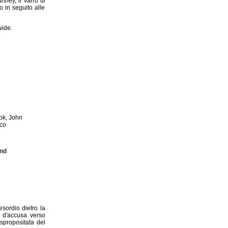
tney, il Varro di
o in seguito alle
wide.
ok, John
nco
and
sordio dietro la
o d'accusa verso
spropositata del