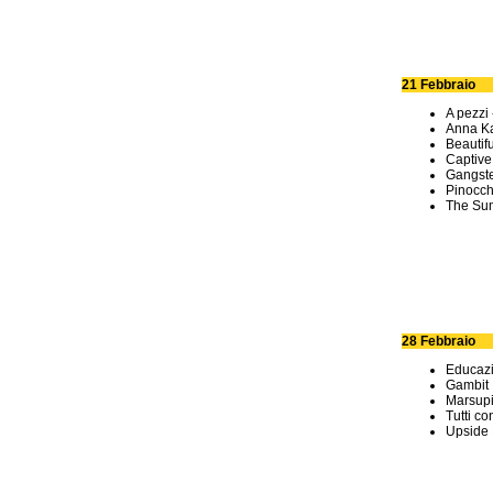
21 Febbraio
A pezzi
Anna K
Beautif
Captive
Gangst
Pinocch
The Su
28 Febbraio
Educazi
Gambit
Marsupi
Tutti con
Upside