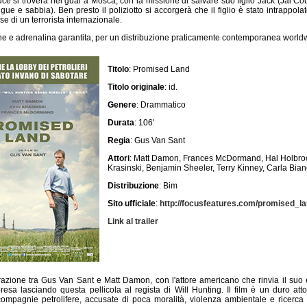
ruce si troverà nei guai a Mosca, con la missione di salvare suo figlio Jack (Jai Cour
ue e sabbia). Ben presto il poliziotto si accorgerà che il figlio è stato intrappolat
e di un terrorista internazionale.
e e adrenalina garantita, per un distribuzione praticamente contemporanea world
Titolo
: Promised Land
Titolo originale
: id.
Genere
: Drammatico
Durata
: 106'
Regia
: Gus Van Sant
Attori
: Matt Damon, Frances McDormand, Hal Holbro
Krasinski, Benjamin Sheeler, Terry Kinney, Carla Bia
Distribuzione
: Bim
Sito ufficiale
:
http://focusfeatures.com/promised_l
Link al trailer
azione tra Gus Van Sant e Matt Damon, con l'attore americano che rinvia il suo e
esa lasciando questa pellicola al regista di Will Hunting. Il film è un duro att
 compagnie petrolifere, accusate di poca moralità, violenza ambientale e ricerca 