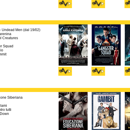
 - Undead Men (dal 19/02)
arenina
ul Creatures
er Squad
io
mmit
one Siberiana
lami
tro tutti
 Down