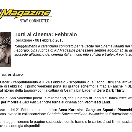
Tutti al cinema: Febbraio
Redazione
- 08 Febbraio 2013
“Suggerimenti e calendario completo per le uscite nei cinema italiani nel
Febbraio. Una rubrica di AV Magazine per essere sempre aggiornati su q
succede all'interno dei cinema italiani, con info sul film e trailer. A voi la sc
l calendario
 Oscar - l'appuntamento è il 24 Febbraio - scopriamo quali sono i film che arrive
ese di Febbraio. Il primo weekend porta sul grande schermo la magia - anche in 3D
al ritorno della
Bigelow
con la cattura di Osama bin Laden in
Zero Dark Thirty
.
ana di San Valentino pochi i film romantici, con il ritorno di John McClane/
Bruce Wi
 per morire
e
Gus Van Sant
che torna al cinema con
Promised Land
.
uscite del 21 Febbraio, con il trittico
Anna Karenina
,
Gangster Squad
e
Pinocch
mo invece la collaborazione
Gabriele Salvatores
/
John Malkovich
in
Educazione s
orni aggiorneremo le pagine successive con le trame e le curiosità sui film in uscit
 invece sono già disponibili.