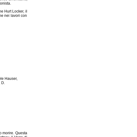
gonista.
 Hurt Locker, il
ne nei lavori con
ole Hauser,
 D.
 o morire. Questa