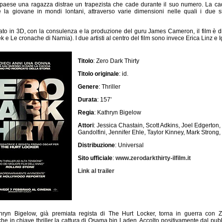
i paese una ragazza distrae un trapezista che cade durante il suo numero. La cad
a e la giovane in mondi lontani, attraverso varie dimensioni nelle quali i due s
tato in 3D, con la consulenza e la produzione del guru James Cameron, il film è d
e Le cronache di Narnia). I due artisti al centro del film sono invece Erica Linz e I
Titolo
: Zero Dark Thirty
Titolo originale
: id.
Genere
: Thriller
Durata
: 157'
Regia
: Kathryn Bigelow
Attori
: Jessica Chastain, Scott Adkins, Joel Edgerton
Gandolfini, Jennifer Ehle, Taylor Kinney, Mark Strong, 
Distribuzione
: Universal
Sito ufficiale
:
www.zerodarkthirty-ilfilm.it
Link al trailer
ryn Bigelow, già premiata regista di The Hurt Locker, torna in guerra con Ze
he in chiave thriller la cattura di Osama bin Laden. Accolto positivamente dal pu