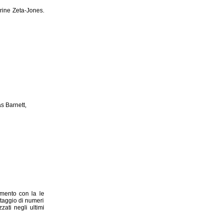
erine Zeta-Jones.
as Barnett,
amento con la le
taggio di numeri
zati negli ultimi