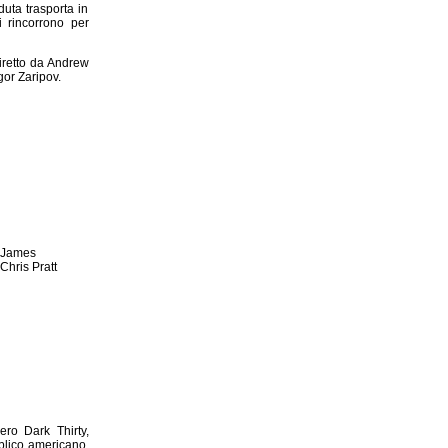
uta trasporta in
i rincorrono per
iretto da Andrew
gor Zaripov.
, James
Chris Pratt
ro Dark Thirty,
bblico americano,