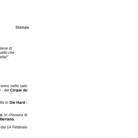
Stampa
 mese di
uello che
elta!”
ranno nelle sale
 - del
Cirque du
llis
in
Die Hard -
io
. In chiusura di
iberiana
.
a dal 14 Febbraio