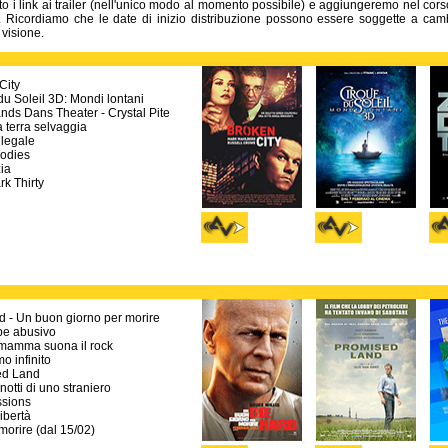
o i link ai trailer (nell'unico modo al momento possibile) e aggiungeremo nel cors
i. Ricordiamo che le date di inizio distribuzione possono essere soggette a ca
 visione.
City
du Soleil 3D: Mondi lontani
nds Dans Theater - Crystal Pite
 terra selvaggia
llegale
odies
ia
k Thirty
d - Un buon giorno per morire
ipe abusivo
mamma suona il rock
o infinito
ed Land
notti di uno straniero
sions
libertà
morire (dal 15/02)