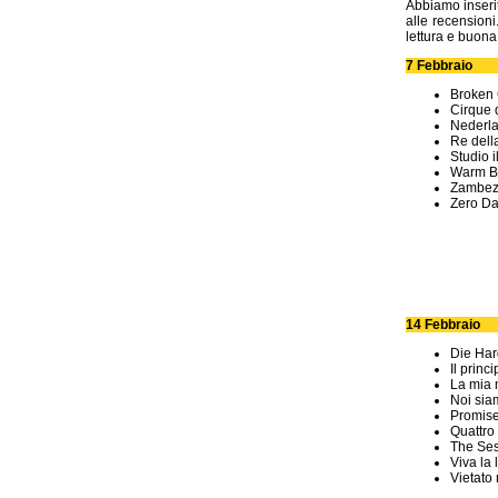
Abbiamo inserit
alle recension
lettura e buona
7 Febbraio
Broken 
Cirque 
Nederla
Re della
Studio i
Warm B
Zambez
Zero Dar
14 Febbraio
Die Har
Il princ
La mia 
Noi siam
Promis
Quattro 
The Ses
Viva la 
Vietato 