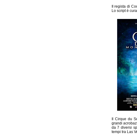
Il regista di C
Lo script è cur
Il Cirque du S
grandi acrobaz
da 7 diversi sp
tempi tra Las 