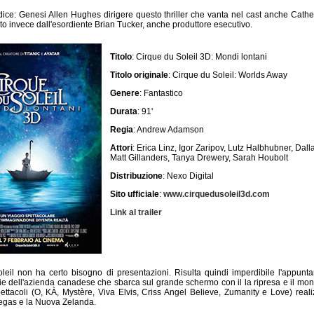
odice: Genesi Allen Hughes dirigere questo thriller che vanta nel cast anche Cath
ato invece dall'esordiente Brian Tucker, anche produttore esecutivo.
Titolo
: Cirque du Soleil 3D: Mondi lontani
Titolo originale
: Cirque du Soleil: Worlds Away
Genere
: Fantastico
Durata
: 91'
Regia
: Andrew Adamson
Attori
: Erica Linz, Igor Zaripov, Lutz Halbhubner, Dall
Matt Gillanders, Tanya Drewery, Sarah Houbolt
Distribuzione
: Nexo Digital
Sito ufficiale
:
www.cirquedusoleil3d.com
Link al trailer
oleil non ha certo bisogno di presentazioni. Risulta quindi imperdibile l'appunt
ie dell'azienda canadese che sbarca sul grande schermo con il la ripresa e il mon
ettacoli (O, KÀ, Mystère, Viva Elvis, Criss Angel Believe, Zumanity e Love) realiz
Vegas e la Nuova Zelanda.