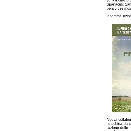
volta il caro B
Spartacus: Sang
pericolose moss
Insomma, azion
Nuova collabor
macchina da pr
l'azione delle