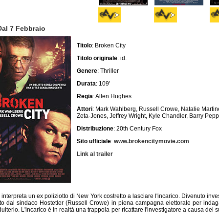
Dal 7 Febbraio
Titolo
: Broken City
Titolo originale
: id.
Genere
: Thriller
Durata
: 109'
Regia
: Allen Hughes
Attori
: Mark Wahlberg, Russell Crowe, Natalie Martin
Zeta-Jones, Jeffrey Wright, Kyle Chandler, Barry Pepp
Distribuzione
: 20th Century Fox
Sito ufficiale
:
www.brokencitymovie.com
Link al trailer
nterpreta un ex poliziotto di New York costretto a lasciare l'incarico. Divenuto inves
to dal sindaco Hostetler (Russell Crowe) in piena campagna elettorale per indag
ulterio. L'incarico è in realtà una trappola per ricattare l'investigatore a causa del