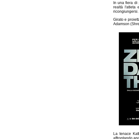
In una fiera d
realtà l'atlet
ricongiungersi.
Girato e proiet
Adamson (Shrek 
La tenace Kath
affrontando anc