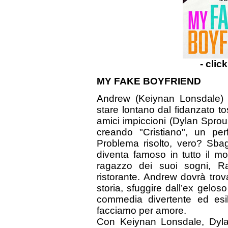
- clic
MY FAKE BOYFRIEND
Andrew (Keiynan Lonsdale) 
stare lontano dal fidanzato t
amici impiccioni (Dylan Spro
creando "Cristiano", un perf
Problema risolto, vero? Sbag
diventa famoso in tutto il mo
ragazzo dei suoi sogni, Raf
ristorante. Andrew dovrà trova
storia, sfuggire dall’ex gelos
commedia divertente ed esil
facciamo per amore.
Con Keiynan Lonsdale, Dyla