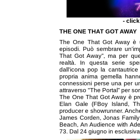
- clic
THE ONE THAT GOT AWAY
The One That Got Away è un
episodi. Può sembrare un'imp
That Got Away”, ma per quest
realtà. In questa serie spe
dall'icona pop la cantautric
propria anima gemella hanno 
connessioni perse una per un
attraverso "The Portal” per so
The One That Got Away è pro
Elan Gale (FBoy Island, Th
producer e showrunner. Anch
James Corden, Jonas Family
Beach, An Audience with Adel
73. Dal 24 giugno in esclusiv