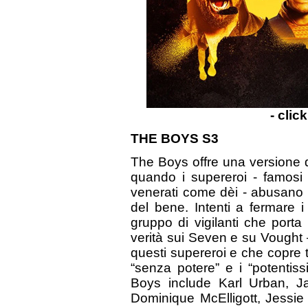
- clic
THE BOYS S3
The Boys offre una versione d
quando i supereroi - famosi c
venerati come dèi - abusano de
del bene. Intenti a fermare 
gruppo di vigilanti che porta
verità sui Seven e su Vought –
questi supereroi e che copre tut
“senza potere” e i “potentiss
Boys include Karl Urban, Ja
Dominique McElligott, Jessie