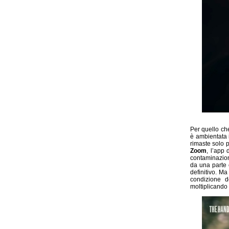
Per quello ch
è ambientata i
rimaste solo p
Zoom
, l’app
contaminazion
da una parte 
definitivo. M
condizione d
moltiplicando c