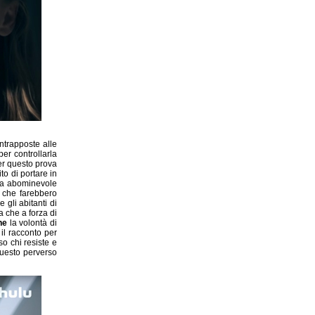
ntrapposte alle
per controllarla
er questo prova
o di portare in
ema abominevole
 che farebbero
 gli abitanti di
a che a forza di
ne
la volontà di
il racconto per
so chi resiste e
questo perverso