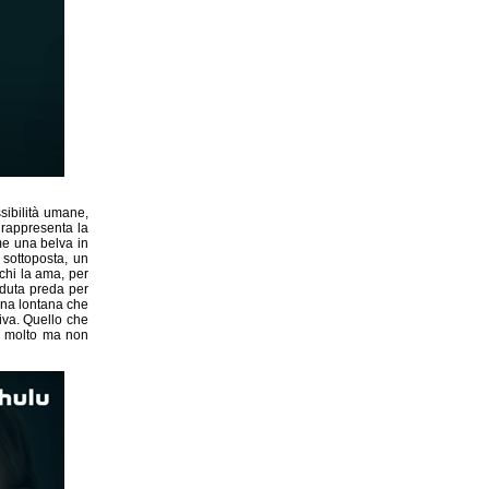
sibilità umane,
rappresenta la
me una belva in
 sottoposta, un
 chi la ama, per
duta preda per
ina lontana che
tiva. Quello che
re molto ma non