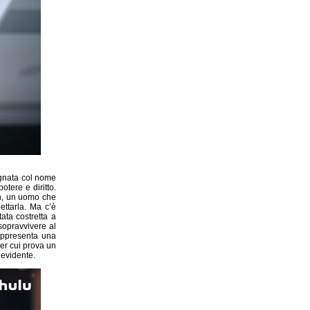
egnata col nome
tere e diritto.
ah, un uomo che
ettarla. Ma c’è
ata costretta a
sopravvivere al
appresenta una
per cui prova un
 evidente.