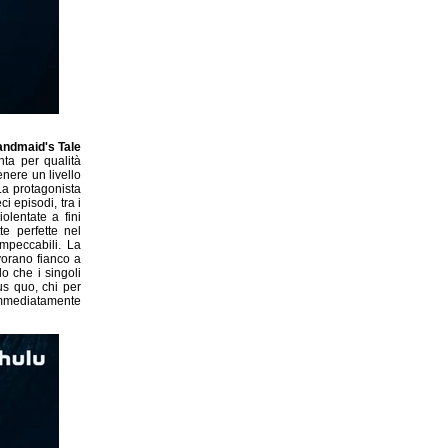
ndmaid's Tale
nta per qualità
nere un livello
La protagonista
i episodi, tra i
olentate a fini
te perfette nel
impeccabili. La
vorano fianco a
o che i singoli
us quo, chi per
immediatamente