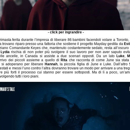
- click per ingrandire -
imasta ferita durante l’impresa di liberare 86 bambini facendoli volare a Toronto
a trovano riparo presso una fattoria che sostiene il progetto Mayday gestita da
Est
ziano Comandante Keyes che, mantenuto costantemente sedato, resta all’oscuro d
 Lydia
rischia di non poter più svolgere il suo lavoro per non aver saputo evit
lle ancelle, in Canada si assiste a due scenari opposti. Da un lato
Luke
,
M
rrivo dei piccoli assieme a quello di
Rita
che racconta di come June sia stata l
e si adoperano per liberare
Hannah
, la piccola figlia di June e Luke. Dall’altro
estati e messi l’uno contro l’altra dovranno trovare un modo per arrivare a una tre
are più forti il processo cui stanno per essere sottoposti. Ma di lì a poco, un’am
olgendo tutti i loro piani.