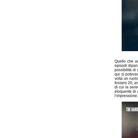
Quello che ac
episodi dipan
possibilità d
qui si poteva
volta un ruol
fossero 20, a
di cui la seri
eloquente di 
l’impressione