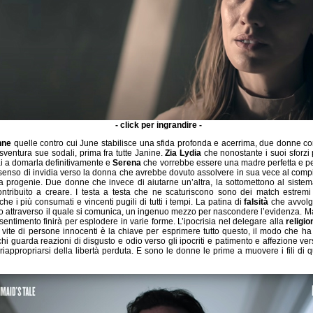
- click per ingrandire -
nne
quelle contro cui June stabilisce una sfida profonda e acerrima, due donne co
ventura sue sodali, prima fra tutte Janine.
Zia Lydia
che nonostante i suoi sforzi 
i a domarla definitivamente e
Serena
che vorrebbe essere una madre perfetta e p
senso di invidia verso la donna che avrebbe dovuto assolvere in sua vece al compit
 progenie. Due donne che invece di aiutarne un’altra, la sottomettono al sist
tribuito a creare. I testa a testa che ne scaturiscono sono dei match estremi
che i più consumati e vincenti pugili di tutti i tempi. La patina di
falsità
che avvolge
ltro attraverso il quale si comunica, un ingenuo mezzo per nascondere l’evidenza. M
entimento finirà per esplodere in varie forme. L’ipocrisia nel delegare alla
religio
e vite di persone innocenti è la chiave per esprimere tutto questo, il modo che ha 
hi guarda reazioni di disgusto e odio verso gli ipocriti e patimento e affezione ver
riappropriarsi della libertà perduta. E sono le donne le prime a muovere i fili di 