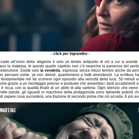
- click per ingrandire -
cade all’inizio della stagione è solo un timido antipasto di ciò a cui si assiste 
ano la matassa. In questo quarto capitolo non c’è neanche la parvenza del perd
i redenzione. Esiste solo
la vendetta
, espressa senza mezzi termini anche da per
no pensare come, se non deboli, quantomeno a tratti arrendevoli. La scrittura 
o fondamentale nel far scorrere ogni episodio alla velocità della luce, 50 minuti 
nche grazie a un montaggio preciso e puntuale che assembla i tanti accadimenti e 
e è ricca, con la qualità finale di un abito di alta sartoria. Ogni silenzio che vien
mille parole, gli sguardi in macchina della protagonista sono talmente potenti c
 di sapere cosa succederà, una frazione di secondo prima che ciò accada. E poi a