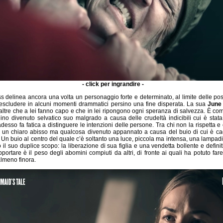
- click per ingrandire -
s delinea ancora una volta un personaggio forte e determinato, al limite delle pos
escludere in alcuni momenti drammatici persino una fine disperata. La sua
June
ltre che a lei fanno capo e che in lei ripongono ogni speranza di salvezza. È co
lino divenuto selvatico suo malgrado a causa delle crudeltà indicibili cui è stata
esso fa fatica a distinguere le intenzioni delle persone. Tra chi non la rispetta e
 un chiaro abisso ma qualcosa divenuto appannato a causa del buio di cui è ca
 Un buio al centro del quale c’è soltanto una luce, piccola ma intensa, una lampad
 il suo duplice scopo: la liberazione di sua figlia e una vendetta bollente e defini
portare è il peso degli abomini compiuti da altri, di fronte ai quali ha potuto fa
lmeno finora.