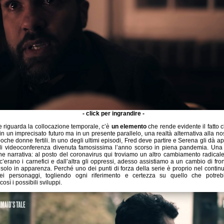
- click per ingrandire -
e riguarda la collocazione temporale, c’è
un elemento
che rende evidente il fatto 
n un imprecisato futuro ma in un presente parallelo, una realtà alternativa alla no
oche donne fertili. In uno degli ultimi episodi, Fred deve partire e Serena gli dà 
 di videoconferenza divenuta famosissima l’anno scorso in piena pandemia. Una 
e narrativa: al posto del coronavirus qui troviamo un altro cambiamento radicale
c’erano i carnefici e dall’altra gli oppressi, adesso assistiamo a un cambio di fr
a solo in apparenza. Perché uno dei punti di forza della serie è proprio nel contin
ei personaggi, togliendo ogni riferimento e certezza su quello che potre
osì i possibili sviluppi.