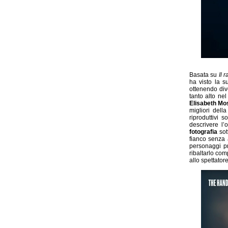
Basata su
Il 
ha visto la s
ottenendo dive
tanto alto nel
Elisabeth Mo
migliori dell
riproduttivi s
descrivere l’
fotografia
sot
fianco senza 
personaggi pr
ribaltarlo co
allo spettator