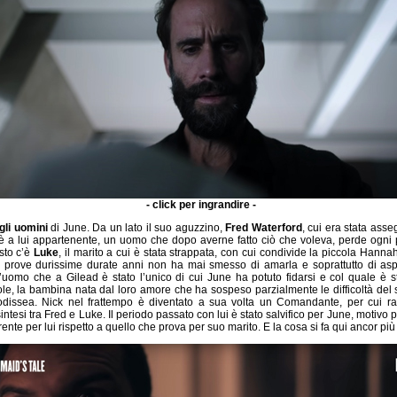
- click per ingrandire -
gli uomini
di June. Da un lato il suo aguzzino,
Fred Waterford
, cui era stata ass
oè a lui appartenente, un uomo che dopo averne fatto ciò che voleva, perde ogni po
sto c’è
Luke
, il marito a cui è stata strappata, con cui condivide la piccola Hann
 prove durissime durate anni non ha mai smesso di amarla e soprattutto di asp
l’uomo che a Gilead è stato l’unico di cui June ha potuto fidarsi e col quale è st
le, la bambina nata dal loro amore che ha sospeso parzialmente le difficoltà del 
’odissea. Nick nel frattempo è diventato a sua volta un Comandante, per cui r
ntesi tra Fred e Luke. Il periodo passato con lui è stato salvifico per June, motivo 
erente per lui rispetto a quello che prova per suo marito. E la cosa si fa qui ancor più