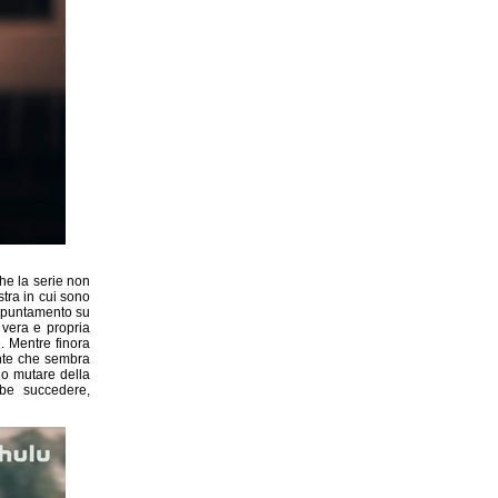
che la serie non
stra in cui sono
appuntamento su
vera e propria
. Mentre finora
onte che sembra
uo mutare della
bbe succedere,