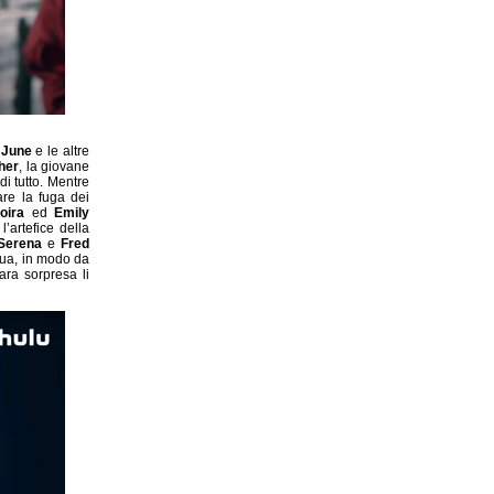
,
June
e le altre
her
, la giovane
i tutto. Mentre
are la fuga dei
oira
ed
Emily
’artefice della
Serena
e
Fred
gua, in modo da
ara sorpresa li