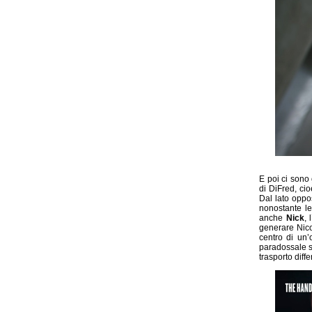
E poi ci sono
di DiFred, ci
Dal lato oppo
nonostante le
anche
Nick
, 
generare Nico
centro di un
paradossale si
trasporto diff