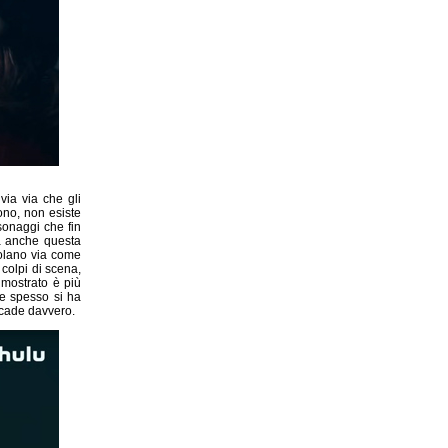
via via che gli
ono, non esiste
sonaggi che fin
ha anche questa
volano via come
colpi di scena,
e mostrato è più
he spesso si ha
ccade davvero.