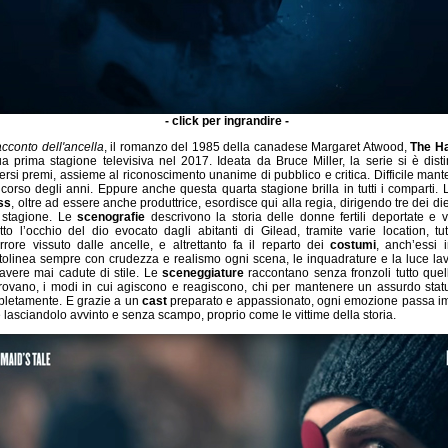
- click per ingrandire -
racconto dell'ancella
, il romanzo del 1985 della canadese Margaret Atwood,
The Ha
ua prima stagione televisiva nel 2017. Ideata da Bruce Miller, la serie si è disti
rsi premi, assieme al riconoscimento unanime di pubblico e critica. Difficile mante
 corso degli anni. Eppure anche questa quarta stagione brilla in tutti i comparti. 
ss
, oltre ad essere anche produttrice, esordisce qui alla regia, dirigendo tre dei diec
a stagione. Le
scenografie
descrivono la storia delle donne fertili deportate e vi
otto l’occhio del dio evocato dagli abitanti di Gilead, tramite varie location, tut
orrore vissuto dalle ancelle, e altrettanto fa il reparto dei
costumi
, anch’essi 
tolinea sempre con crudezza e realismo ogni scena, le inquadrature e la luce la
avere mai cadute di stile. Le
sceneggiature
raccontano senza fronzoli tutto quell
ovano, i modi in cui agiscono e reagiscono, chi per mantenere un assurdo stat
mpletamente. E grazie a un
cast
preparato e appassionato, ogni emozione passa 
e lasciandolo avvinto e senza scampo, proprio come le vittime della storia.