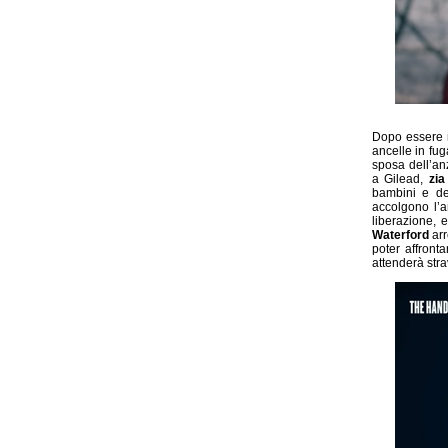
Dopo essere r
ancelle in fug
sposa dell’an
a Gilead,
zia
bambini e de
accolgono l’a
liberazione, 
Waterford
arr
poter affront
attenderà strav