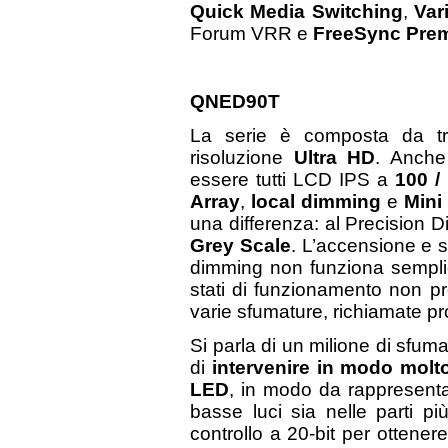
Quick Media Switching
,
Var
Forum VRR e
FreeSync Pre
QNED90T
La serie è composta da tr
risoluzione
Ultra
HD
. Anche
essere tutti LCD IPS a
100 /
Array
,
local
dimming
e
Mini
una differenza: al Precision 
Grey Scale
. L’accensione e 
dimming non funziona semplic
stati di funzionamento non 
varie sfumature, richiamate pr
Si parla di un milione di sfuma
di
intervenire in modo molto
LED
, in modo da rappresentar
basse luci sia nelle parti pi
controllo a 20-bit per ottenere