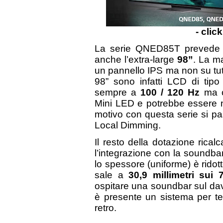
- clic
La serie QNED85T prevede 
anche l’extra-large
98”
. La ma
un pannello IPS ma non su tutti
98” sono infatti LCD di tip
sempre a
100 / 120 Hz
ma c
Mini LED e potrebbe essere
motivo con questa serie si 
Local Dimming.
Il resto della dotazione rical
l’integrazione con la soundba
lo spessore (uniforme) è ridot
sale a
30,9 millimetri sui 
ospitare una soundbar sul dav
è presente un sistema per tene
retro.