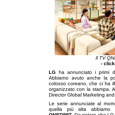
Il TV QN
- clic
LG
ha annunciato i primi de
Abbiamo avuto anche la poss
colosso coreano, che ci ha il
organizzato con la stampa. A
Director Global Marketing an
Le serie annunciate al mom
quella più alta abbiam
QNED99T
. Da notare che LG 