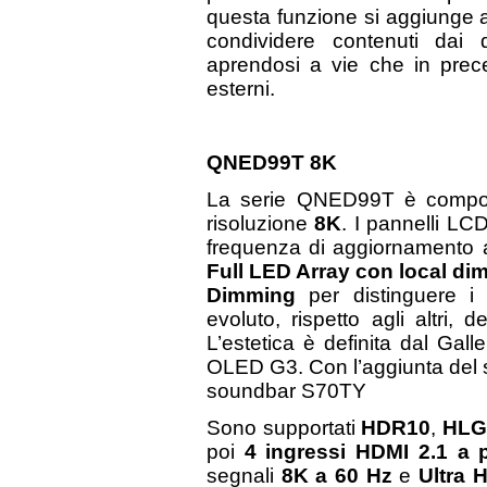
questa funzione si aggiunge
condividere contenuti dai 
aprendosi a vie che in prece
esterni.
QNED99T 8K
La serie QNED99T è compo
risoluzione
8K
. I pannelli LC
frequenza di aggiornamento
Full LED Array con local d
Dimming
per distinguere i
evoluto, rispetto agli altri,
L’estetica è definita dal Gal
OLED G3. Con l’aggiunta del s
soundbar S70TY
Sono supportati
HDR10
,
HLG
poi
4 ingressi HDMI 2.1 a 
segnali
8K a 60 Hz
e
Ultra 