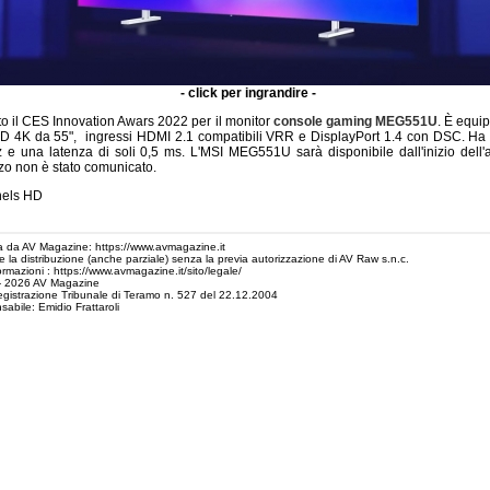
- click per ingrandire -
to il CES Innovation Awars 2022 per il monitor
console gaming MEG551U
. È equi
 4K da 55", ingressi HDMI 2.1 compatibili VRR e DisplayPort 1.4 con DSC. Ha u
 e una latenza di soli 0,5 ms. L'MSI MEG551U sarà disponibile dall'inizio dell
zzo non è stato comunicato.
nels HD
 da AV Magazine: https://www.avmagazine.it
 e la distribuzione (anche parziale) senza la previa autorizzazione di AV Raw s.n.c.
ormazioni : https://www.avmagazine.it/sito/legale/
- 2026 AV Magazine
egistrazione Tribunale di Teramo n. 527 del 22.12.2004
sabile: Emidio Frattaroli