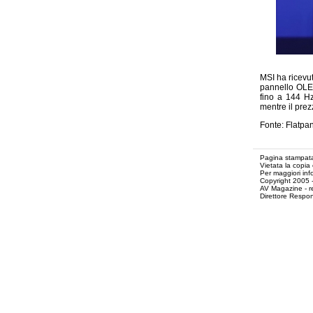
MSI ha ricevu
pannello OLED
fino a 144 Hz
mentre il pre
Fonte: Flatpa
Pagina stampata
Vietata la copia
Per maggiori inf
Copyright 2005 
AV Magazine - r
Direttore Respon