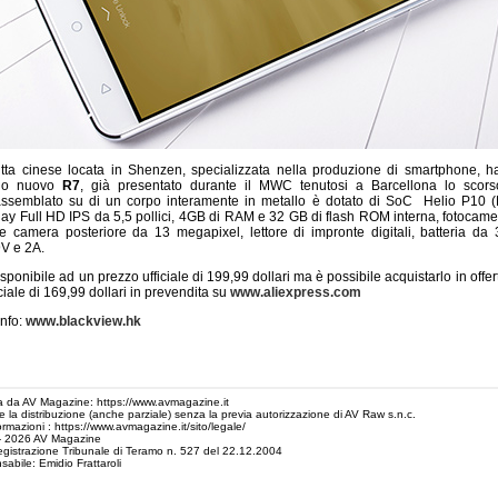
ditta cinese locata in Shenzen, specializzata nella produzione di smartphone, h
suo nuovo
R7
, già presentato durante il MWC tenutosi a Barcellona lo scors
ssemblato su di un corpo interamente in metallo è dotato di SoC Helio P10 (
lay Full HD IPS da 5,5 pollici, 4GB di RAM e 32 GB di flash ROM interna, fotocame
e camera posteriore da 13 megapixel, lettore di impronte digitali, batteria d
9V e 2A.
disponibile ad un prezzo ufficiale di 199,99 dollari ma è possibile acquistarlo in offer
iale di 169,99 dollari in prevendita su
www.aliexpress.com
info:
www.blackview.hk
 da AV Magazine: https://www.avmagazine.it
 e la distribuzione (anche parziale) senza la previa autorizzazione di AV Raw s.n.c.
ormazioni : https://www.avmagazine.it/sito/legale/
- 2026 AV Magazine
egistrazione Tribunale di Teramo n. 527 del 22.12.2004
sabile: Emidio Frattaroli