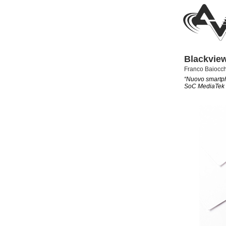
Blackvie
Franco Baiocch
“Nuovo smartph
SoC MediaTek H