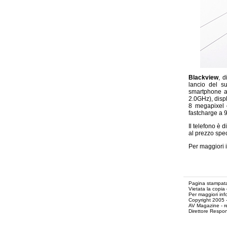
Blackview
, 
lancio del 
smartphone a
2.0GHz), disp
8 megapixel 
fastcharge a 
Il telefono è 
al prezzo spec
Per maggiori 
Pagina stampata
Vietata la copia
Per maggiori inf
Copyright 2005 
AV Magazine - r
Direttore Respon