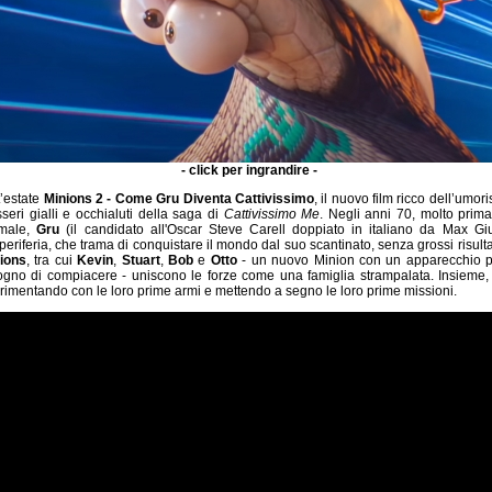
- click per ingrandire -
t’estate
Minions 2 - Come Gru Diventa Cattivissimo
, il nuovo film ricco dell’umo
sseri gialli e occhialuti della saga di
Cattivissimo Me
. Negli anni 70, molto prima 
 male,
Gru
(il candidato all'Oscar Steve Carell doppiato in italiano da Max Giu
eriferia, che trama di conquistare il mondo dal suo scantinato, senza grossi risult
ions
, tra cui
Kevin
,
Stuart
,
Bob
e
Otto
- un nuovo Minion con un apparecchio pe
ogno di compiacere - uniscono le forze come una famiglia strampalata. Insieme, 
erimentando con le loro prime armi e mettendo a segno le loro prime missioni.