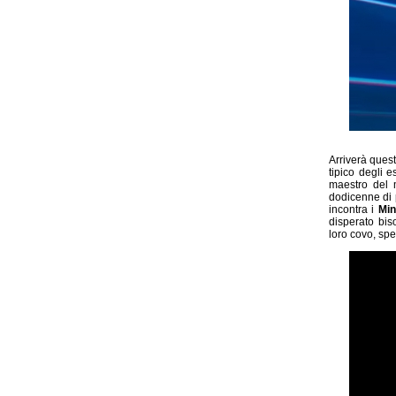
Arriverà ques
tipico degli e
maestro del
dodicenne di p
incontra i
Min
disperato bis
loro covo, sp