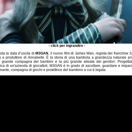
- click per ingrandire -
ota la data d’uscita di
M3GAN
, il nuovo film di James Wan, regista dei franchise
S
g
e produttore di
Annabelle
. È la storia di una bambola a grandezza naturale p
ù grande compagna dei bambini e la più grande alleata dei genitori. Progett
otica di un'azienda di giocattoli, M3GAN è in grado di ascoltare, guardare e impar
nante, compagna di giochi e protettrice del bambino a cui è legata.