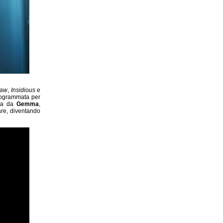
aw
,
Insidious
e
rogrammata per
ata da
Gemma
,
are, diventando