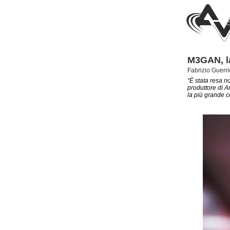
M3GAN, l
Fabrizio Guerri
“È stata resa n
produttore di 
la più grande c