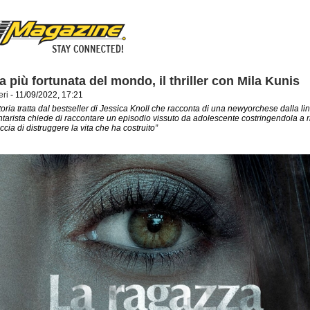
a più fortunata del mondo, il thriller con Mila Kunis
eri
- 11/09/2022, 17:21
 storia tratta dal bestseller di Jessica Knoll che racconta di una newyorchese dalla li
arista chiede di raccontare un episodio vissuto da adolescente costringendola a r
cia di distruggere la vita che ha costruito”