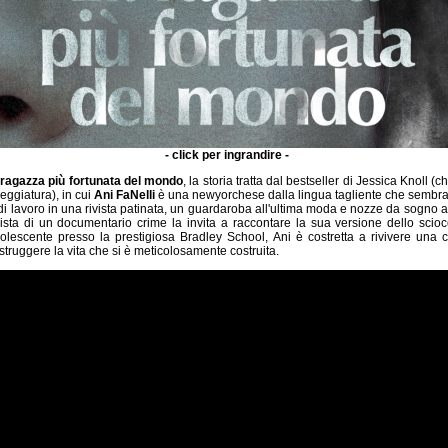
- click per ingrandire -
 ragazza più fortunata del mondo
, la storia tratta dal bestseller di Jessica Knoll (
eggiatura), in cui
Ani FaNelli
è una newyorchese dalla lingua tagliente che sembra 
i lavoro in una rivista patinata, un guardaroba all'ultima moda e nozze da sogno al
ista di un documentario crime la invita a raccontare la sua versione dello scio
olescente presso la prestigiosa Bradley School, Ani è costretta a rivivere una 
struggere la vita che si è meticolosamente costruita.