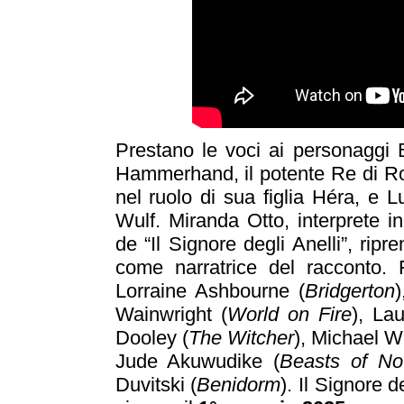
Prestano le voci ai personaggi 
Hammerhand, il potente Re di R
nel ruolo di sua figlia Héra, e 
Wulf. Miranda Otto, interprete in
de “Il Signore degli Anelli”, rip
come narratrice del racconto.
Lorraine Ashbourne (
Bridgerton
Wainwright (
World on Fire
), La
Dooley (
The Witcher
), Michael W
Jude Akuwudike (
Beasts of No
Duvitski (
Benidorm
). Il Signore d