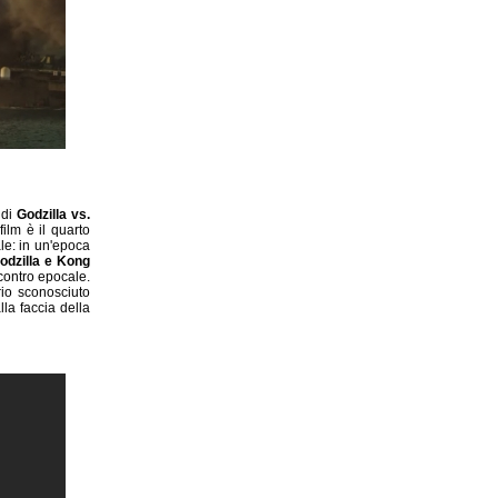
 di
Godzilla vs.
film è il quarto
ale: in un'epoca
odzilla e Kong
scontro epocale.
rio sconosciuto
lla faccia della