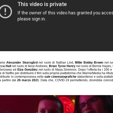
viamo
Alexander Skarsgård
nel ruolo di Nathan Lind,
Millie Bobby Brown
nel ru
ca Hall
nel ruolo di Ilene Andrews,
Brian Tyree Henry
nel ruolo di Bernie Hayes,
 Serizawa ed
Eiza González
nel ruolo di Maya.Simmons. Dopo l’offerta tra i 200 e i
e di Netflix per distribuire il film sulla propria piattaforma che WarnerMedia ha rifiut
stribuito in contemporanea nelle
sale cinematografiche
statunitensi e sulla piatt
 partire dal
26 marzo 2021
. Data che, COVID-19 permettendo, dovrebbe coincid