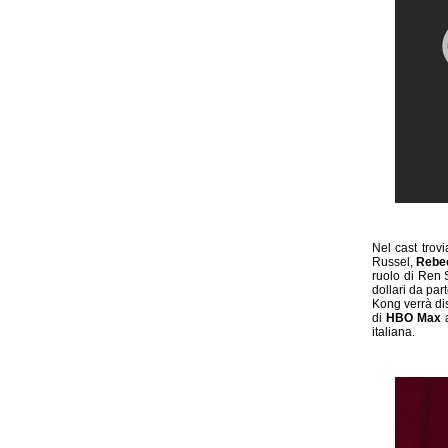
Nel cast tro
Russel,
Rebec
ruolo di Ren
dollari da part
Kong verrà di
di
HBO Max
a
italiana.