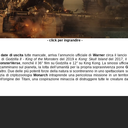
- click per ingrandire -
 date di uscita
tutte mancate, arriva l’annuncio ufficiale di
Warner
circa il lancio
l di
Godzilla II - King of the Monsters
del 2019 e
Kong: Skull Island
del 2017, il 
onsterVerse
, nonché il 36° film su Godzilla e 12° su King Kong. La sinossi uffici
ni camminano sul pianeta, la lotta dell’umanità per la propria sopravvivenza pone
G
’altro. Due delle più potenti forze della natura si scontreranno in uno spettacolare 
zia di criptozoologia
Monarch
intraprende una pericolosa missione in un territo
ell'origine dei Titani, una cospirazione minaccia di distruggere tutte le creature da