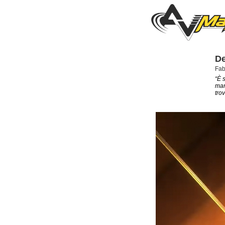
De
Fab
“È s
man
tro