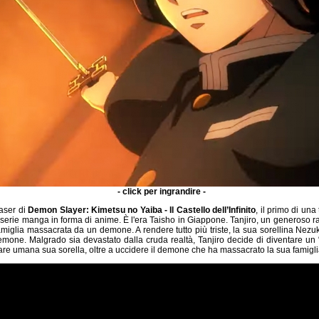
- click per ingrandire -
easer di
Demon Slayer: Kimetsu no Yaiba - Il Castello dell’Infinito
, il primo di una
a serie manga in forma di anime. È l'era Taisho in Giappone. Tanjiro, un generoso
famiglia massacrata da un demone. A rendere tutto più triste, la sua sorellina Nezuk
emone. Malgrado sia devastato dalla cruda realtà, Tanjiro decide di diventare un 
rnare umana sua sorella, oltre a uccidere il demone che ha massacrato la sua famigli