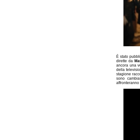
È stato pubbli
dirette da
Mat
ancora una vo
della televisi
stagione racco
sono cambiat
affronteranno