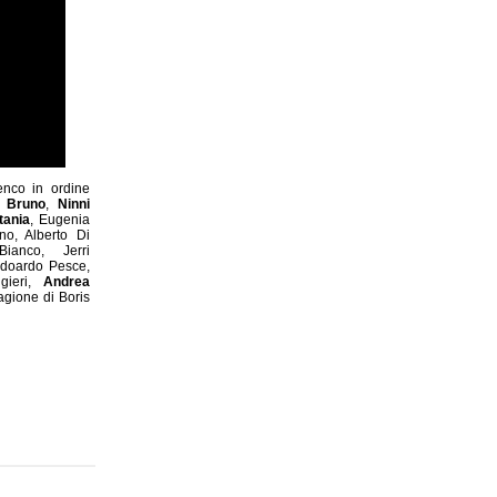
lenco in ordine
o Bruno
,
Ninni
tania
, Eugenia
o, Alberto Di
anco, Jerri
Edoardo Pesce,
gieri,
Andrea
agione di Boris