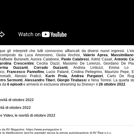
e gli interpreti che tutti conoscono affiancati da diversi nuovi ingressi. L’e
 composto da Luca Amorosino, Giulia Anchisi,
Valerio Aprea
,
Massimilian
Raffaele Buranelli, Aurora Calabresi,
Paolo Calabresi
, Astrid Casali,
Antonio Ca
arolina Crescentini
, Cecilia Dazzi, Massimo De Lorenzo, Giordano De Plan
erina Guzzanti
,
Corrado Guzzanti
, Andrea Lintozzi, Emma Lo Bi
ico,
Francesco Pannofino
, Lucio Patanè, Cristina Pellegrino, Maurizio Pepe, 
omalli, Alessio Praticò,
Karin Proia
,
Andrea Purgatori
, Carlo De Rug
etro Sermonti
,
Alessandro Tiberi
,
Giorgio Tirabassi
e Nina Torresi. La quarta st
a da
6 episodi
e arriverà in esclusiva streaming su Disney+ il
26 ottobre 2022
.
ovità di ottobre 2022
vità di ottobre 2022
Video, le novità di ottobre 2022
 da AV Magazine: https://www.avmagazine.it
 e la distribuzione (anche parziale) senza la previa autorizzazione di AV Raw s.n.c.