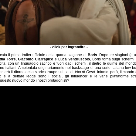
- click per ingrandire -
cato il primo trailer ufficiale della quarta stagione di
Boris
. Dopo tre stagioni (e un
tia Torre
,
Giacomo Ciarrapico
e
Luca Vendruscolo
, Boris torna sugli schermi
lta, con un linguaggio satirico e fuori dagli schemi, il dietro le quinte del mon
one italiani. Ambientata originariamente nel backstage di una serie italiana low bu
nterà il ritorno della storica troupe sul set di
Vita di Gesù
. Intanto, però, il mondo 
i e a dettare legge sono i social, gli influencer e le varie piattaforme s
 questo nuovo mondo i nostri protagonisti?