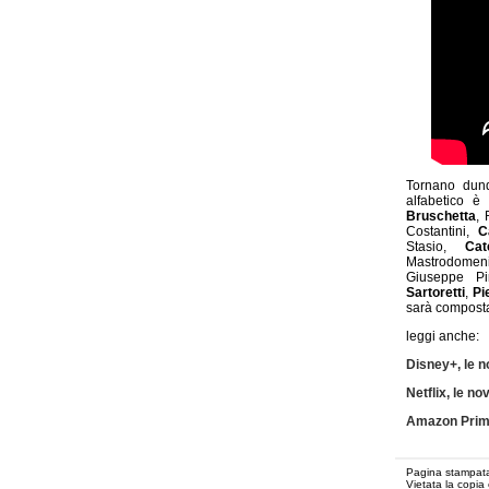
Tornano dunqu
alfabetico è
Bruschetta
, 
Costantini,
C
Stasio,
Cat
Mastrodomen
Giuseppe Pir
Sartoretti
,
Pi
sarà compost
leggi anche:
Disney+, le n
Netflix, le no
Amazon Prime 
Pagina stampata
Vietata la copia