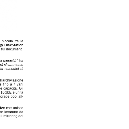
 piccola tra le
gy DiskStation
e sui documenti,
ma capacità"
, ha
arà sicuramente
 la comodità di
l'archiviazione
e fino a 7 vani
e capacità. Gli
à 10GbE e unità
orage pool all-
ive
che unisce
 che lavorano da
il mirroring dei