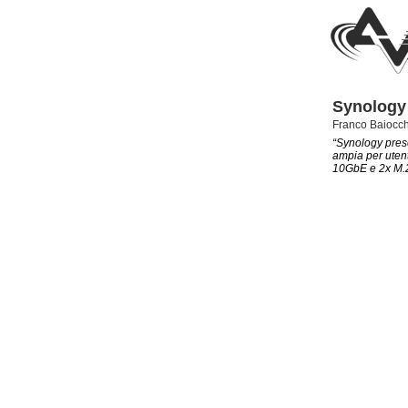
Synology
Franco Baiocch
“Synology prese
ampia per utenti
10GbE e 2x M.2