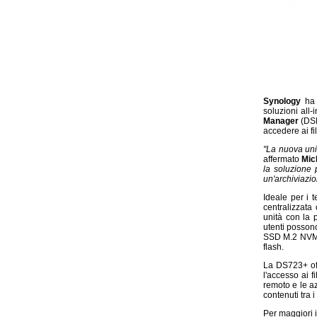
Synology
ha
soluzioni all-
Manager
(DSM
accedere ai fi
"La nuova unit
affermato
Mic
la soluzione 
un'archiviazion
Ideale per i 
centralizzata
unità con la 
utenti posson
SSD M.2 NVMe 
flash.
La DS723+ off
l'accesso ai f
remoto e le az
contenuti tra i
Per maggiori 