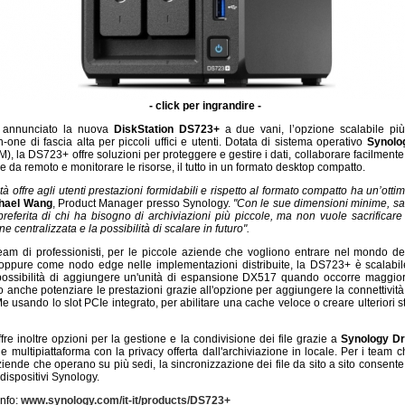
- click per ingrandire -
 annunciato la nuova
DiskStation DS723+
a due vani, l’opzione scalabile più
in-one di fascia alta per piccoli uffici e utenti. Dotata di sistema operativo
Synolo
), la DS723+ offre soluzioni per proteggere e gestire i dati, collaborare facilment
le da remoto e monitorare le risorse, il tutto in un formato desktop compatto.
à offre agli utenti prestazioni formidabili e rispetto al formato compatto ha un’otti
hael Wang
, Product Manager presso Synology.
"Con le sue dimensioni minime, s
preferita di chi ha bisogno di archiviazioni più piccole, ma non vuole sacrificare
e centralizzata e la possibilità di scalare in futuro".
team di professionisti, per le piccole aziende che vogliono entrare nel mondo del
 oppure come nodo edge nelle implementazioni distribuite, la DS723+ è scalabil
possibilità di aggiungere un'unità di espansione DX517 quando occorre maggior
o anche potenziare le prestazioni grazie all'opzione per aggiungere la connettivit
usando lo slot PCIe integrato, per abilitare una cache veloce o creare ulteriori st
re inoltre opzioni per la gestione e la condivisione dei file grazie a
Synology Dr
ile multipiattaforma con la privacy offerta dall'archiviazione in locale. Per i team
iende che operano su più sedi, la sincronizzazione dei file da sito a sito consente 
 dispositivi Synology.
info:
www.synology.com/it-it/products/DS723+