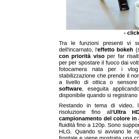
- clic
Tra le funzioni presenti vi 
dell'incarnato, l'
effetto bokeh
(s
con priorità viso
per far risal
per per spostare il fuoco dai volt
fotocamera nata per i vlo
stabilizzazione che prende il n
a livello di ottica o senso
software
, eseguita applicand
disponibile quando si registrano
Restando in tema di video, l
risoluzione fino all'
Ultra H
campionamento del colore in 4
fluidità fino a 120p. Sono suppor
HLG. Quando si avviano le ri
frontale e viene mostrata una c