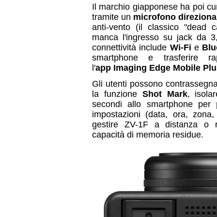
Il marchio giapponese ha poi cur
tramite un
microfono direziona
anti-vento (il classico "dead 
manca l'ingresso su jack da 3,
connettività include
Wi-Fi
e
Blu
smartphone e trasferire r
l'
app
Imaging Edge Mobile Plu
Gli utenti possono contrassegna
la funzione
Shot Mark
, isola
secondi allo smartphone per pu
impostazioni (data, ora, zona,
gestire ZV-1F a distanza o r
capacità di memoria residue.