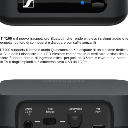
BT T100
è il nuovo trasmettitore Bluetooth che rende wireless i sistemi audio e l
rmettendo loro di connettersi e dialogare con cuffie senza fili
 T100 supporta il formato audio Qualcomm aptX e dispone di un pulsante dedica
ia Bluetooth i dispositivi e di LED bicolore che permette di verificare lo stato della
titore è inoltre dotato di ingresso ottico, per jack da 3.5mm e cavo audio stere
la TV o dagli impianti hi-fi attraverso cavo USB da 1.20m.