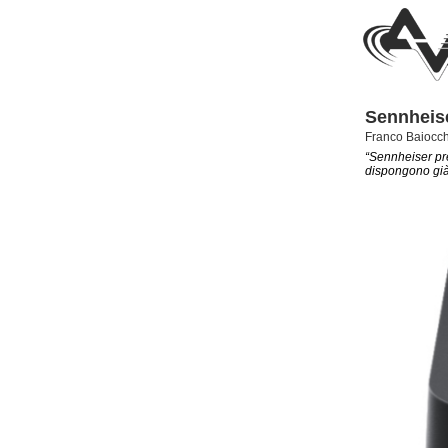
Sennheis
Franco Baiocch
“Sennheiser pre
dispongono già 