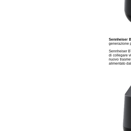
Sennheiser 
generazione pe
Sennheiser BT
di collegare v
nuovo trasmet
alimentato dal